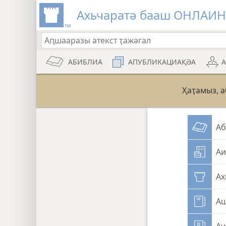
Ахьчаратә бааш ОНЛАИ
АБИБЛИА
АПУБЛИКАЦИАҚӘА
Ҳаҭамыз, 
Аб
Аи
Ах
Аш