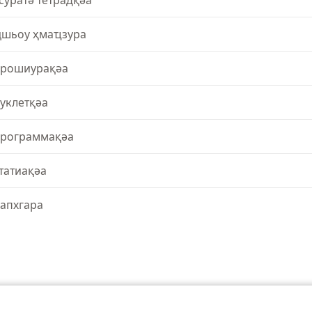
суратә тетрадқәа
шьоу ҳмаҵзура
рошиурақәа
уклетқәа
рограммақәа
татиақәа
апхгара