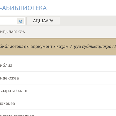
Н-АБИБЛИОТЕКА
ҩ
АИԤЫЛАРАҚӘА
абиблиотекаҿы адокумент ыҟаӡам
Аԥсуа публикациақәа (
иблиа
ндексқәа
ьчаратә бааш
әҟәқәа