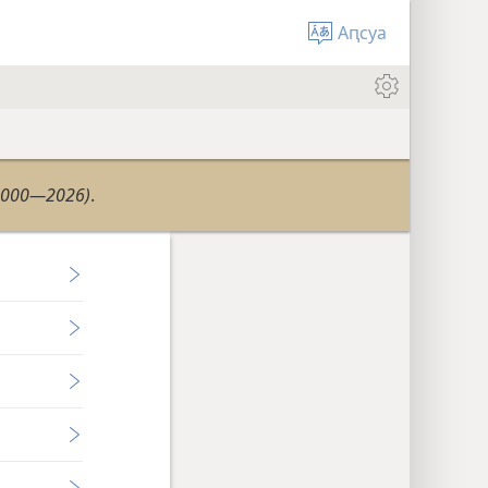
Аԥсуа
2000—2026)
.