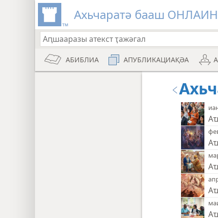
Ахьчаратә бааш ОНЛАИ
АБИБЛИА
АПУБЛИКАЦИАҚӘА
Ахьч
иа
Аҵ
фе
Аҵ
ма
Аҵ
ап
Аҵ
ма
Аҵ