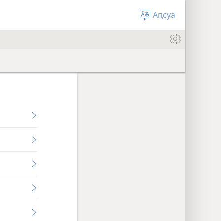
Аԥсуа