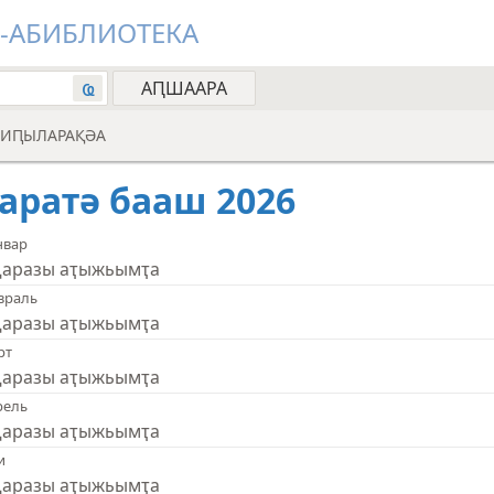
Н-АБИБЛИОТЕКА
ҩ
АИԤЫЛАРАҚӘА
аратә бааш 2026
нвар
аразы аҭыжьымҭа
враль
аразы аҭыжьымҭа
рт
аразы аҭыжьымҭа
рель
аразы аҭыжьымҭа
и
аразы аҭыжьымҭа