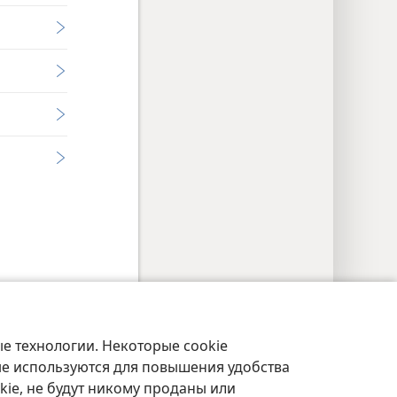
маӡара архиарақәа
Аҭалара
JW.ORG
е технологии. Некоторые cookie
ые используются для повышения удобства
kie, не будут никому проданы или