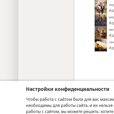
ии
Аҵ
ии
Аҵ
авг
Аҵ
се
Аҵ
Copyright
© 2026 Watch Tower Bible and Tract S
Настройки конфиденциальности
Чтобы работа с сайтом была для вас макси
необходимы для работы сайта, и их нельзя
работы с сайтом, вы можете решить: хотите