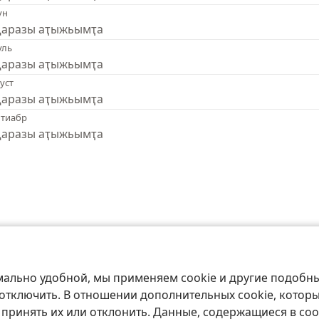
ун
аразы аҭыжьымҭа
уль
аразы аҭыжьымҭа
уст
аразы аҭыжьымҭа
нтиабр
аразы аҭыжьымҭа
ociety of Pennsylvania
Ахархәаразы аԥҟарақәа
Амаӡара аполитика
А
мально удобной, мы применяем cookie и другие подобны
 отключить. В отношении дополнительных cookie, котор
 принять их или отклонить. Данные, содержащиеся в coo