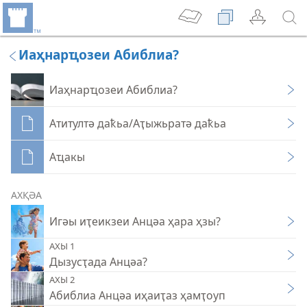
Иаҳнарҵозеи Абиблиа?
Иаҳнарҵозеи Абиблиа?
Атитултә даҟьа/Аҭыжьратә даҟьа
Аҵакы
АХҚӘА
Игәы иҭеикзеи Анцәа ҳара ҳзы?
АХЫ 1
Дызусҭада Анцәа?
АХЫ 2
Абиблиа Анцәа иҳаиҭаз ҳамҭоуп