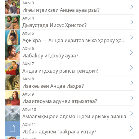
АХЫ 3
Игәы иҭеикзеи Анцәа ауаа рзы?
АХЫ 4
Дызусҭада Иисус Христос?
АХЫ 5
Аҿыхра — Анцәа иҳаиҭаз зыхә ҳараку ҳамҭоуп
АХЫ 6
Иабаҟоу иԥсхьоу ауаа?
АХЫ 7
Анцәа иԥсхьоу рыԥсы ҭеиҵоит!
АХЫ 8
Изакәызеи Анцәа Иаҳра?
АХЫ 9
Иааигәоума адунеи аҵыхәтәа?
АХЫ 10
Амаалықьцәеи адемонцәеи ирызку аиаша
АХЫ 11
Избан адунеи гәаҟрала изҭәу?