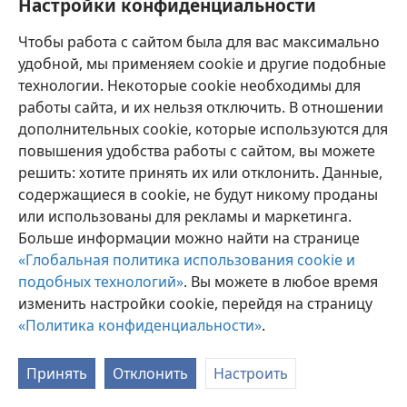
Настройки конфиденциальности
Чтобы работа с сайтом была для вас максимально
удобной, мы применяем cookie и другие подобные
технологии. Некоторые cookie необходимы для
работы сайта, и их нельзя отключить. В отношении
Аԥсуа
Егьырҭ рзышьҭра
Архиарақәа
дополнительных cookie, которые используются для
Copyright
© 2026 Watch Tower Bible and Tract Society of Pennsylvania
повышения удобства работы с сайтом, вы можете
Ахархәаразы аԥҟарақәа
Амаӡара аполитика
решить: хотите принять их или отклонить. Данные,
Амаӡара архиарақәа
Аҭалара
JW.ORG
содержащиеся в cookie, не будут никому проданы
или использованы для рекламы и маркетинга.
Больше информации можно найти на странице
«Глобальная политика использования cookie и
подобных технологий»
. Вы можете в любое время
изменить настройки cookie, перейдя на страницу
«Политика конфиденциальности»
.
Принять
Отклонить
Настроить