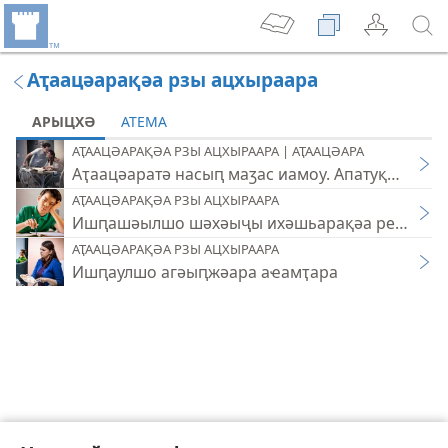
Аҭаацәарақәа рзы ацхыраара
АРЫЦХӘ
АТЕМА
АҬААЦӘАРАҚӘА РЗЫ АЦХЫРААРА | АҬААЦӘАРА
Аҭаацәаратә насыԥ маӡас иамоу. Апатуқәҵара
АҬААЦӘАРАҚӘА РЗЫ АЦХЫРААРА
Ишԥашәылшо шәхәыҷы ихәшьарақәа реиӷьтәр
АҬААЦӘАРАҚӘА РЗЫ АЦХЫРААРА
Ишԥаулшо агәыԥжәара аҽамҭара