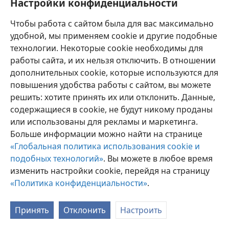
Настройки конфиденциальности
Чтобы работа с сайтом была для вас максимально
удобной, мы применяем cookie и другие подобные
технологии. Некоторые cookie необходимы для
работы сайта, и их нельзя отключить. В отношении
Аԥсуа
Егьырҭ рзышьҭра
Архиарақәа
дополнительных cookie, которые используются для
Copyright
© 2026 Watch Tower Bible and Tract Society of Pennsylvania
повышения удобства работы с сайтом, вы можете
Ахархәаразы аԥҟарақәа
Амаӡара аполитика
решить: хотите принять их или отклонить. Данные,
Амаӡара архиарақәа
Аҭалара
JW.ORG
содержащиеся в cookie, не будут никому проданы
или использованы для рекламы и маркетинга.
Больше информации можно найти на странице
«Глобальная политика использования cookie и
подобных технологий»
. Вы можете в любое время
изменить настройки cookie, перейдя на страницу
«Политика конфиденциальности»
.
Принять
Отклонить
Настроить