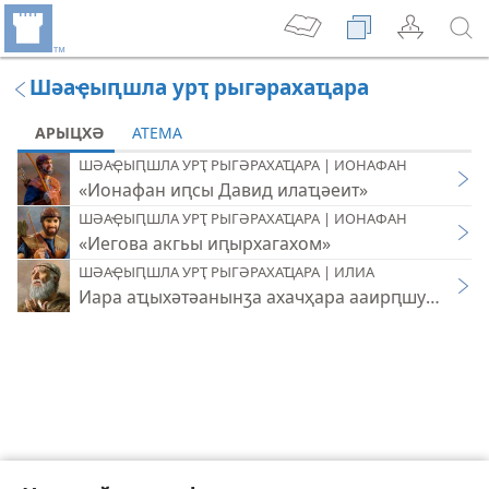
Шәаҿыԥшла урҭ рыгәрахаҵара
АРЫЦХӘ
АТЕМА
ШӘАҾЫԤШЛА УРҬ РЫГӘРАХАҴАРА | ИОНАФАН
«Ионафан иԥсы Давид илаҵәеит»
ШӘАҾЫԤШЛА УРҬ РЫГӘРАХАҴАРА | ИОНАФАН
«Иегова акгьы иԥырхагахом»
ШӘАҾЫԤШЛА УРҬ РЫГӘРАХАҴАРА | ИЛИА
Иара аҵыхәтәанынӡа ахачҳара ааирԥшуан