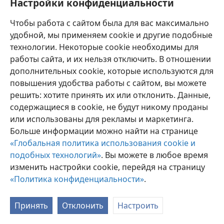
Настройки конфиденциальности
Чтобы работа с сайтом была для вас максимально
удобной, мы применяем cookie и другие подобные
технологии. Некоторые cookie необходимы для
работы сайта, и их нельзя отключить. В отношении
Аԥсуа
Егьырҭ рзышьҭра
Архиарақәа
дополнительных cookie, которые используются для
Copyright
© 2026 Watch Tower Bible and Tract Society of Pennsylvania
повышения удобства работы с сайтом, вы можете
Ахархәаразы аԥҟарақәа
Амаӡара аполитика
решить: хотите принять их или отклонить. Данные,
Амаӡара архиарақәа
Аҭалара
JW.ORG
содержащиеся в cookie, не будут никому проданы
или использованы для рекламы и маркетинга.
Больше информации можно найти на странице
«Глобальная политика использования cookie и
подобных технологий»
. Вы можете в любое время
изменить настройки cookie, перейдя на страницу
«Политика конфиденциальности»
.
Принять
Отклонить
Настроить