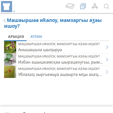
Машәыршәа иҟалоу, мамзаргьы аӡәы
ишоу?
АРЫЦХӘ
АТЕМА
МАШӘЫРШӘА ИҞАЛОУ, МАМЗАРГЬЫ АӠӘЫ ИШОУ?
Анышәшьха шыԥыруа
МАШӘЫРШӘА ИҞАЛОУ, МАМЗАРГЬЫ АӠӘЫ ИШОУ?
Избан ашышкамсқәа шырацәоугьы, рымҩаҿы д
МАШӘЫРШӘА ИҞАЛОУ, МАМЗАРГЬЫ АӠӘЫ ИШОУ?
Ублахаҵ зыргьежьуа ашәыртә мҵы ахаҵәирақә