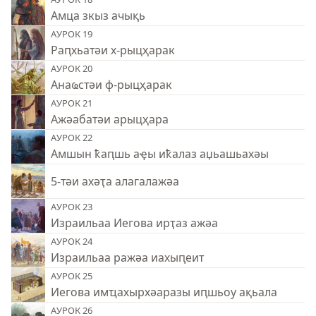
Амца зкыз ачықь
АУРОК 19
Раԥхьатәи х-рыцҳарак
АУРОК 20
Анаҩстәи ф-рыцҳарак
АУРОК 21
Ажәабатәи арыцҳара
АУРОК 22
Амшын ҟаԥшь аҿы иҟалаз аџьашьахәы
5-тәи ахәҭа алагалажәа
АУРОК 23
Израильаа Иегова ирҭаз ажәа
АУРОК 24
Израильаа ражәа иахыԥеит
АУРОК 25
Иегова имҵахырхәаразы иԥшьоу ақьала
АУРОК 26