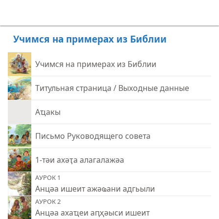
Учимся на примерах из Библии
Учимся на примерах из Библии
Титульная страница / Выходные данные
Аҵакы
Письмо Руководящего совета
1-тәи ахәҭа алагалажәа
АУРОК 1
Анцәа ишеит ажәҩани адгьыли
АУРОК 2
Анцәа ахаҵеи аԥҳәыси ишеит