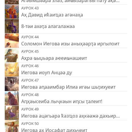
Агәымшәара злаз, аиҩызарагьы пату ақәызҵоз
АУРОК 43
Аҳ Давид иҟаиҵаз агәнаҳа
8-тәи ахәҭа алагалажәа
АУРОК 44
Соломон Иегова изы аныҳәарҭа иргылоит
АУРОК 45
Аҳра ҩыџьара аҽеиҩнашеит
АУРОК 46
Иегова иоуп Анцәа ду
АУРОК 47
Иегова аԥааимбар Илиа игәы шьҭихуеит
АУРОК 48
Аԥҳәысеиба лыҷкәын иԥсы ҭалеит!
АУРОК 49
Иегова ацәгьара ҟазҵоз аҳкәажә дахьирхәуеит
АУРОК 50
Иегова аҳ Иосафат дихьчеит