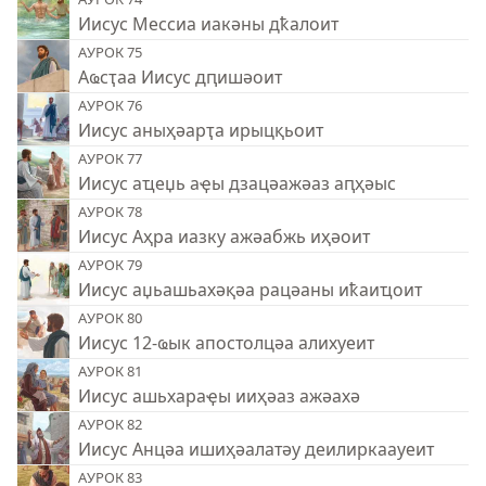
Иисус Мессиа иакәны дҟалоит
АУРОК 75
Аҩсҭаа Иисус дԥишәоит
АУРОК 76
Иисус аныҳәарҭа ирыцқьоит
АУРОК 77
Иисус аҵеџь аҿы дзацәажәаз аԥҳәыс
АУРОК 78
Иисус Аҳра иазку ажәабжь иҳәоит
АУРОК 79
Иисус аџьашьахәқәа рацәаны иҟаиҵоит
АУРОК 80
Иисус 12-ҩык апостолцәа алихуеит
АУРОК 81
Иисус ашьхараҿы ииҳәаз ажәахә
АУРОК 82
Иисус Анцәа ишиҳәалатәу деилиркаауеит
АУРОК 83