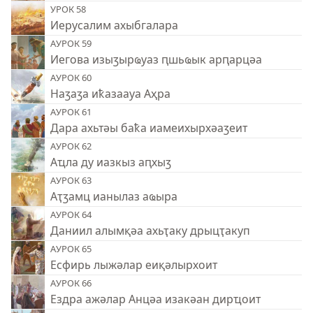
УРОК 58
Иерусалим ахыбгалара
АУРОК 59
Иегова изыӡырҩуаз ԥшьҩык арԥарцәа
АУРОК 60
Наӡаӡа иҟазаауа Аҳра
АУРОК 61
Дара ахьтәы баҟа иамеихырхәаӡеит
АУРОК 62
Аҵла ду иазкыз аԥхыӡ
АУРОК 63
Аҭӡамц ианылаз аҩыра
АУРОК 64
Даниил алымқәа ахьҭаку дрыцҭакуп
АУРОК 65
Есфирь лыжәлар еиқәлырхоит
АУРОК 66
Ездра ажәлар Анцәа изакәан дирҵоит