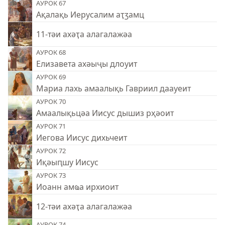
АУРОК 67
Ақалақь Иерусалим аҭӡамц
11-тәи ахәҭа алагалажәа
АУРОК 68
Елизавета ахәыҷы длоуит
АУРОК 69
Мариа лахь амаалықь Гавриил даауеит
АУРОК 70
Амаалықьцәа Иисус дышиз рҳәоит
АУРОК 71
Иегова Иисус дихьчеит
АУРОК 72
Иқәыԥшу Иисус
АУРОК 73
Иоанн амҩа ирхиоит
12-тәи ахәҭа алагалажәа
АУРОК 74