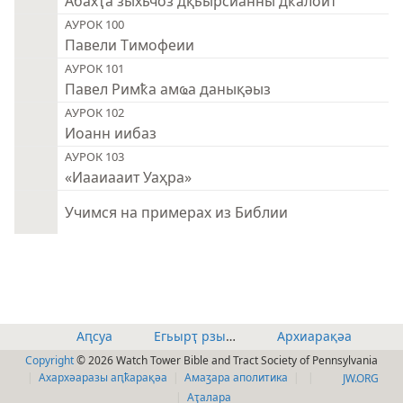
Абахҭа зыхьчоз дқьырсианны дҟалоит
АУРОК 100
Павели Тимофеии
АУРОК 101
Павел Римҟа амҩа данықәыз
АУРОК 102
Иоанн иибаз
АУРОК 103
«Иааиааит Уаҳра»
Учимся на примерах из Библии
Аԥсуа
Егьырҭ рзышьҭра
Архиарақәа
Copyright
© 2026 Watch Tower Bible and Tract Society of Pennsylvania
Ахархәаразы аԥҟарақәа
Амаӡара аполитика
JW.ORG
Аҭалара