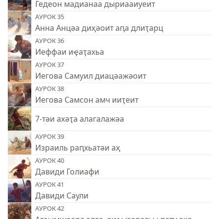
Гедеон мадианаа дыриааиуеит
АУРОК 35
Анна Анцәа диҳәоит аԥа длиҭарц
АУРОК 36
Иеффаи иҿаҭахьа
АУРОК 37
Иегова Самуил диацәажәоит
АУРОК 38
Иегова Самсон амч ииҭеит
7-тәи ахәҭа алагалажәа
АУРОК 39
Израиль раԥхьатәи аҳ
АУРОК 40
Давиди Голиафи
АУРОК 41
Давиди Саули
АУРОК 42