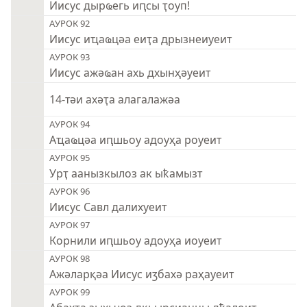
Иисус дырҩегь иԥсы ҭоуп!
АУРОК 92
Иисус иҵаҩцәа еиҭа дрызнеиуеит
АУРОК 93
Иисус ажәҩан ахь дхынҳәуеит
14-тәи ахәҭа алагалажәа
АУРОК 94
Аҵаҩцәа иԥшьоу адоуҳа роуеит
АУРОК 95
Урҭ аанызкылоз ак ыҟамызт
АУРОК 96
Иисус Савл далихуеит
АУРОК 97
Корнили иԥшьоу адоуҳа иоуеит
АУРОК 98
Ажәларқәа Иисус иӡбахә раҳауеит
АУРОК 99