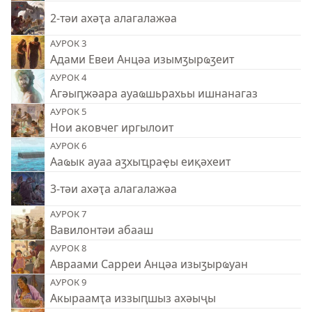
2-тәи ахәҭа алагалажәа
АУРОК 3
Адами Евеи Анцәа изымӡырҩӡеит
АУРОК 4
Агәыԥжәара ауаҩшьрахьы ишнанагаз
АУРОК 5
Нои аковчег иргылоит
АУРОК 6
Ааҩык ауаа аӡхыҵраҿы еиқәхеит
3-тәи ахәҭа алагалажәа
АУРОК 7
Вавилонтәи абааш
АУРОК 8
Авраами Сарреи Анцәа изыӡырҩуан
АУРОК 9
Акыраамҭа иззыԥшыз ахәыҷы