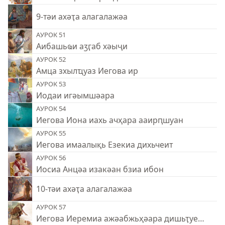
9-тәи ахәҭа алагалажәа
АУРОК 51
Аибашьҩи аӡӷаб хәыҷи
АУРОК 52
Амца зхылҵуаз Иегова ир
АУРОК 53
Иодаи игәымшәара
АУРОК 54
Иегова Иона иахь ачҳара ааирԥшуан
АУРОК 55
Иегова имаалықь Езекиа дихьчеит
АУРОК 56
Иосиа Анцәа изакәан бзиа ибон
10-тәи ахәҭа алагалажәа
АУРОК 57
Иегова Иеремиа ажәабжьҳәара дишьҭуеит