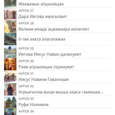
Жәаҩаҩык аԥшыхәцәа
АУРОК 27
Дара Иегова иҿагылеит
АУРОК 28
Валаам иҽада ацәажәара иалагеит
6-тәи ахәҭа алагалажәа
АУРОК 29
Иегова Иисус Навин далихуеит
АУРОК 30
Раав аԥшыхәцәа лҵәахуеит
АУРОК 31
Иисус Навини Гаваонааи
АУРОК 32
Аԥхьагылаҩ ҿыци ҩыџьа аҳәса гәымшәақәеи
АУРОК 33
Руфи Ноемини
АУРОК 34