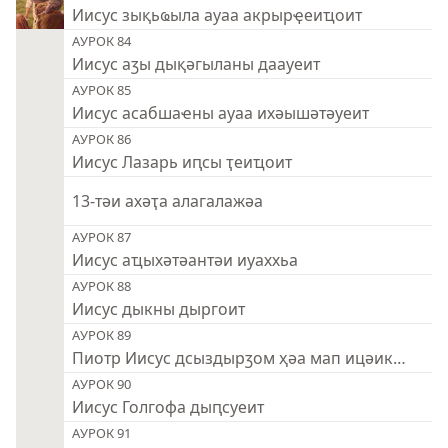
Иисус зықьҩыла ауаа акрырҿеиҵоит
АУРОК 84
Иисус аӡы дықәгыланы даауеит
АУРОК 85
Иисус асабшаҽны ауаа ихәышәтәуеит
АУРОК 86
Иисус Лазарь иԥсы ҭеиҵоит
13-тәи ахәҭа алагалажәа
АУРОК 87
Иисус аҵыхәтәантәи иуаххьа
АУРОК 88
Иисус дыкны дыргоит
АУРОК 89
Пиотр Иисус дсыздырӡом ҳәа мап ицәикуеит
АУРОК 90
Иисус Голгофа дыԥсуеит
АУРОК 91