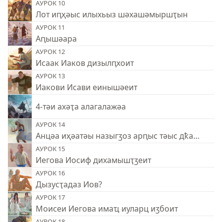
АУРОК 10
Лот иԥҳәыс илыхьыз шәхашәмыршҭын
АУРОК 11
Аԥышәара
АУРОК 12
Исаак Иаков дизылԥхоит
АУРОК 13
Иакови Исави еинышәеит
4-тәи ахәҭа алагалажәа
АУРОК 14
Анцәа иҳәатәы назыгӡоз арԥыс тәыс дҟалоит
АУРОК 15
Иегова Иосиф дихамышҭӡеит
АУРОК 16
Дызусҭадаз Иов?
АУРОК 17
Моисеи Иегова имаҵ иуларц иӡбоит
АУРОК 18