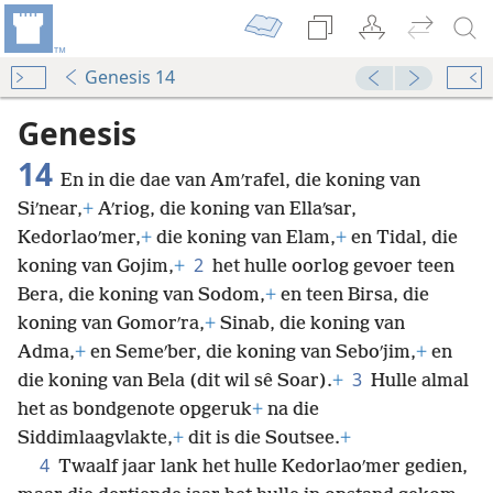
Genesis 14
Genesis
14
En in die dae van Amʹrafel, die koning van
Siʹnear,
+
Aʹriog, die koning van Ellaʹsar,
Kedorlaoʹmer,
+
die koning van Elam,
+
en Tidal, die
2
koning van Gojim,
+
het hulle oorlog gevoer teen
Bera, die koning van Sodom,
+
en teen Birsa, die
koning van Gomorʹra,
+
Sinab, die koning van
Adma,
+
en Semeʹber, die koning van Seboʹjim,
+
en
3
die koning van Bela (dit wil sê Soar).
+
Hulle almal
het as bondgenote opgeruk
+
na die
Siddimlaagvlakte,
+
dit is die Soutsee.
+
4
Twaalf jaar lank het hulle Kedorlaoʹmer gedien,