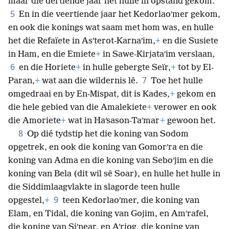
maar
die dertiende jaar het hulle in opstand gekom.
5
En in die veertiende jaar het Kedorlaoʹmer gekom,
en ook die konings wat saam met hom was, en hulle
het die Refaïete in Asʹterot-Karnaʹim,
+
en die Susiete
in Ham, en die Emiete
+
in Sawe-Kirjataʹim verslaan,
6
en die Horiete
+
in hulle gebergte Seïr,
+
tot by El-
7
Paran,
+
wat aan die wildernis lê.
Toe het hulle
omgedraai en by En-Mispat, dit is Kades,
+
gekom en
die hele gebied van die Amalekiete
+
verower en ook
die Amoriete
+
wat in Haʹsason-Taʹmar
+
gewoon het.
8
Op dié tydstip het die koning van Sodom
opgetrek, en ook die koning van Gomorʹra en die
koning van Adma en die koning van Seboʹjim en die
koning van Bela (dit wil sê Soar), en hulle het hulle in
die Siddimlaagvlakte in slagorde teen hulle
9
opgestel,
+
teen Kedorlaoʹmer, die koning van
Elam, en Tidal, die koning van Gojim, en Amʹrafel,
die koning van Siʹnear, en Aʹriog, die koning van