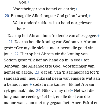
God,
+
Voortbringer van hemel en aarde;
+
20
En mag die Allerhoogste God geloof word,
+
Wat u onderdrukkers in u hand oorgelewer
het!”
+
Daarop het Abram hom ’n tiende van alles gegee.
+
21
Daarna het die koning van Sodom vir Abram
gesê: “Gee my die siele,
+
maar neem die goed vir
22
jou.”
Hierop het Abram vir die koning van
Sodom gesê: “Ek hef my hand op in ’n eed
+
tot
Jehovah,
die Allerhoogste God, Voortbringer van
23
hemel en aarde,
dat ek, van ’n garingdraad tot ’n
sandaalriem, nee, niks sal neem van enigiets wat aan
u behoort nie,
+
sodat u nie kan sê: ‘Ek het Abram
24
ryk gemaak’ nie.
Niks vir my nie!
+
Net wat die
jong manne reeds geëet het, en die deel van die
manne wat saam met my gegaan het, Aner, Eskol en