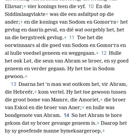
10
Ellaʹsar;
+
vier konings teen die vyf.
En die
Siddimlaagvlakte
+
was die een asfaltput op die
ander;
+
en die konings van Sodom en Gomorʹra
+
het
gevlug en daarin geval, en dié wat oorgebly het, het
11
na die bergstreek gevlug.
+
Toe het die
oorwinnaars al die goed van Sodom en Gomorʹra en
12
al hulle voedsel geneem en weggegaan.
+
Hulle
het ook Lot, die seun van Abram se broer, en sy goed
geneem en verder gegaan. Hy het toe in Sodom
gewoon.
+
13
Daarna het ’n man wat ontkom het, vir Abram,
die Hebreër,
+
kom vertel. Hy het toe gewoon tussen
die groot bome van Mamre, die Amoriet,
+
die broer
van Eskol en die broer van Aner;
+
en hulle was
14
bondgenote van Abram.
So het Abram te hore
gekom dat sy broer gevange geneem is.
+
Daarop het
hy sy geoefende manne bymekaargeroep,
+