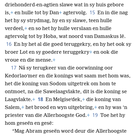
driehonderd-en-agtien slawe wat in sy huis gebore
15
is,
+
en hulle tot by Dan
+
agtervolg.
En in die nag
het hy sy strydmag, hy en sy slawe, teen hulle
verdeel,
+
en so het hy hulle verslaan en hulle
agtervolg tot by Hoba, wat noord van Damaskus lê.
16
En hy het al die goed teruggekry, en hy het ook sy
broer Lot en sy goedere teruggekry
+
en ook die
vroue en die mense.
+
17
Ná sy terugkeer van die oorwinning oor
Kedorlaoʹmer en die konings wat saam met hom was,
het die koning van Sodom uitgetrek om hom te
ontmoet, na die Sawelaagvlakte, dit is die koning se
18
Laagvlakte.
+
En Melgiseʹdek,
+
die koning van
Salem,
+
het brood en wyn uitgebring,
+
en hy was ’n
19
priester van die Allerhoogste God.
+
Toe het hy
hom geseën en gesê:
“Mag Abram geseën word deur die Allerhoogste