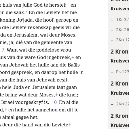
 huis van julle God te herstel;
+
en
Kruisve
 in die saak.” En die Leviete het nie
+
1Kr 3:
koning Joʹjada, die hoof, geroep en
 die Leviete rekenskap geëis vir die
+
2Kr 26
 Juda en Jerusalem, wat deur Moses,
+
+
2Kn 1
nie, ja, dié van die gemeente van
7
2 Kron
Want wat die goddelose
vrou
huis van die ware God ingebreek,
+
en
Kruisve
 van Jehovah het hulle aan die Baäls
+
Ps 12
oord gespreek, en daarop het hulle ’n
van die huis van Jehovah gesit.
2 Kron
e hele Juda en Jerusalem laat gaan
Kruisve
te bring wat deur Moses,
+
die kneg
10
 Israel voorgeskryf is.
En al die
+
2Kn 22
d,
+
en hulle het aangehou om dit te
2 Kron
e almal gegee het.
Kruisve
is deur die hand van die Leviete
+