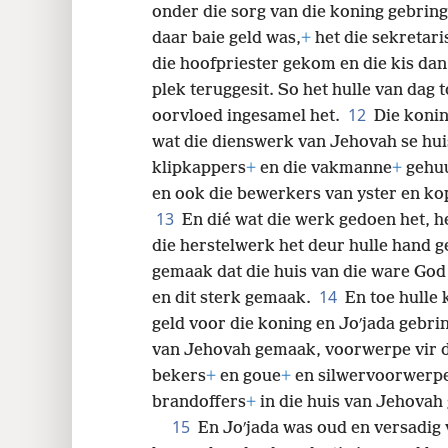
onder die sorg van die koning gebring
daar baie geld was,
+
het die sekretari
die hoofpriester gekom en die kis dan
plek teruggesit. So het hulle van dag t
12
oorvloed ingesamel het.
Die konin
wat die dienswerk van Jehovah se hui
klipkappers
+
en die vakmanne
+
gehuu
en ook die bewerkers van yster en kop
13
En dié wat die werk gedoen het, 
die herstelwerk het deur hulle hand ge
gemaak dat die huis van die ware God
14
en dit sterk gemaak.
En toe hulle 
geld voor die koning en Joʹjada gebrin
van Jehovah gemaak, voorwerpe vir d
bekers
+
en goue
+
en silwervoorwerpe
brandoffers
+
in die huis van Jehovah 
15
En Joʹjada was oud en versadig 