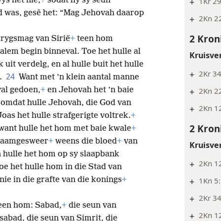
ys het nie,
+
sodat hy sy seun
+
1Kr 29
d was, gesê het: “Mag Jehovah daarop
+
2Kn 2
2 Kron
krygsmag van Sirië
+
teen hom
alem begin binneval. Toe het hulle al
Kruisve
 uit verdelg, en al hulle buit het hulle
+
2Kr 34
24
.
Want met ’n klein aantal manne
val gedoen,
+
en Jehovah het ’n baie
+
2Kn 2
omdat hulle Jehovah, die God van
+
2Kn 1
oas het hulle strafgerigte voltrek.
+
2 Kron
want hulle het hom met baie kwale
+
 saamgesweer
+
weens die bloed
+
van
Kruisve
 hulle het hom op sy slaapbank
+
2Kn 12
e het hulle hom in die Stad van
ie in die grafte van die konings
+
+
1Kn 5
+
2Kr 3
een hom: Sabad,
+
die seun van
+
2Kn 1
sabad, die seun van Simrit, die