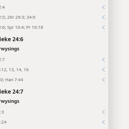
2:4
:5; 2Kr 29:3; 34:9
:6; Spr 10:4; Pr 10:18
ieke 24:6
rwysings
2:7
:12, 13, 14, 16
0; Han 7:44
ieke 24:7
rwysings
:3
8:24