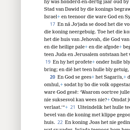
hy was honderd-en-dertig jaar oud by
Stad van Dawid by die konings begra
Israel
+
en teenoor die ware God en Sy
17
En ná Joʹjada se dood het die vo
die koning neergebuig. Toe het die kon
het die huis van Jehovah, die God van 
en die heilige pale
+
en die afgode
+
beg
teen Juda en Jerusalem ontstaan het w
19
En hy het profete
+
onder hulle bly
bring; en dié het teen hulle bly getuig,
20
En God se gees
+
het Sagariʹa,
+
d
omhul,
+
sodat hy bo die volk opgestaan
ware God gesê: ‘Waarom oortree julle 
nie suksesvol kan wees nie?
+
Omdat ju
21
verlaat.’”
+
Uiteindelik het hulle
bevel van die koning met klippe
gegoo
22
huis.
En koning Joas het nie gedin