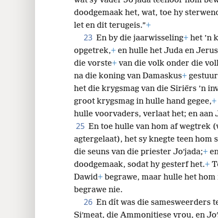
wat sy vader Joʹjada teenoor hom bew
doodgemaak het, wat, toe hy sterwen
let en dit terugeis.”
+
23
En by die jaarwisseling
+
het ’n 
opgetrek,
+
en hulle het Juda en Jerus
die vorste
+
van die volk onder die volk
na die koning van Damaskus
+
gestuur
het die krygsmag van die Siriërs ’n in
groot krygsmag in hulle hand gegee,
+
hulle voorvaders, verlaat het; en aan J
25
En toe hulle van hom af wegtrek (
agtergelaat), het sy knegte teen hom
die seuns van die priester Joʹjada;
+
en
doodgemaak, sodat hy gesterf het.
+
To
Dawid
+
begrawe, maar hulle het hom n
begrawe nie.
26
En dít was die samesweerders t
Siʹmeat, die Ammonitiese vrou, en Joʹ