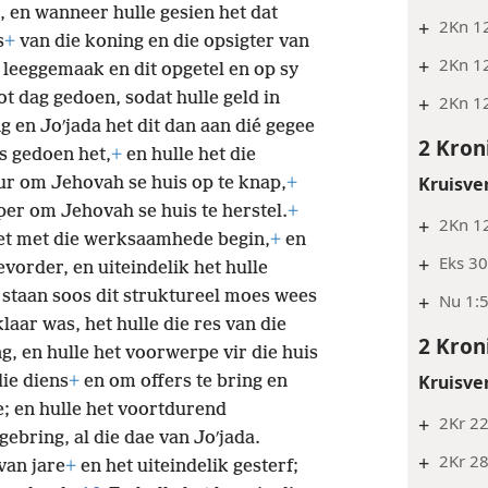
, en wanneer hulle gesien het dat
+
2Kn 1
s
+
van die koning en die opsigter van
+
2Kn 12
 leeggemaak en dit opgetel en op sy
ot dag gedoen, sodat hulle geld in
+
2Kn 12
g en Joʹjada het dit dan aan dié gegee
2 Kron
s gedoen het,
+
en hulle het die
Kruisve
r om Jehovah se huis op te knap,
+
er om Jehovah se huis te herstel.
+
+
2Kn 1
het met die werksaamhede begin,
+
en
+
Eks 30
vorder, en uiteindelik het hulle
 staan soos dit struktureel moes wees
+
Nu 1:5
klaar was, het hulle die res van die
2 Kron
g, en hulle het voorwerpe vir die huis
Kruisve
ie diens
+
en om offers te bring en
; en hulle het voortdurend
+
2Kr 22
gebring, al die dae van Joʹjada.
+
2Kr 2
van jare
+
en het uiteindelik gesterf;