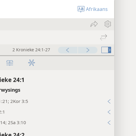
Afrikaans
2 Kronieke 24:1-27
ieke 24:1
rwysings
:21; 2Kor 3:5
2:1
14; 2Sa 3:10
ieke 24:2