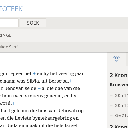
LIOTEEK
RINGE
lige Skrif
gin regeer het,
+
en hy het veertig jaar
2 Kron
 naam was Sibʹja, uit Berseʹba.
+
Kruisve
in Jehovah se oë,
+
al die dae van die
+
2Kn 11
ir hom twee vrouens geneem, en hy
eword.
+
+
2Kn 1
e hart gelê om die huis van Jehovah op
+
Ge 21:
en die Leviete bymekaargebring en
2 Kron
van Juda en maak uit die hele Israel