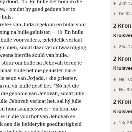
16
 sy dood.
En hulle het hom in die
+
2Kn 12
we,
+
omdat hy goed gedoen het in
+
De 32:
 huis.
2 Kron
rste
+
van Juda ingekom en hulle voor
18
ing na hulle geluister.
+
En hulle
Kruisve
hulle voorvaders, geleidelik verlaat
+
2Kn 12
in dien, sodat daar verontwaardiging
eens hierdie skuld van hulle.
+
2 Kron
 stuur om hulle na Jehovah terug te
Kruisve
 maar hulle het nie geluister nie.
+
ie seun van Joʹjada,
+
die priester,
+
Ne 10:
 en vir hulle gesê het: “Só het die
+
Eks 30
die gebooie van Jehovah, sodat julle
2 Kron
lle Jehovah verlaat het, sal hý julle
 teen hom saamgesweer
+
en hom op
Kruisve
i
+
in die voorhof van Jehovah se
+
1Kr 28
k aan die liefderyke goedhartigheid