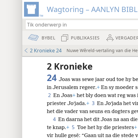
Wagtoring – AANLYN BIB
BYBEL
PUBLIKASIES
VERGADE
2 Kronieke 24
Nuwe Wêreld-vertaling van die Hei
krif
2 Kronieke
24
Joas was sewe jaar oud toe hy be
in Jerusalem regeer.
+
En sy moeder se
8
2
En Joas
+
het bly doen wat reg was 
3
priester Joʹjada.
+
En Joʹjada het v
16
het die vader van seuns en dogters g
4
En daarna het dit Joas na aan di
24
5
te knap.
+
Toe het hy die priesters
+
vir hulle gesê: “Gaan uit na die stede 