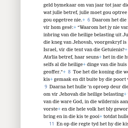
geld bymekaar om van jaar tot jaar die
wat julle betref, julle moet gou optree
6
gou opgetree nie.
+
Daarom het die 
vir hom gesê:
+
“Waarom het jy nie van
inbring van die heilige belasting uit
die kneg van Jehovah, voorgeskryf is 
Israel, vir die tent van die Getuienis?
+
Ataʹlia betref, haar seuns
+
het in die 
selfs al die heilige
+
dinge van die huis
8
geoffer.”
+
Toe het die koning die w
kis
+
gemaak en dit buite by die poort 
9
Daarna het hulle ’n oproep deur di
om vir Jehovah die heilige belasting
+
van die ware God, in die wildernis aan
vorste
+
en die hele volk het bly gewor
bring en in die kis te gooi
+
totdat hull
11
En op die regte tyd het hy die k