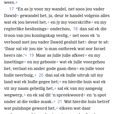
wees.
+
17
“En as jy voor my wandel, net soos jou vader
Dawid
+
gewandel het, ja, deur te handel volgens alles
wat ek jou beveel het,
+
en jy my voorskrifte
+
en my
18
regterlike beslissings
+
onderhou,
dan sal ek die
troon van jou koningskap vestig,
+
net soos ek ’n
verbond met jou vader Dawid gesluit het
+
deur te sê:
‘Daar sal vir jou nie ’n man ontbreek wat oor Israel
19
heers nie.’
+
Maar as julle julle afkeer
+
en my
insettinge
+
en my gebooie
+
wat ek julle voorgehou
het, verlaat en ander gode gaan dien
+
en julle voor
20
hulle neerbuig,
+
dan sal ek hulle uitruk uit my
land wat ek hulle gegee het;
+
en hierdie huis wat ek
vir my naam geheilig het,
+
sal ek van my aangesig
wegwerp,
+
en ek sal dit ’n spreekwoord
+
en ’n spot
21
onder al die volke maak.
+
Wat hierdie huis betref
wat puinhope geword het,
+
elkeen wat daar