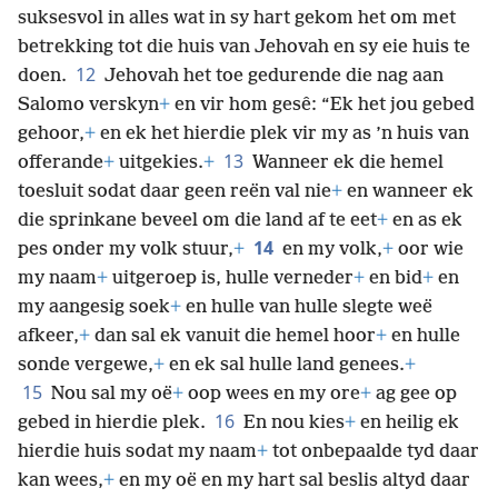
suksesvol in alles wat in sy hart gekom het om met
betrekking tot die huis van Jehovah en sy eie huis te
12
doen.
Jehovah het toe gedurende die nag aan
Salomo verskyn
+
en vir hom gesê: “Ek het jou gebed
gehoor,
+
en ek het hierdie plek vir my as ’n huis van
13
offerande
+
uitgekies.
+
Wanneer ek die hemel
toesluit sodat daar geen reën val nie
+
en wanneer ek
die sprinkane beveel om die land af te eet
+
en as ek
14
pes onder my volk stuur,
+
en my volk,
+
oor wie
my naam
+
uitgeroep is, hulle verneder
+
en bid
+
en
my aangesig soek
+
en hulle van hulle slegte weë
afkeer,
+
dan sal ek vanuit die hemel hoor
+
en hulle
sonde vergewe,
+
en ek sal hulle land genees.
+
15
Nou sal my oë
+
oop wees en my ore
+
ag gee op
16
gebed in hierdie plek.
En nou kies
+
en heilig ek
hierdie huis sodat my naam
+
tot onbepaalde tyd daar
kan wees,
+
en my oë en my hart sal beslis altyd daar