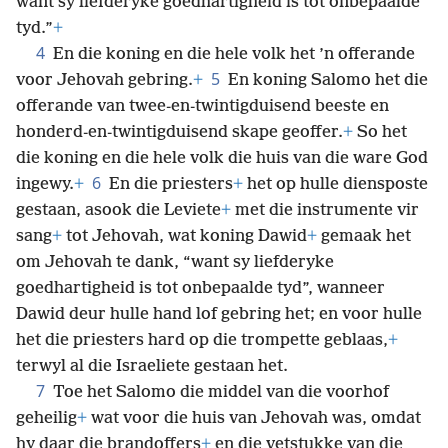
want sy liefderyke goedhartigheid is tot onbepaalde
tyd.”
+
4
En die koning en die hele volk het ’n offerande
5
voor Jehovah gebring.
+
En koning Salomo het die
offerande van twee-en-twintigduisend beeste en
honderd-en-twintigduisend skape geoffer.
+
So het
die koning en die hele volk die huis van die ware God
6
ingewy.
+
En die priesters
+
het op hulle diensposte
gestaan, asook die Leviete
+
met die instrumente vir
sang
+
tot Jehovah, wat koning Dawid
+
gemaak het
om Jehovah te dank, “want sy liefderyke
goedhartigheid is tot onbepaalde tyd”, wanneer
Dawid deur hulle hand lof gebring het; en voor hulle
het die priesters hard op die trompette geblaas,
+
terwyl al die Israeliete gestaan het.
7
Toe het Salomo die middel van die voorhof
geheilig
+
wat voor die huis van Jehovah was, omdat
hy daar die brandoffers
+
en die vetstukke van die