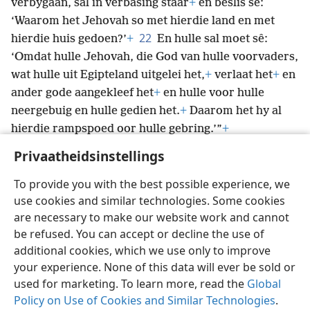
verbygaan, sal in verbasing staar
+
en beslis sê:
‘Waarom het Jehovah so met hierdie land en met
22
hierdie huis gedoen?’
+
En hulle sal moet sê:
‘Omdat hulle Jehovah, die God van hulle voorvaders,
wat hulle uit Egipteland uitgelei het,
+
verlaat het
+
en
ander gode aangekleef het
+
en hulle voor hulle
neergebuig en hulle gedien het.
+
Daarom het hy al
hierdie rampspoed oor hulle gebring.’”
+
Privaatheidsinstellings
To provide you with the best possible experience, we
use cookies and similar technologies. Some cookies
Afrikaans
Deel
Voorkeure
are necessary to make our website work and cannot
Copyright
© 2026 Watch Tower Bible and Tract Society of Pennsylvania
be refused. You can accept or decline the use of
Gebruiksvoorwaardes
Privaatheidsbeleid
Privaatheidsinstellings
Meld aan
JW.ORG
additional cookies, which we use only to improve
your experience. None of this data will ever be sold or
used for marketing. To learn more, read the
Global
Policy on Use of Cookies and Similar Technologies
.