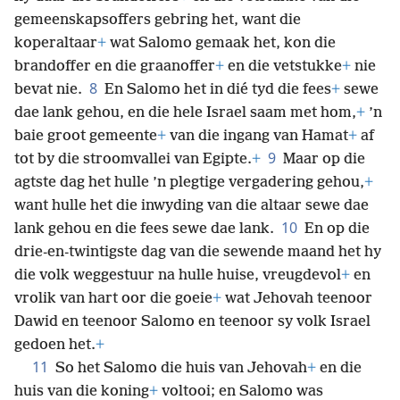
gemeenskapsoffers gebring het, want die
koperaltaar
+
wat Salomo gemaak het, kon die
brandoffer en die graanoffer
+
en die vetstukke
+
nie
8
bevat nie.
En Salomo het in dié tyd die fees
+
sewe
dae lank gehou, en die hele Israel saam met hom,
+
’n
baie groot gemeente
+
van die ingang van Hamat
+
af
9
tot by die stroomvallei van Egipte.
+
Maar op die
agtste dag het hulle ’n plegtige vergadering gehou,
+
want hulle het die inwyding van die altaar sewe dae
10
lank gehou en die fees sewe dae lank.
En op die
drie-en-twintigste dag van die sewende maand het hy
die volk weggestuur na hulle huise, vreugdevol
+
en
vrolik van hart oor
die goeie
+
wat Jehovah teenoor
Dawid en teenoor Salomo en teenoor sy volk Israel
gedoen het.
+
11
So het Salomo die huis van Jehovah
+
en die
huis van die koning
+
voltooi; en Salomo was