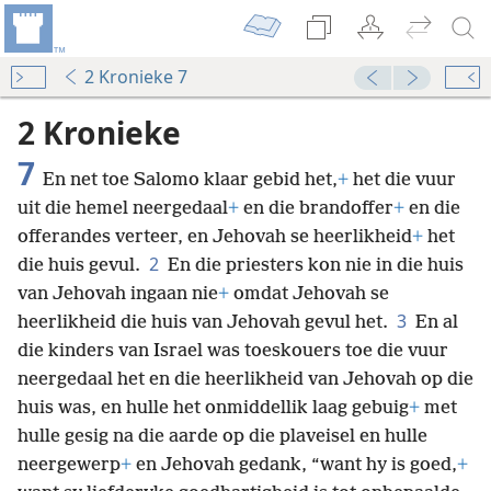
2 Kronieke 7
2 Kronieke
7
En net toe Salomo klaar gebid het,
+
het die vuur
uit die hemel neergedaal
+
en die brandoffer
+
en die
offerandes verteer, en Jehovah se heerlikheid
+
het
2
die huis gevul.
En die priesters kon nie in die huis
van Jehovah ingaan nie
+
omdat Jehovah se
3
heerlikheid die huis van Jehovah gevul het.
En al
die kinders van Israel was toeskouers toe die vuur
neergedaal het en die heerlikheid van Jehovah op die
huis was, en hulle het onmiddellik laag gebuig
+
met
hulle gesig na die aarde op die plaveisel en hulle
neergewerp
+
en Jehovah gedank, “want hy is goed,
+