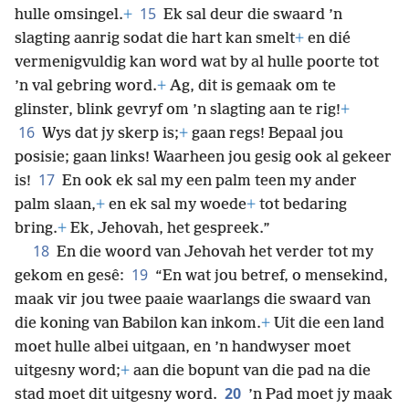
15
hulle omsingel.
+
Ek sal deur die swaard ’n
slagting aanrig sodat die hart kan smelt
+
en dié
vermenigvuldig kan word wat by al hulle poorte tot
’n val gebring word.
+
Ag, dit is gemaak om te
glinster, blink gevryf om ’n slagting aan te rig!
+
16
Wys dat jy skerp is;
+
gaan regs! Bepaal jou
posisie; gaan links! Waarheen jou gesig ook al gekeer
17
is!
En ook ek sal my een palm teen my ander
palm slaan,
+
en ek sal my woede
+
tot bedaring
bring.
+
Ek, Jehovah, het gespreek.”
18
En die woord van Jehovah het verder tot my
19
gekom en gesê:
“En wat jou betref, o mensekind,
maak vir jou twee paaie waarlangs die swaard van
die koning van Babilon kan inkom.
+
Uit die een land
moet hulle albei uitgaan, en ’n handwyser moet
uitgesny word;
+
aan die bopunt van die pad na die
20
stad moet dit uitgesny word.
’n Pad moet jy maak