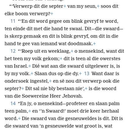
“‘Verwerp dit die septer
+
van my seun,
+
soos dit
elke boom verwerp?
+
11
“‘En dit word gegee om blink gevryf te word,
ten einde dit met die hand te swaai. Dit—die swaard—
is skerp gemaak en dit is blink gevryf, om dit in die
hand te gee van iemand wat doodmaak.
+
12
“‘Roep uit en weeklaag,
+
o mensekind, want dit
het teen my volk gekom;
+
dit is teen al die owerstes
van Israel.
+
Dié wat aan die swaard uitgelewer is, is
13
by my volk.
+
Slaan dus op die dy.
+
Want daar is
ondersoek ingestel,
+
en sê nou dit verwerp ook die
septer?
+
Dit sal nie bly bestaan nie’,
+
is die woord
van die Soewereine Heer Jehovah.
14
“En jy, o mensekind—profeteer en slaan palm
teen palm,
+
en ‘’n Swaard!’ moet drie keer herhaal
word.
+
Die swaard van die gesneuweldes is dit. Dit is
die swaard van ’n gesneuwelde wat groot is, wat