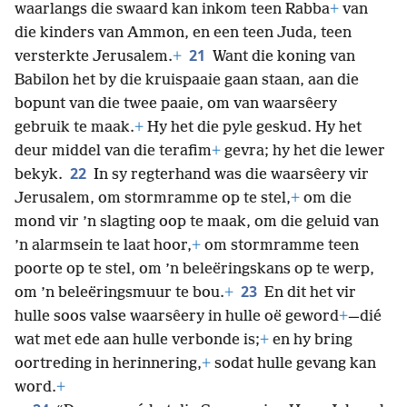
waarlangs die swaard kan inkom teen Rabba
+
van
die kinders van Ammon, en een teen Juda, teen
21
versterkte Jerusalem.
+
Want die koning van
Babilon het by die kruispaaie gaan staan, aan die
bopunt van die twee paaie, om van waarsêery
gebruik te maak.
+
Hy het die pyle geskud. Hy het
deur middel van die terafim
+
gevra; hy het die lewer
22
bekyk.
In sy regterhand was die waarsêery vir
Jerusalem, om stormramme op te stel,
+
om die
mond vir ’n slagting oop te maak, om die geluid van
’n alarmsein te laat hoor,
+
om stormramme teen
poorte op te stel, om ’n beleëringskans op te werp,
23
om ’n beleëringsmuur te bou.
+
En dit het vir
hulle soos valse waarsêery in hulle oë geword
+
—dié
wat met ede aan hulle verbonde is;
+
en hy bring
oortreding in herinnering,
+
sodat hulle gevang kan
word.
+