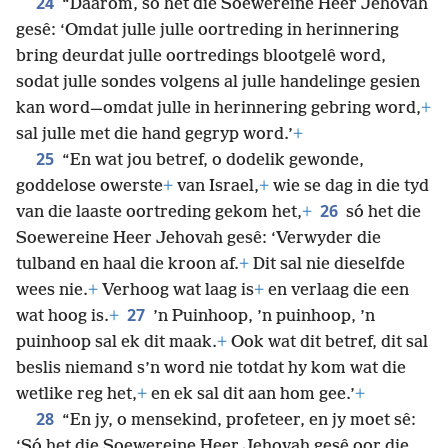
24
“Daarom, só het die Soewereine Heer Jehovah
gesê: ‘Omdat julle julle oortreding in herinnering
bring deurdat julle oortredings blootgelê word,
sodat julle sondes volgens al julle handelinge gesien
kan word—omdat julle in herinnering gebring word,
+
sal julle met die hand gegryp word.’
+
25
“En wat jou betref, o dodelik gewonde,
goddelose owerste
+
van Israel,
+
wie se dag in die tyd
26
van die laaste oortreding gekom het,
+
só het die
Soewereine Heer Jehovah gesê: ‘Verwyder die
tulband en haal die kroon af.
+
Dit sal nie dieselfde
wees nie.
+
Verhoog wat laag is
+
en verlaag die een
27
wat hoog is.
+
’n Puinhoop, ’n puinhoop, ’n
puinhoop sal ek dit maak.
+
Ook wat dit betref, dit sal
beslis niemand s’n word nie totdat hy kom wat die
wetlike reg het,
+
en ek sal dit aan hom gee.’
+
28
“En jy, o mensekind, profeteer, en jy moet sê:
‘Só het die Soewereine Heer Jehovah gesê oor die