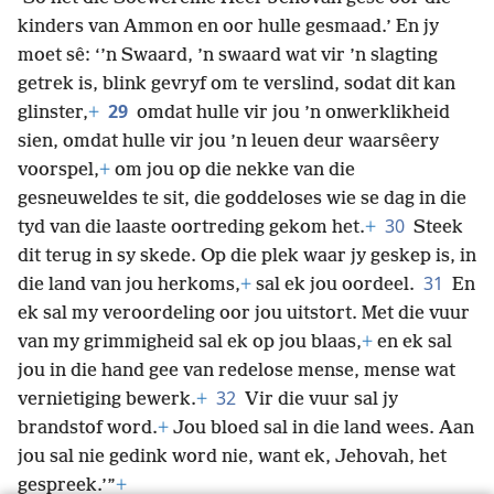
kinders van Ammon en oor hulle gesmaad.’ En jy
moet sê: ‘’n Swaard, ’n swaard wat vir ’n slagting
getrek is, blink gevryf om te verslind, sodat dit kan
29
glinster,
+
omdat hulle vir jou ’n onwerklikheid
sien, omdat hulle vir jou ’n leuen deur waarsêery
voorspel,
+
om jou op die nekke van die
gesneuweldes te sit, die goddeloses wie se dag in die
30
tyd van die laaste oortreding gekom het.
+
Steek
dit terug in sy skede. Op die plek waar jy geskep is, in
31
die land van jou herkoms,
+
sal ek jou oordeel.
En
ek sal my veroordeling oor jou uitstort. Met die vuur
van my grimmigheid sal ek op jou blaas,
+
en ek sal
jou in die hand gee van redelose mense, mense wat
32
vernietiging bewerk.
+
Vir die vuur sal jy
brandstof word.
+
Jou bloed sal in die land wees. Aan
jou sal nie gedink word nie, want ek, Jehovah, het
gespreek.’”
+