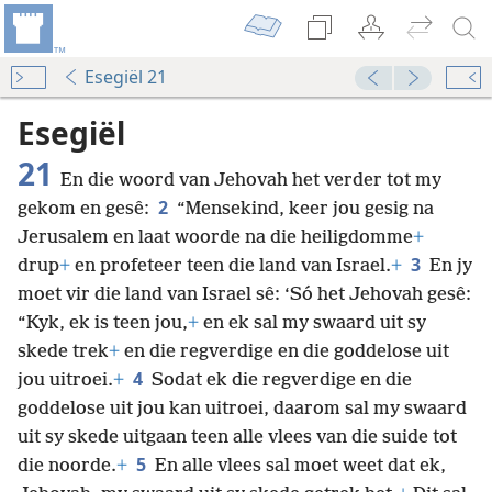
Esegiël 21
Esegiël
21
En die woord van Jehovah het verder tot my
2
gekom en gesê:
“Mensekind, keer jou gesig na
Jerusalem en laat woorde na die heiligdomme
+
3
drup
+
en profeteer teen die land van Israel.
+
En jy
moet vir die land van Israel sê: ‘Só het Jehovah gesê:
“Kyk, ek is teen jou,
+
en ek sal my swaard uit sy
skede trek
+
en die regverdige en die goddelose uit
4
jou uitroei.
+
Sodat ek die regverdige en die
goddelose uit jou kan uitroei, daarom sal my swaard
uit sy skede uitgaan teen alle vlees van die suide tot
5
die noorde.
+
En alle vlees sal moet weet dat ek,