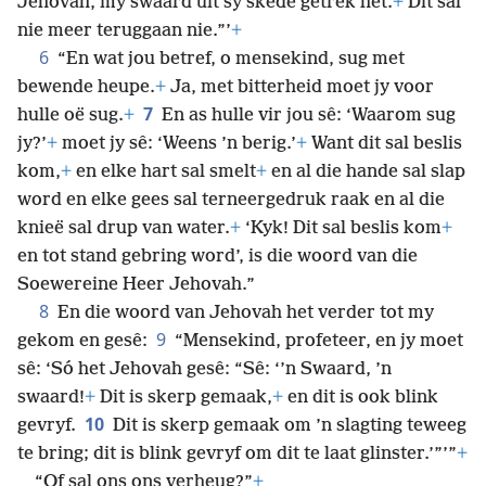
Jehovah, my swaard uit sy skede getrek het.
+
Dit sal
nie meer teruggaan nie.”’
+
6
“En wat jou betref, o mensekind, sug met
bewende heupe.
+
Ja, met bitterheid moet jy voor
7
hulle oë sug.
+
En as hulle vir jou sê: ‘Waarom sug
jy?’
+
moet jy sê: ‘Weens ’n berig.’
+
Want dit sal beslis
kom,
+
en elke hart sal smelt
+
en al die hande sal slap
word en elke gees sal terneergedruk raak en al die
knieë sal drup van water.
+
‘Kyk! Dit sal beslis kom
+
en tot stand gebring word’, is die woord van die
Soewereine Heer Jehovah.”
8
En die woord van Jehovah het verder tot my
9
gekom en gesê:
“Mensekind, profeteer, en jy moet
sê: ‘Só het Jehovah gesê: “Sê: ‘’n Swaard, ’n
swaard!
+
Dit is skerp gemaak,
+
en dit is ook blink
10
gevryf.
Dit is skerp gemaak om ’n slagting teweeg
te bring; dit is blink gevryf om dit te laat glinster.’”’”
+
“Of sal ons ons verheug?”
+