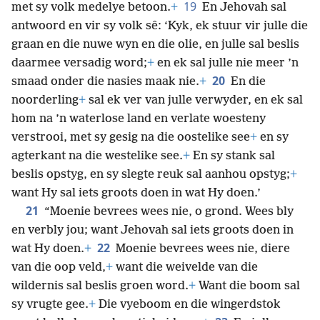
19
met sy volk medelye betoon.
+
En Jehovah sal
antwoord en vir sy volk sê: ‘Kyk, ek stuur vir julle die
graan en die nuwe wyn en die olie, en julle sal beslis
daarmee versadig word;
+
en ek sal julle nie meer ’n
20
smaad onder die nasies maak nie.
+
En die
noorderling
+
sal ek ver van julle verwyder, en ek sal
hom na ’n waterlose land en verlate woesteny
verstrooi, met sy gesig na die oostelike see
+
en sy
agterkant na die westelike see.
+
En sy stank sal
beslis opstyg, en sy slegte reuk sal aanhou opstyg;
+
want Hy sal iets groots doen in wat Hy doen.’
21
“Moenie bevrees wees nie, o grond. Wees bly
en verbly jou; want Jehovah sal iets groots doen in
22
wat Hy doen.
+
Moenie bevrees wees nie, diere
van die oop veld,
+
want die weivelde van die
wildernis sal beslis groen word.
+
Want die boom sal
sy vrugte gee.
+
Die vyeboom en die wingerdstok