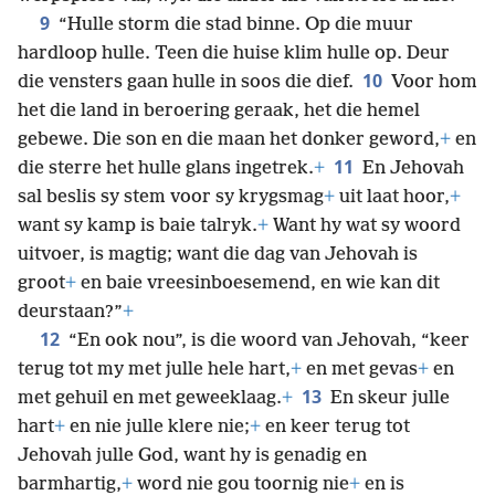
9
“Hulle storm die stad binne. Op die muur
hardloop hulle. Teen die huise klim hulle op. Deur
10
die vensters gaan hulle in soos die dief.
Voor hom
het die land in beroering geraak, het die hemel
gebewe. Die
son en die maan het donker geword,
+
en
11
die sterre het hulle glans ingetrek.
+
En Jehovah
sal beslis sy stem voor sy krygsmag
+
uit laat hoor,
+
want sy kamp is baie talryk.
+
Want hy wat sy woord
uitvoer, is magtig; want die dag van Jehovah is
groot
+
en baie vreesinboesemend, en wie kan dit
deurstaan?”
+
12
“En ook nou”, is die woord van Jehovah, “keer
terug tot my met julle hele hart,
+
en met gevas
+
en
13
met gehuil en met geweeklaag.
+
En skeur julle
hart
+
en nie julle klere nie;
+
en keer terug tot
Jehovah julle God, want hy is genadig en
barmhartig,
+
word nie gou toornig nie
+
en is