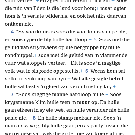
vuur verteer,
+
en agter hom verslind ’n vlam.
+
Soos
die tuin van Eden is die land voor hom;
+
maar agter
hom is ’n verlate wildernis, en ook het niks daarvan
ontkom nie.
4
“Sy voorkoms is soos die voorkoms van perde,
5
en soos ryperde bly hulle hardloop.
+
Soos met die
geluid van strydwaens op die bergtoppe bly hulle
rondhuppel,
+
soos met die geluid van ’n vlammende
vuur wat stoppels verteer.
+
Dit is soos ’n magtige
6
volk wat in slagorde opgestel is.
+
Weens hom sal
volke ineenkrimp van pyn.
+
Wat alle gesigte betref,
hulle sal beslis ’n gloed van verontrusting kry.
+
7
“Soos kragtige manne hardloop hulle.
+
Soos
krygsmanne klim hulle teen ’n muur op. En hulle
gaan elkeen in sy eie weë, en hulle verander nie hulle
8
paaie nie.
+
En hulle stamp mekaar nie. Soos ’n
man op sy weg, bly hulle gaan; en as party tussen die
werpspiese val, wyk die ander nie van koers af nie.