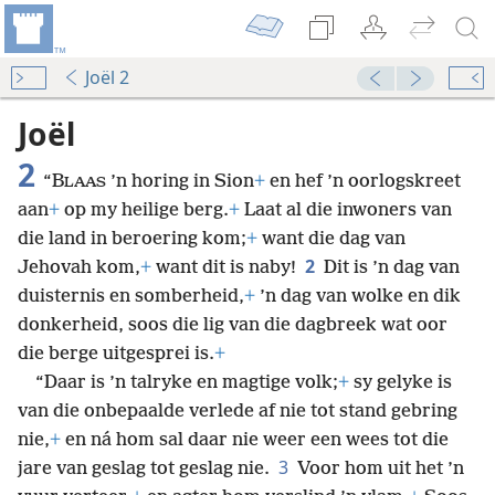
Joël 2
Joël
2
“B
’n horing in Sion
+
en hef ’n oorlogskreet
LAAS
aan
+
op my heilige berg.
+
Laat al die inwoners van
die land in beroering kom;
+
want die dag van
2
Jehovah kom,
+
want dit is naby!
Dit is ’n dag van
duisternis en somberheid,
+
’n dag van wolke en dik
donkerheid, soos die lig van die dagbreek wat oor
die berge uitgesprei is.
+
“Daar is ’n talryke en magtige volk;
+
sy gelyke is
van die onbepaalde verlede af nie tot stand gebring
nie,
+
en ná hom sal daar nie weer een wees tot die
3
jare van geslag tot geslag nie.
Voor hom uit het ’n