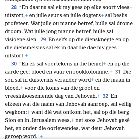
28
“En daarna sal ek my gees op elke soort vlees
+
uitstort,
+
en julle seuns en julle dogters
+
sal beslis
profeteer. Wat julle ou manne betref, hulle sal drome
droom. Wat julle jong manne betref, hulle sal
29
visioene sien.
En selfs op die diensknegte en op
die diensmeisies sal ek in daardie dae my gees
uitstort.
+
30
“En ek sal voortekens in die hemel
+
en op die
31
aarde gee: bloed en vuur en rookkolomme.
+
Die
son sal in duisternis verander word
+
en die maan in
bloed,
+
voor die koms van die groot en
32
vreesinboesemende dag van Jehovah.
+
En
elkeen wat die naam van Jehovah aanroep, sal veilig
wegkom;
+
want dié wat ontkom het, sal op die berg
Sion en in Jerusalem wees,
+
net soos Jehovah gesê
het, en onder die oorlewendes, wat deur Jehovah
geroep word.”
+