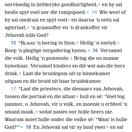
oorvloedig in liefderyke goedhartigheid,
+
en hy sal
14
beslis spyt voel oor die rampspoed.
+
Wie weet of
hy sal omdraai en spyt voel
+
en daarna ’n seën sal
agterlaat,
+
’n graanoffer en ’n drankoffer vir
Jehovah julle God?
15
“B
’n horing in Sion.
+
Heilig ’n vastyd.
+
LAAS
16
Roep ’n plegtige vergadering byeen.
+
Versamel
die volk. Heilig ’n gemeente.
+
Bring die ou manne
bymekaar. Versamel kinders en dié wat aan die bors
drink.
+
Laat die bruidegom uit sy binnekamer
uitgaan en die bruid uit haar bruidskamer.
17
“Laat die priesters, die dienaars van Jehovah,
tussen die portaal en die altaar
+
huil en sê: ‘Voel tog
jammer, o Jehovah, vir u volk, en moenie u erfdeel ’n
smaad maak,
+
sodat nasies oor hulle heers nie.
Waarom moet hulle onder die volke sê: “Waar is hulle
18
God?”’
+
En Jehovah sal vir sy land ywer
+
en sal