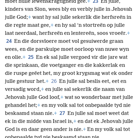
23
moet hulle lewenskragtigheid gee.
+
En julle,
kinders van Sion, wees bly en verbly julle in Jehovah
julle God;
+
want hy sal julle sekerlik die herfsreën in
die regte maat gee,
+
en hy sal ’n stortreën op julle
laat neerdaal, herfsreën en lentereën, soos vroeër.
+
24
En die dorsvloere moet vol gesuiwerde graan
wees, en die parskuipe moet oorloop van nuwe wyn
25
en olie.
+
En ek sal julle vergoed vir die jare wat
die sprinkaan, die voetganger en die kakkerlak en
die ruspe geëet het, my groot krygsmag wat ek onder
26
julle gestuur het.
+
En julle sal beslis eet, eet en
versadig word,
+
en julle sal
sekerlik die naam van
Jehovah julle God loof,
+
wat so wonderbaar met julle
gehandel het;
+
en my volk sal tot onbepaalde tyd nie
27
beskaamd staan nie.
+
En julle sal moet weet dat
ek in die midde van Israel is,
+
en dat ek Jehovah julle
God is en daar geen ander is nie.
+
En my volk sal tot
onbepaalde tyd nie beskaamd staan nie.