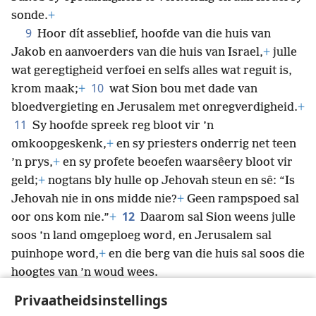
sonde.
+
9
Hoor dít asseblief, hoofde van die huis van
Jakob en aanvoerders van die huis van Israel,
+
julle
wat geregtigheid verfoei en selfs alles wat reguit is,
10
krom maak;
+
wat Sion
bou met dade van
bloedvergieting en Jerusalem met onregverdigheid.
+
11
Sy hoofde spreek reg bloot vir ’n
omkoopgeskenk,
+
en sy priesters onderrig net teen
’n prys,
+
en sy profete beoefen waarsêery bloot vir
geld;
+
nogtans bly hulle op Jehovah steun en sê: “Is
Jehovah nie in ons midde nie?
+
Geen rampspoed sal
12
oor ons kom nie.”
+
Daarom sal Sion weens julle
soos ’n land omgeploeg word, en Jerusalem sal
puinhope word,
+
en die berg van die huis sal soos die
hoogtes van ’n woud wees.
Privaatheidsinstellings