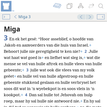
Miga 3
Miga
3
En ek het gesê: “Hoor asseblief, o hoofde van
Jakob en aanvoerders van die huis van Israel.
+
2
Behoort julle nie geregtigheid te ken nie?
+
Julle
wat haat wat goed is
+
en liefhet wat sleg is,
+
wat die
mense se vel van hulle aftrek en hulle vlees van hulle
3
gebeente;
+
julle wat ook die vlees van my volk
geëet
+
en hulle vel van hulle afgestroop en hulle
gebeente stukkend geslaan en hulle verbrysel het
soos dit wat in ’n wyebekpot is en soos vleis in ’n
4
kookpot.
+
Dan sal hulle tot Jehovah om hulp
roep, maar hy sal hulle nie antwoord nie.
+
En hy sal