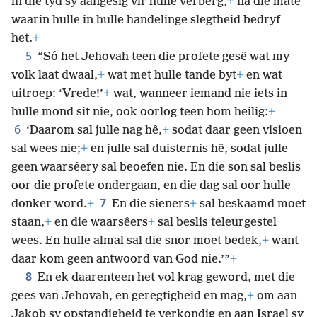
in dié tyd sy aangesig vir hulle verberg,
+
na die mate
waarin hulle in hulle handelinge slegtheid bedryf
het.
+
5
“Só het Jehovah teen die profete gesê wat my
volk laat dwaal,
+
wat met hulle tande byt
+
en wat
uitroep: ‘Vrede!’
+
wat, wanneer iemand nie iets in
hulle mond sit nie, ook oorlog teen hom heilig:
+
6
‘Daarom sal julle nag hê,
+
sodat daar geen visioen
sal wees nie;
+
en julle sal duisternis hê, sodat julle
geen waarsêery sal beoefen nie. En die son sal beslis
oor die profete ondergaan, en die dag sal oor hulle
7
donker word.
+
En die sieners
+
sal beskaamd moet
staan,
+
en die waarsêers
+
sal beslis teleurgestel
wees. En hulle almal sal die snor moet bedek,
+
want
daar kom geen antwoord van God nie.’”
+
8
En ek daarenteen het vol krag geword, met die
gees van Jehovah, en geregtigheid en mag,
+
om aan
Jakob sy opstandigheid te verkondig en aan Israel sy