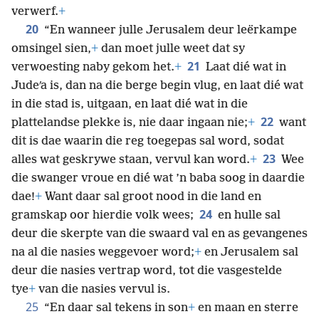
verwerf.
+
20
“En wanneer julle Jerusalem deur leërkampe
omsingel sien,
+
dan moet julle weet dat sy
21
verwoesting naby gekom het.
+
Laat dié wat in
Judeʹa is, dan na die berge begin vlug, en laat dié wat
in die stad is, uitgaan, en laat dié wat in die
22
plattelandse plekke is, nie daar ingaan nie;
+
want
dit is dae waarin die reg toegepas sal word, sodat
23
alles wat geskrywe staan, vervul kan word.
+
Wee
die swanger vroue en dié wat ’n baba soog in daardie
dae!
+
Want daar sal groot nood in die land en
24
gramskap oor hierdie volk wees;
en hulle sal
deur die skerpte van die swaard val en as gevangenes
na al die nasies weggevoer word;
+
en Jerusalem sal
deur die nasies vertrap word, tot die vasgestelde
tye
+
van die nasies vervul is.
25
“En daar sal tekens in son
+
en maan en sterre