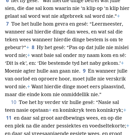
6
het hy gesê: “Wat hierdie dinge betref wat julle
sien, die dae sal kom waarin nie ’n klip op ’n klip hier
gelaat sal word wat nie afgebreek sal word nie.”
+
7
Toe het hulle hom gevra en gesê: “Leermeester,
wanneer sal hierdie dinge dan wees, en wat sal die
teken wees wanneer hierdie dinge bestem is om te
8
gebeur?”
+
Hy het gesê: “Pas op dat julle nie mislei
word nie;
+
want baie sal onder my naam kom en sê:
‘Dit is ek’, en: ‘Die bestemde tyd het naby gekom.’
+
9
Moenie agter hulle aan gaan nie.
En wanneer julle
van oorloë en oproere hoor, moet julle nie verskrik
word nie.
+
Want hierdie dinge moet eers plaasvind,
maar die einde kom nie onmiddellik nie.”
10
Toe het hy verder vir hulle gesê: “Nasie sal
teen nasie opstaan
+
en koninkryk teen koninkryk;
+
11
en daar sal groot aardbewings wees, en op die
een plek na die ander pessiektes en voedseltekorte;
+
en
daar sal vreesaanjaende gesigte wees, en groot