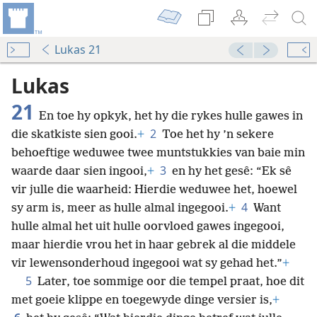
Lukas 21
Lukas
21
En toe hy opkyk, het hy die rykes hulle gawes in
2
die skatkiste sien gooi.
+
Toe het hy ’n sekere
behoeftige weduwee twee muntstukkies van baie min
3
waarde daar sien ingooi,
+
en hy het gesê: “Ek sê
vir julle die waarheid: Hierdie weduwee het, hoewel
4
sy arm is, meer as hulle almal ingegooi.
+
Want
hulle almal het uit hulle oorvloed gawes ingegooi,
maar hierdie vrou het in haar gebrek al die middele
vir lewensonderhoud ingegooi wat sy gehad het.”
+
5
Later, toe sommige oor die tempel praat, hoe dit
met goeie klippe en toegewyde dinge versier is,
+