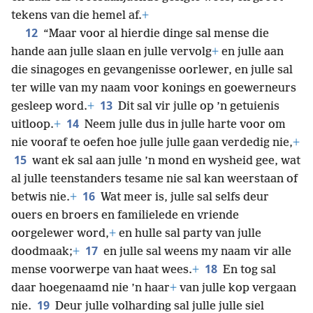
tekens van die hemel af.
+
12
“Maar voor al hierdie dinge sal mense die
hande aan julle slaan en julle vervolg
+
en julle aan
die sinagoges en gevangenisse oorlewer, en julle sal
ter wille van my naam voor konings en goewerneurs
13
gesleep word.
+
Dit sal vir julle op ’n getuienis
14
uitloop.
+
Neem julle dus in julle harte voor om
nie vooraf te oefen hoe julle julle gaan verdedig nie,
+
15
want ek sal aan julle ’n mond en wysheid gee, wat
al julle teenstanders tesame nie sal kan weerstaan of
16
betwis nie.
+
Wat meer is, julle sal selfs deur
ouers en broers en familielede en vriende
oorgelewer word,
+
en hulle sal party van julle
17
doodmaak;
+
en julle sal weens my naam vir alle
18
mense voorwerpe van haat wees.
+
En tog sal
daar hoegenaamd nie ’n haar
+
van julle kop vergaan
19
nie.
Deur julle volharding sal julle julle siel