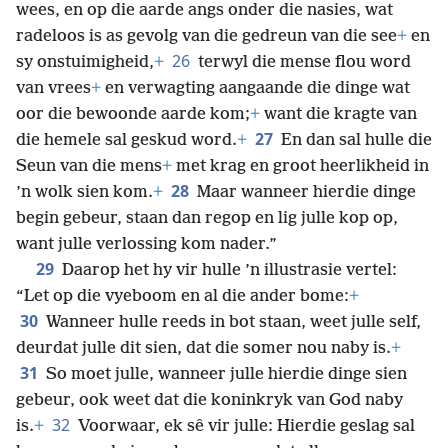
wees, en op die aarde angs onder die nasies, wat
radeloos is as gevolg van die gedreun van die see
+
en
26
sy onstuimigheid,
+
terwyl die mense flou word
van vrees
+
en verwagting aangaande die dinge wat
oor die bewoonde aarde kom;
+
want die kragte van
27
die hemele sal geskud word.
+
En dan sal hulle die
Seun van die mens
+
met krag en groot heerlikheid in
28
’n wolk sien kom.
+
Maar wanneer hierdie dinge
begin gebeur, staan dan regop en lig julle kop op,
want julle verlossing kom nader.”
29
Daarop het hy vir hulle ’n illustrasie vertel:
“Let op die vyeboom en al die ander bome:
+
30
Wanneer hulle reeds in bot staan, weet julle self,
deurdat julle dit sien, dat die somer nou naby is.
+
31
So moet julle, wanneer julle hierdie dinge sien
gebeur, ook weet dat die koninkryk van God naby
32
is.
+
Voorwaar, ek sê vir julle: Hierdie geslag sal