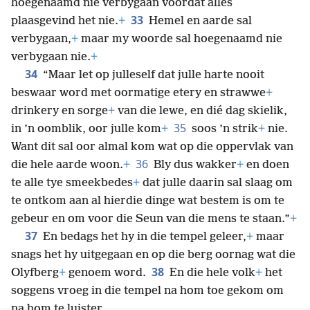
hoegenaamd nie verbygaan voordat alles
33
plaasgevind het nie.
+
Hemel en aarde sal
verbygaan,
+
maar my woorde sal hoegenaamd nie
verbygaan nie.
+
34
“Maar let op julleself dat julle harte nooit
beswaar word met oormatige etery en strawwe
+
drinkery en sorge
+
van die lewe, en dié dag skielik,
35
in ’n oomblik, oor julle kom
+
soos ’n strik
+
nie.
Want dit sal oor almal kom wat op die oppervlak van
36
die hele aarde
woon.
+
Bly dus wakker
+
en doen
te alle tye smeekbedes
+
dat julle daarin sal slaag om
te ontkom aan al hierdie dinge wat bestem is om te
gebeur en om voor die Seun van die mens te staan.”
+
37
En bedags het hy in die tempel geleer,
+
maar
snags het hy uitgegaan en op die berg oornag wat die
38
Olyfberg
+
genoem word.
En die hele volk
+
het
soggens vroeg in die tempel na hom toe gekom om
na hom te luister.