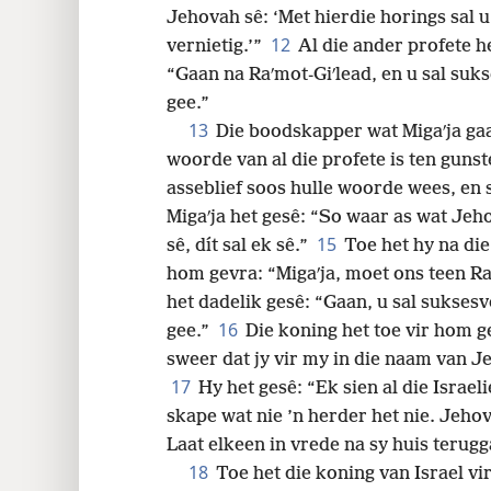
Jehovah sê: ‘Met hierdie horings sal u
12
vernietig.’”
Al die ander profete h
“Gaan na Raʹmot-Giʹlead, en u sal suks
gee.”
13
Die boodskapper wat Migaʹja gaa
woorde van al die profete is ten guns
asseblief soos hulle woorde wees, en s
Migaʹja het gesê: “So waar as wat Jeh
15
sê, dít sal ek sê.”
Toe het hy na die
hom gevra: “Migaʹja, moet ons teen Ra
het dadelik gesê: “Gaan, u sal suksesv
16
gee.”
Die koning het toe vir hom g
sweer dat jy vir my in die naam van J
17
Hy het gesê: “Ek sien al die Israel
skape wat nie ’n herder het nie. Jehova
Laat elkeen in vrede na sy huis terugg
18
Toe het die koning van Israel vir