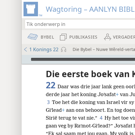
Wagtoring – AANLYN BIB
BYBEL
PUBLIKASIES
VERGADE
1 Konings 22
Die Bybel – Nuwe Wêreld-verta
Audio Player
Die eerste boek van 
22
Daar was drie jaar lank geen oorl
derde jaar het koning Joʹsafat
+
van Ju
8
3
Toe het die koning van Israel vir sy
Giʹlead
+
aan ons behoort. En tog doen 
16
4
Sirië terug te vat nie.”
Hy het toe vi
gaan veg by Raʹmot-Giʹlead?” Joʹsafat
24
“Ek sal saam met jou gaan. My volk is 