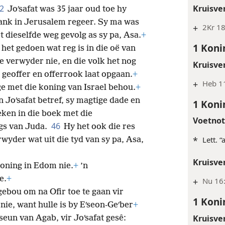
Kruisve
42
Joʹsafat was 35 jaar oud toe hy
lank in Jerusalem regeer. Sy ma was
+
2Kr 1
t dieselfde weg gevolg as sy pa, Asa.
+
1 Koni
het gedoen wat reg is in die oë van
e verwyder nie, en die volk het nog
Kruisve
 geoffer en offerrook laat opgaan.
+
+
Heb 1
e met die koning van Israel behou.
+
n Joʹsafat betref, sy magtige dade en
1 Koni
eken in die boek met die
Voetno
46
gs van Juda.
Hy het ook die res
*
Lett. “
wyder wat uit die tyd van sy pa, Asa,
Kruisve
koning in Edom nie.
+
’n
e.
+
+
Nu 16
ebou om na Ofir toe te gaan vir
1 Koni
ie, want hulle is by Eʹseon-Geʹber
+
Kruisve
 seun van Agab, vir Joʹsafat gesê: