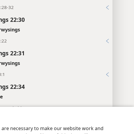
8:28-32
ngs 22:30
rwysings
5:22
ngs 22:31
rwysings
0:1
ngs 22:34
te
 sy onskuld”.
kermende kledingstuk wat deur ’n vegter gedra is.
aatheidsinstellings
Meld aan
JW.ORG
es are necessary to make our website work and
“kamp”.