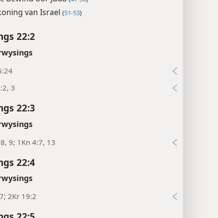
koning van Israel
(
51-53
)
ngs 22:2
rwysings
5:24
:2, 3
ngs 22:3
rwysings
:8, 9; 1Kn 4:7, 13
ngs 22:4
rwysings
7; 2Kr 19:2
ngs 22:5