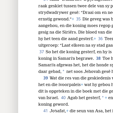
raak geskiet tussen twee dele van sy p
strydwadrywer gesê: “Draai om en ne
35
ernstig gewond.”
+
Die geveg was b
aangehou, en die koning moes regop 
gesig na die Siriërs. Die bloed van di
36
hy het teen die aand gesterf.
+
Teen
uitgeroep: “Laat elkeen na sy stad gaa
37
So het die koning gesterf, en hy i
38
koning in Samariʹa begrawe.
Toe h
Samariʹa afgewas het, het die honde sy
*
daar gebad,
net soos Jehovah gesê h
39
Wat die res van die geskiedenis 
het en die ivoorpaleis
+
wat hy gebou he
dit is opgeteken in die boek met die 
40
*
van Israel.
Agab het gesterf,
+
en
koning geword.
41
Joʹsafat,
+
die seun van Asa, het 