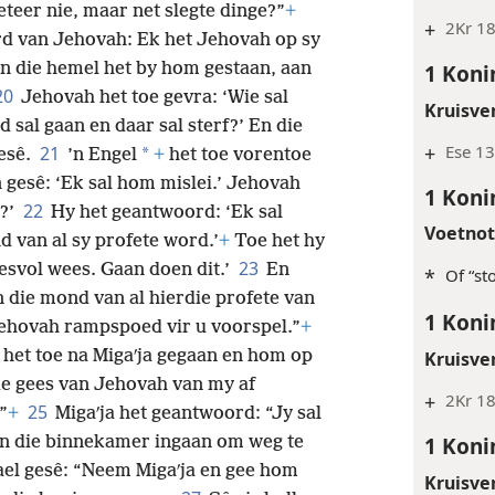
eteer nie, maar net slegte dinge?”
+
+
2Kr 18
rd van Jehovah: Ek het Jehovah op sy
1 Koni
n die hemel het by hom gestaan, aan
20
Jehovah het toe gevra: ‘Wie sal
Kruisve
d sal gaan en daar sal sterf?’ En die
+
Ese 13
21
*
gesê.
’n Engel
+
het toe vorentoe
gesê: ‘Ek sal hom mislei.’ Jehovah
1 Koni
22
n?’
Hy het geantwoord: ‘Ek sal
Voetno
d van al sy profete word.’
+
Toe het hy
23
sesvol wees. Gaan doen dit.’
En
*
Of “sto
n die mond van al hierdie profete van
1 Koni
ehovah rampspoed vir u voorspel.”
+
, het toe na Migaʹja gegaan en hom op
Kruisve
die gees van Jehovah van my af
+
2Kr 1
25
”
+
Migaʹja het geantwoord: “Jy sal
1 Koni
 in die binnekamer ingaan om weg te
ael gesê: “Neem Migaʹja en gee hom
Kruisve