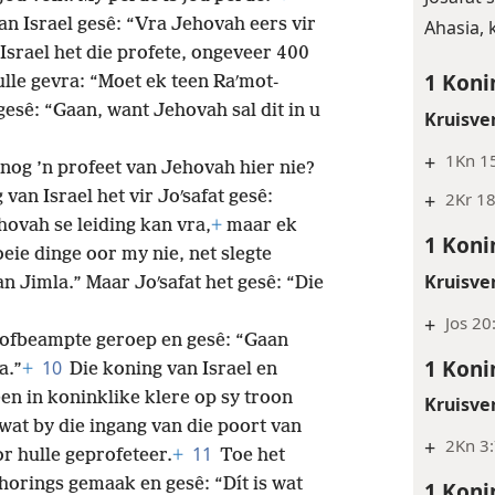
van Israel gesê: “Vra Jehovah eers vir
Ahasia, 
Israel het die profete, ongeveer 400
1 Koni
le gevra: “Moet ek teen Raʹmot-
 gesê: “Gaan, want Jehovah sal dit in u
Kruisve
+
1Kn 1
e nog ’n profeet van Jehovah hier nie?
 van Israel het vir Joʹsafat gesê:
+
2Kr 18
ovah se leiding kan vra,
+
maar ek
1 Koni
eie dinge oor my nie, net slegte
Kruisve
an Jimla.” Maar Joʹsafat het gesê: “Die
+
Jos 20
 hofbeampte geroep en gesê: “Gaan
1 Koni
10
a.”
+
Die koning van Israel en
een in koninklike klere op sy troon
Kruisve
 wat by die ingang van die poort van
+
2Kn 3:
11
or hulle geprofeteer.
+
Toe het
rhorings gemaak en gesê: “Dít is wat
1 Koni