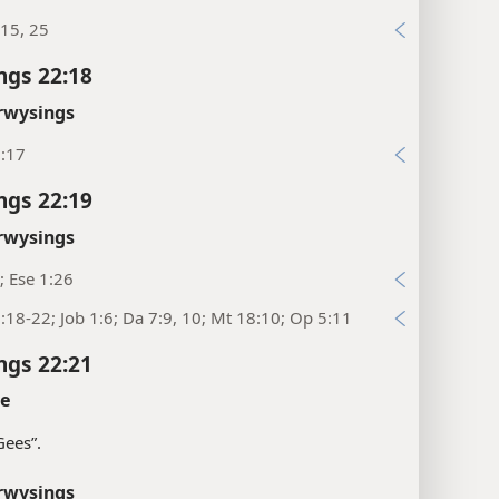
15, 25
ngs 22:18
rwysings
8:17
ngs 22:19
rwysings
1; Ese 1:26
:18-22; Job 1:6; Da 7:9, 10; Mt 18:10; Op 5:11
ngs 22:21
te
Gees”.
rwysings