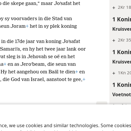
p die skepe gaan,” maar Joʹsafat het
+
2Kr 1
1 Koni
by sy voorvaders in die Stad van
 seun Joram
+
het in sy plek koning
Kruisve
+
2Kr 3
in die 17de jaar van koning Joʹsafat
Samariʹa, en hy het twee jaar lank oor
1 Koni
at sleg is in Jehovah se oë en het
Kruisve
ma
+
en as Jeroʹbeam, die seun van
Hy het aangehou om Baäl te dien
+
en
+
1Kn 2
die God van Israel, aanstoot te gee,
+
1 Koni
Voetno
*
Of “in
*
’n Bes
 Society of Pennsylvania
Gebruiksvoorwaardes
Privaatheidsbeleid
Priv
ence, we use cookies and similar technologies. Some cooki
*
Lett. 