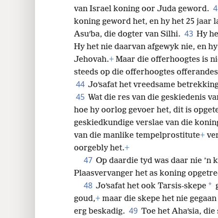
van Israel koning oor Juda geword.
koning geword het, en hy het 25 jaar 
43
Asuʹba, die dogter van Silhi.
Hy he
Hy het nie daarvan afgewyk nie, en hy 
Jehovah.
+
Maar die offerhoogtes is ni
steeds op die offerhoogtes offerandes
44
Joʹsafat het vreedsame betrekking
45
Wat die res van die geskiedenis va
hoe hy oorlog gevoer het, dit is opget
geskiedkundige verslae van die konin
van die manlike tempelprostitute
+
ver
oorgebly het.
+
47
Op daardie tyd was daar nie ’n 
Plaasvervanger het as koning opgetre
48
*
Joʹsafat het ook Tarsis-skepe
g
goud,
+
maar die skepe het nie gegaan n
49
erg beskadig.
Toe het Ahaʹsia, die