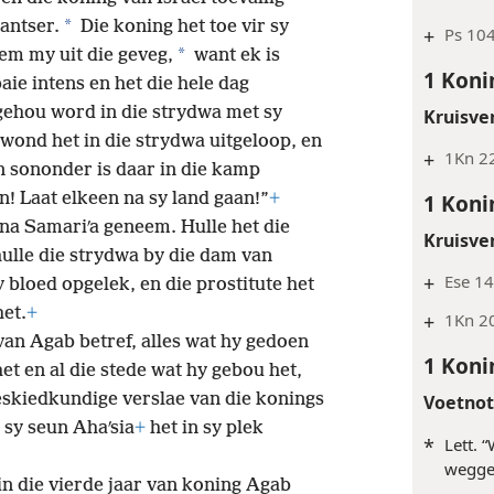
*
antser.
Die koning het toe vir sy
+
Ps 104
*
em my uit die geveg,
want ek is
1 Koni
aie intens en het die hele dag
gehou word in die strydwa met sy
Kruisve
e wond het in die strydwa uitgeloop, en
+
1Kn 2
 sononder is daar in die kamp
n! Laat elkeen na sy land gaan!”
+
1 Koni
s na Samariʹa geneem. Hulle het die
Kruisve
ulle die strydwa by die dam van
+
Ese 14
 bloed opgelek, en die prostitute het
et.
+
+
1Kn 2
van Agab betref, alles wat hy gedoen
1 Koni
t en al die stede wat hy gebou het,
geskiedkundige verslae van die konings
Voetno
 sy seun Ahaʹsia
+
het in sy plek
*
Lett. 
wegge
in die vierde jaar van koning Agab