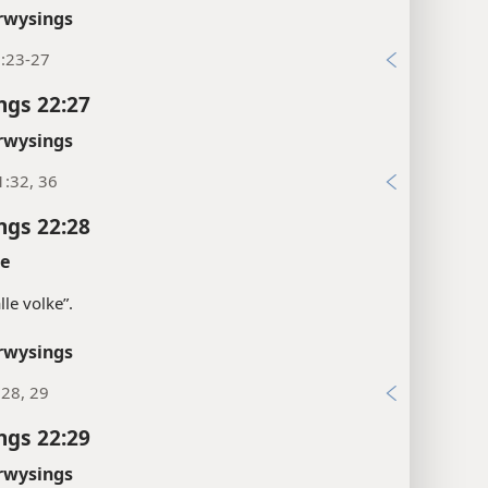
rwysings
8:23-27
ngs 22:27
rwysings
1:32, 36
ngs 22:28
te
alle volke”.
rwysings
:28, 29
ngs 22:29
rwysings