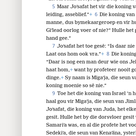
5
Maar Joʹsafat het vir die koning 
32
6
leiding, asseblief.”
+
Die koning van 
manne, dus bymekaargeroep en vir hul
40
Giʹlead oorlog voer of nie?” Hulle het
hand gee.”
48
7
Joʹsafat het toe gesê: “Is daar ni
8
Laat ons hom ook vra.”
+
Die koning
“Daar is nog een man deur wie ons Jeh
haat hom,
+
want hy profeteer nooit go
dinge.
+
Sy naam is Migaʹja, die seun v
koning moenie so sê nie.”
9
Toe het die koning van Israel ’n
haal gou vir Migaʹja, die seun van Jiml
Joʹsafat, die koning van Juda, het elk
gesit. Hulle het by die dorsvloer gesit
Samariʹa was, en al die profete het vo
Sedekiʹa, die seun van Kenaʹäna, yste