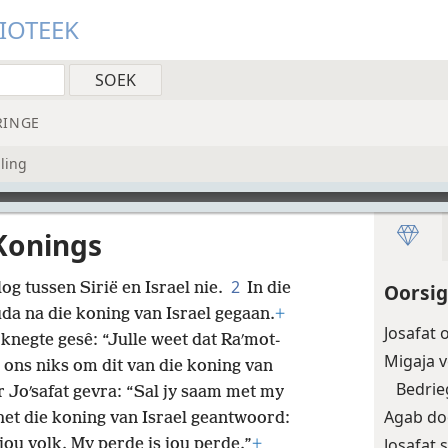
LIOTEEK
RINGE
ling
Konings
2
og tussen Sirië en Israel nie.
In die
Oorsig
da na die koning van Israel gegaan.
+
Josafat
 knegte gesê: “Julle weet dat Raʹmot-
Migaja 
ons niks om dit van die koning van
Bedrie
r Joʹsafat gevra: “Sal jy saam met my
Agab do
 het die koning van Israel geantwoord:
Josafat 
jou volk. My perde is jou perde.”
+