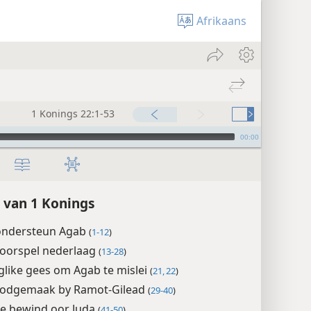
Afrikaans
1 Konings 22:1-53
00:00
 van 1 Konings
 ondersteun Agab
(
1-12
)
voorspel nederlaag
(
13-28
)
glike gees om Agab te mislei
(
21, 22
)
odgemaak by Ramot-Gilead
(
29-40
)
se bewind oor Juda
(
41-50
)