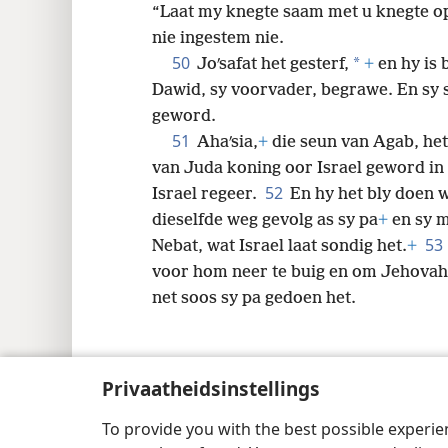
“Laat my knegte saam met
u knegte o
nie ingestem nie.
50
*
Joʹsafat het gesterf,
+
en hy is 
Dawid, sy voorvader, begrawe. En sy
geword.
51
Ahaʹsia,
+
die seun van Agab, het 
van Juda koning oor Israel geword in 
52
Israel regeer.
En hy het bly doen w
dieselfde weg gevolg as sy pa
+
en sy 
53
Nebat, wat Israel laat sondig het.
+
voor hom neer te buig en om Jehovah, 
net soos sy pa gedoen het.
Privaatheidsinstellings
Copyright
© 2026 Watch Tower Bible and Tract
To provide you with the best possible experi