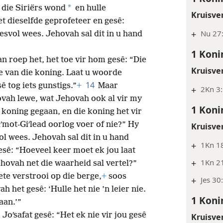
*
 die Siriërs wond
en hulle
Kruisve
et dieselfde geprofeteer en gesê:
+
Nu 27:
esvol wees. Jehovah sal dit in u hand
1 Koni
n roep het, het toe vir hom gesê: “Die
Kruisve
te van die koning. Laat u woorde
14
ê tog iets gunstigs.”
+
Maar
+
2Kn 3:
ovah lewe, wat Jehovah ook al vir my
1 Koni
 koning gegaan, en die koning het vir
ʹmot-Giʹlead oorlog voer of nie?” Hy
Kruisve
ol wees. Jehovah sal dit in u hand
+
1Kn 1
esê: “Hoeveel keer moet ek jou laat
+
1Kn 21
ehovah net die waarheid sal vertel?”
iete verstrooi op die berge,
+
soos
+
Jes 30:
h het gesê: ‘Hulle het nie ’n leier nie.
1 Koni
aan.’”
 Joʹsafat gesê: “Het ek nie vir jou gesê
Kruisve