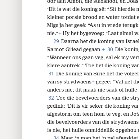
oor aan Amon, die stadshoof, en Joas,
‘Dít is wat die koning sê: “Sit hierdie
kleiner porsie brood en water totdat 
Migaʹja het gesê: “As u in vrede teru
nie.”
+
Hy het bygevoeg: “Laat almal wa
29
Daarna het die koning van Israel
30
Raʹmot-Giʹlead gegaan.
+
Die koning
“Wanneer ons gaan veg, sal ek my ve
klere aantrek.” Toe het die koning v
31
Die koning van Sirië het die volg
van sy strydwaens
+
gegee: “Val net di
anders nie, dit maak nie saak of hulle 
32
Toe die bevelvoerders van die stry
gedink: ‘Dit is vir seker die koning v
afgestorm om teen hom te veg, en Joʹ
die bevelvoerders van die strydwaens s
is nie, het hulle onmiddellik opgehou
34
Maar ’n man het ’n pyl afgeskiet 