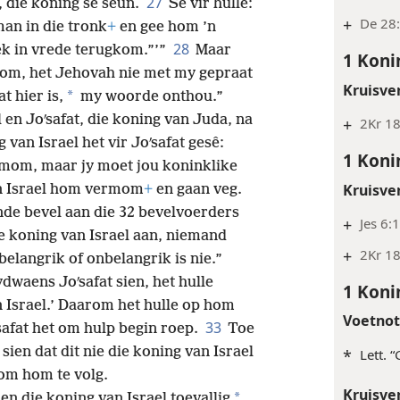
27
 die koning se seun.
Sê vir hulle:
+
De 28:
 man in die tronk
+
en gee hom ’n
28
ek in vrede terugkom.”’”
Maar
1 Koni
gkom, het Jehovah nie met my gepraat
Kruisve
*
t hier is,
my woorde onthou.”
 en Joʹsafat, die koning van Juda, na
+
2Kr 1
 van Israel het vir Joʹsafat gesê:
1 Koni
rmom, maar jy moet jou koninklike
Kruisve
an Israel hom vermom
+
en gaan veg.
ende bevel aan die 32 bevelvoerders
+
Jes 6:
e koning van Israel aan,
niemand
+
2Kr 18
belangrik of onbelangrik is nie.”
dwaens Joʹsafat sien, het hulle
1 Koni
an Israel.’ Daarom het hulle op hom
Voetno
33
safat het om hulp begin roep.
Toe
ien dat dit nie die koning van Israel
*
Lett. “
 om hom te volg.
Kruisve
*
en die koning van Israel toevallig