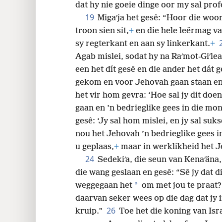
dat hy nie goeie dinge oor my sal prof
19
Migaʹja het gesê: “Hoor die woo
troon sien sit,
+
en die hele leërmag va
sy regterkant en aan sy linkerkant.
+
Agab mislei, sodat hy na Raʹmot-Giʹlea
een het dít gesê en die ander het dát 
gekom en voor Jehovah gaan staan en 
het vir hom gevra: ‘Hoe sal jy dit doe
gaan en ’n bedrieglike gees in die mon
gesê: ‘Jy sal hom mislei, en jy sal suk
nou het Jehovah ’n bedrieglike gees i
u geplaas,
+
maar in werklikheid het J
24
Sedekiʹa, die seun van Kenaʹäna
die wang geslaan en gesê: “Sê jy dat 
*
weggegaan het
om met jou te praat?
daarvan seker wees op die dag dat jy
26
kruip.”
Toe het die koning van Isr