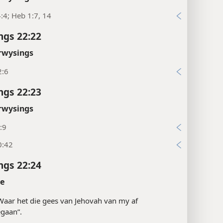
:4; Heb 1:7, 14
ngs 22:22
rwysings
2:6
ngs 22:23
rwysings
:9
0:42
ngs 22:24
te
“Waar het die gees van Jehovah van my af
gaan”.