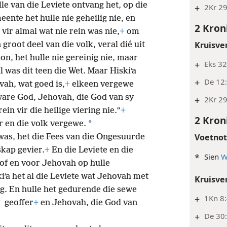
lle van die Leviete ontvang het, op die
+
2Kr 29
eente het hulle nie geheilig nie, en
2 Kron
 vir almal wat nie rein was nie,
+
om
Kruisve
 groot deel van die volk, veral dié uit
on, het hulle nie gereinig nie, maar
+
Eks 32
l was dit teen die Wet. Maar Hiskiʹa
+
De 12:
vah, wat goed is,
+
elkeen vergewe
ware God, Jehovah, die God van sy
+
2Kr 2
ein vir die heilige viering nie.”
+
2 Kron
*
r en die volk vergewe.
Voetno
 was, het die Fees van die Ongesuurde
kap gevier.
+
En die Leviete en die
*
Sien
W
oof en voor Jehovah op hulle
iʹa het al die Leviete wat Jehovah met
Kruisve
g. En hulle het gedurende die sewe
+
1Kn 8:
*
geoffer
+
en Jehovah, die God van
+
De 30