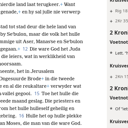
Kruisve
hierdie land laat terugkeer.
+
Want
+
Rig 18
 genade,
+
en hy sal julle nie verwerp
+
2Kr 3
tad tot stad deur die hele land van
2 Kron
 by Seʹbulon, maar die volk het hulle
Voetno
mmige uit Aser, Manasʹse en Seʹbulon
12
 gegaan.
+
Die ware God het Juda
*
Lett. 
die leiers, wat in werklikheid van
ehoorsaam.
Kruisve
emeente, het in Jerusalem
+
2Kn 15
 Ongesuurde Brode
+
in die tweede
e en al die reukaltare
+
verwyder wat
2 Kron
15
n-vallei gegooi.
Toe het hulle die
Voetno
weede maand geslag. Die priesters en
*
Of “ie
om het hulle hulleself geheilig en
16
gebring.
Hulle het op hulle plekke
Kruisve
van Moses, die man van die ware God.