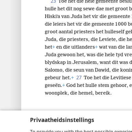
23
Toe het die hele gemeente beslu
hulle het dit nog sewe dae met groot 
Hiskiʹa van Juda het vir die gemeente 
die leiers het vir die gemeente 1 000 
groot aantal priesters het hulleself geh
Juda, die priesters, die Leviete, die
het
+
en die uitlanders
+
wat van die la
Juda gewoon het, was die hele tyd vr
blydskap in Jerusalem, want dit was d
Salomo, die seun van Dawid, die konin
27
gebeur het.
+
Toe het die Levitiese
geseën.
+
God het hulle stem gehoor, en
woonplek, die hemel, bereik.
Privaatheidsinstellings
Copyright
© 2026 Watch Tower Bible and Tract
To provide you with the best possible experi