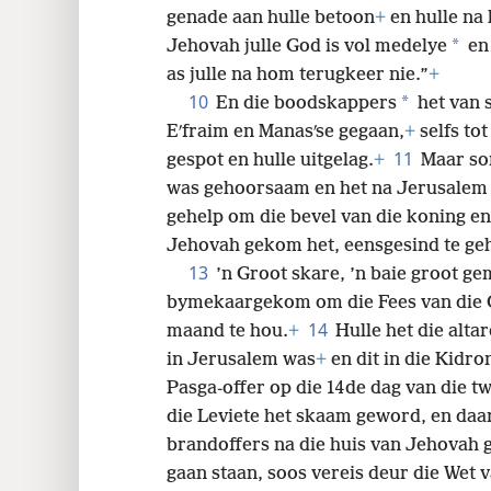
genade aan hulle betoon
+
en hulle na 
*
Jehovah julle God is vol medelye
en
as julle na hom terugkeer nie.”
+
10
*
En die boodskappers
het van s
Eʹfraim en Manasʹse gegaan,
+
selfs tot
11
gespot en hulle uitgelag.
+
Maar so
was gehoorsaam en het na Jerusalem
gehelp om die bevel van die koning en 
Jehovah gekom het, eensgesind te g
13
’n Groot skare, ’n baie groot g
bymekaargekom om die Fees van die
14
maand te hou.
+
Hulle het die altar
in Jerusalem was
+
en dit in die Kidro
Pasga-offer op die 14de dag van die t
die Leviete het skaam geword, en daar
brandoffers na die huis van Jehovah 
gaan staan, soos vereis deur die Wet 