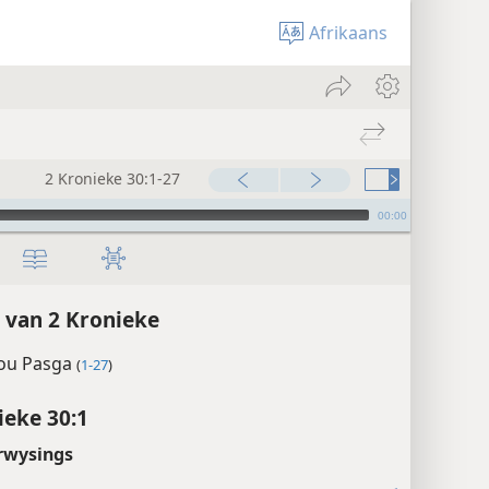
Afrikaans
2 Kronieke 30:1-27
00:00
 van 2 Kronieke
hou Pasga
(
1-27
)
ieke 30:1
rwysings