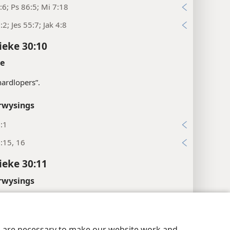
:6; Ps 86:5; Mi 7:18
:2; Jes 55:7; Jak 4:8
ieke 30:10
te
“hardlopers”.
rwysings
:1
:15, 16
ieke 30:11
rwysings
:14, 16
aatheidsinstellings
Meld aan
JW.ORG
ieke 30:13
es are necessary to make our website work and