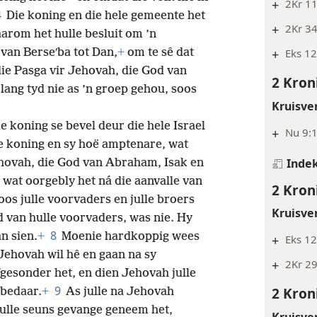
+
2Kr 11
4
Die koning en die hele gemeente het
+
2Kr 34
arom het hulle besluit om ’n
+
Eks 12
 van Berseʹba tot Dan,
+
om te sê dat
ie Pasga vir Jehovah, die God van
2 Kron
n lang tyd nie as ’n groep gehou, soos
Kruisve
e koning se bevel deur die hele Israel
+
Nu 9:1
e koning en sy hoë amptenare, wat
Inde
Jehovah, die God van Abraham, Isak en
e wat oorgebly het ná die aanvalle van
2 Kron
os julle voorvaders en julle broers
Kruisve
 van hulle voorvaders, was nie. Hy
8
n sien.
+
Moenie hardkoppig wees
+
Eks 12
ehovah wil hê en gaan na sy
+
2Kr 2
fgesonder het, en dien Jehovah julle
9
2 Kron
 bedaar.
+
As julle na Jehovah
 julle seuns gevange geneem het,