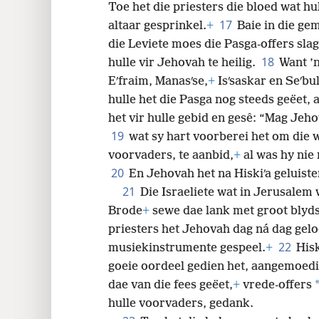
Toe het die priesters die bloed wat hu
17
altaar gesprinkel.
+
Baie in die gem
die Leviete moes die Pasga-offers slag
18
hulle vir Jehovah te heilig.
Want ’n
Eʹfraim, Manasʹse,
+
Isʹsaskar en Seʹbul
hulle het die Pasga nog steeds geëet, a
het vir hulle gebid en gesê: “Mag Jeho
19
wat sy hart voorberei het om die 
voorvaders, te aanbid,
+
al was hy nie r
20
En Jehovah het na Hiskiʹa geluiste
21
Die Israeliete wat in Jerusalem
Brode
+
sewe dae lank met groot blyds
priesters het Jehovah dag ná dag gel
22
musiekinstrumente gespeel.
+
Hisk
goeie oordeel gedien het, aangemoedi
dae van die fees geëet,
+
vrede-offers
hulle voorvaders, gedank.