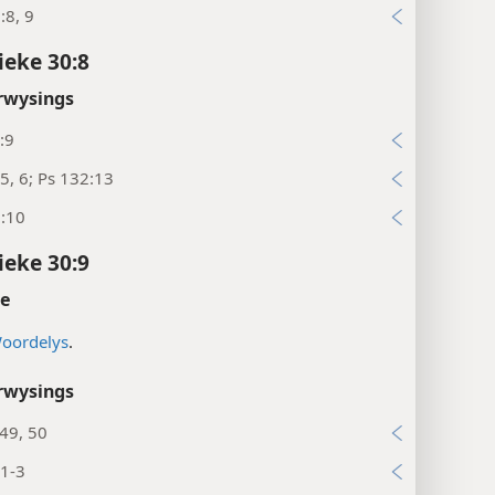
:8, 9
ieke 30:8
rwysings
:9
5, 6; Ps 132:13
9:10
ieke 30:9
te
oordelys
.
rwysings
49, 50
:1-3