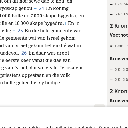
it om dit nog sewe dae te hou, en
+
Eks 34
24
blydskap gehou.
+
En koning
+
2Kr 15
1 000 bulle en 7 000 skape bygedra, en
bulle en 10 000 skape bygedra.
+
En ’n
2 Kron
25
eilig.
+
En die hele gemeente van
Voetno
 hele gemeente wat van Israel gekom
*
Lett. 
nd van Israel gekom het en dié wat in
26
eugdevol.
En daar was groot
Kruisve
ie eerste keer vanaf die dae van
g van Israel, dat so iets in Jerusalem
+
2Kr 30
 priesters opgestaan en die volk
+
2Kr 36
 hulle gebed het sy heilige
2 Kron
Kruisve
+
2Kr 11
 Society of Pennsylvania
Gebruiksvoorwaardes
Privaatheidsbeleid
Priv
2 Kron
ence, we use cookies and similar technologies. Some cooki