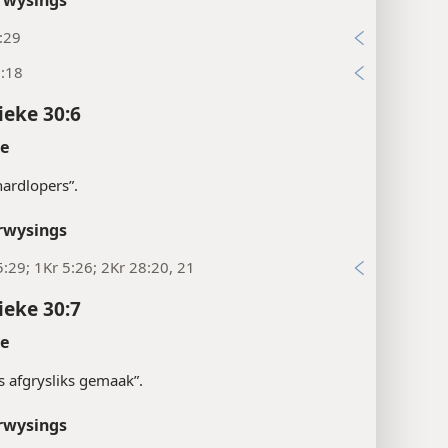
rwysings
:29
5:18
ieke 30:6
te
“hardlopers”.
rwysings
:29; 1Kr 5:26; 2Kr 28:20, 21
ieke 30:7
te
ts afgrysliks gemaak”.
rwysings