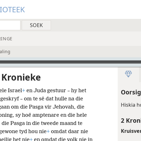
LIOTEEK
RINGE
aling
 Kronieke
ele Israel
+
en Juda gestuur – hy het
Oorsig
geskryf – om te sê dat hulle na die
Hiskia 
aan om die Pasga vir Jehovah, die
oning, sy hoë amptenare en die hele
2 Kron
 die Pasga in die tweede maand te
Kruisve
 gewone tyd hou nie
+
omdat daar nie
eilig het nie
+
en omdat die volk nie in