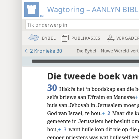
Wagtoring – AANLYN BIB
BYBEL
PUBLIKASIES
VERGADE
2 Kronieke 30
Die Bybel – Nuwe Wêreld-vert
Audio Player
Die tweede boek van
30
Hiskiʹa het ’n boodskap aan die h
selfs briewe aan Eʹfraim en Manasʹse
+
8
huis van Jehovah in Jerusalem moet g
2
God van Israel, te hou.
+
Maar die k
16
gemeente in Jerusalem het besluit om
3
hou,
+
want hulle kon dit nie op die
24
genoeg priesters was wat hulleself geh