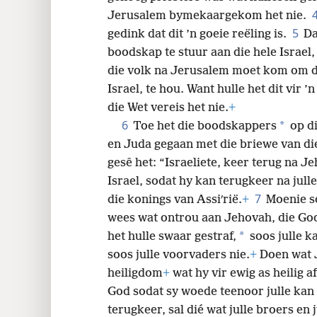
Jerusalem bymekaargekom het nie.
5
gedink dat dit ’n goeie reëling is.
Da
boodskap te stuur aan die hele Israel,
die volk na Jerusalem moet kom om d
Israel, te hou. Want hulle het dit vir ’
die Wet vereis het nie.
+
6
*
Toe het die boodskappers
op di
en Juda gegaan met die briewe van di
gesê het: “Israeliete, keer terug na 
Israel, sodat hy kan terugkeer na jull
7
die konings van Assiʹrië.
+
Moenie so
wees wat ontrou aan Jehovah, die God
*
het hulle swaar gestraf,
soos julle ka
soos julle voorvaders nie.
+
Doen wat J
heiligdom
+
wat hy vir ewig as heilig a
God sodat sy woede teenoor julle kan
terugkeer, sal dié wat julle broers en