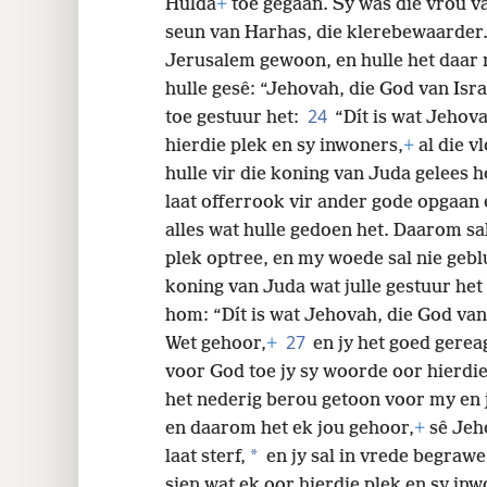
Hulda
+
toe gegaan. Sy was die vrou v
seun van Harhas, die klerebewaarder. 
Jerusalem gewoon, en hulle het daar 
hulle gesê: “Jehovah, die God van Israe
24
toe gestuur het:
“Dít is wat Jehov
hierdie plek en sy inwoners,
+
al die v
hulle vir die koning van Juda gelees h
laat offerrook vir ander gode opgaan 
alles wat hulle gedoen het. Daarom sa
plek optree, en my woede sal nie gebl
koning van Juda wat julle gestuur het
hom: “Dít is wat Jehovah, die God van 
27
Wet gehoor,
+
en jy het goed gerea
voor God toe jy sy woorde oor hierdie
het nederig berou getoon voor my en 
en daarom het ek jou gehoor,
+
sê Jeh
*
laat sterf,
en jy sal in vrede begrawe
sien wat ek oor hierdie plek en sy inwo