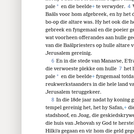
4
*
pale
en die beelde
+
te verwyder.
32
Baäls voor hom afgebreek, en hy het
bo-op die altare was. Hy het ook die h
gebreek en fyngemaal
en die poeier g
wat voorheen offerandes aan hulle geo
van die Baälpriesters op hulle altare 
Jerusalem gereinig.
6
En in die stede van Manasʹse, Eʹfr
7
die verwoeste plekke om hulle
het 
*
pale
en die beelde
+
fyngemaal totdat 
reukwerkstaanders in die hele land va
Jerusalem teruggekeer.
8
In die 18de jaar nadat hy koning 
tempel gereinig het, het hy Safan,
+
die
stadshoof, en Joag, die geskiedskrywe
die huis van Jehovah sy God te herste
Hilkiʹa gegaan en vir hom die geld geg