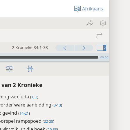
Afrikaans
2 Kronieke 34:1-33
00:00
 van 2 Kronieke
oning van Juda
(
1, 2
)
evorder ware aanbidding
(
3-13
)
 gevind
(
14-21
)
oorspel rampspoed
(
22-28
)
s vir volk uit die boek
(
29-33
)