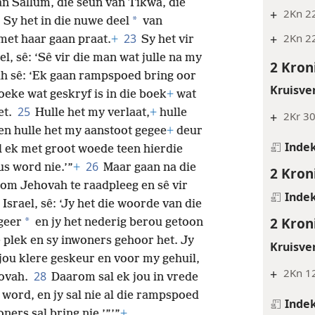
an Sallum, die seun van Tikwa, die
+
2Kn 2
*
Sy het in die nuwe deel
van
+
2Kn 2
23
met haar gaan praat.
+
Sy het vir
l, sê: ‘Sê vir die man wat julle na my
2 Kron
ah sê: ‘Ek gaan rampspoed bring oor
Kruisve
loeke wat geskryf is in die boek
+
wat
25
et.
Hulle het my verlaat,
+
hulle
+
2Kr 30
en hulle het my aanstoot gegee
+
deur
Inde
l ek met groot woede teen hierdie
26
us word nie.’”
+
Maar gaan na die
2 Kron
 om Jehovah te raadpleeg en sê vir
Inde
Israel, sê: ‘Jy het die woorde van die
2 Kron
*
geer
en jy het nederig berou getoon
 plek en sy inwoners gehoor het. Jy
Kruisve
jou klere geskeur en voor my gehuil,
+
2Kn 12
28
ovah.
Daarom sal ek jou in vrede
 word, en jy sal nie al die rampspoed
Inde
ners sal bring nie.’”’”
+