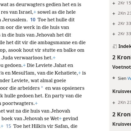
+
2Kr 15
 wat as deurwagters gedien het en is
res van Israel,
+
sowel as die hele
+
2Kn 23
10
n Jerusalem.
Toe het hulle dit
+
2Kr 3
om oor die werk in die huis van
+
2Kr 33
 in die huis van Jehovah het dit
le het dit vir die ambagsmanne en die
Inde
op, asook hout vir stutte en balke om
2 Kron
an Juda verwaarloos het.
+
ou gedoen.
+
Die Leviete Jahat en
Voetno
ʹa en Mesulʹlam, van die Kehatiete,
+
is
*
Sien
W
ander Leviete, wat almal goeie
*
 oor die arbeiders
en was opsieners
Kruisve
k hulle gedoen het. En party van die
+
2Kn 2
n poortwagters.
+
het wat na die huis van Jehovah
2 Kron
ie boek van Jehovah se Wet
+
gevind
Kruisve
15
.
+
Toe het Hilkiʹa vir Safan, die