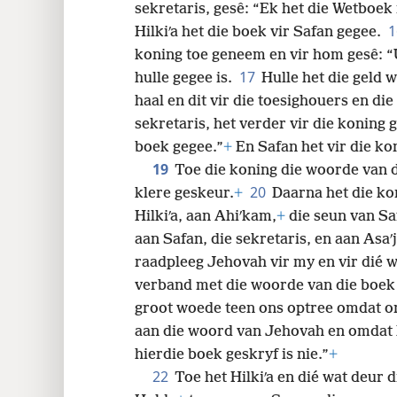
sekretaris, gesê: “Ek het die Wetboek
Hilkiʹa het die boek vir Safan gegee.
koning toe geneem en vir hom gesê: “U
17
hulle gegee is.
Hulle het die geld 
haal en dit vir die toesighouers en di
sekretaris, het verder vir die koning g
boek gegee.”
+
En Safan het vir die kon
19
Toe die koning die woorde van d
20
klere geskeur.
+
Daarna het die ko
Hilkiʹa, aan Ahiʹkam,
+
die seun van Sa
aan Safan, die sekretaris, en aan Asaʹ
raadpleeg Jehovah vir my en vir dié wa
verband met die woorde van die boek 
groot woede teen ons optree omdat 
aan die woord van Jehovah en omdat hu
hierdie boek geskryf is nie.”
+
22
Toe het Hilkiʹa en dié wat deur d