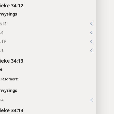
ieke 34:12
rwysings
2:15
:6
0:19
:1
ieke 34:13
te
e lasdraers”.
rwysings
14
ieke 34:14