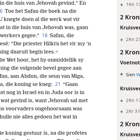
 in die huis van Jehovah gevind.” En
+
1Kn 13
16
Toe het Safan die boek na die
2 Kron
 knegte doen al die werk wat vir
Kruisve
wat in die huis van Jehovah was, gaan
18
e werkers gegee.”
Safan, die
+
2Kn 23
esê: “Die priester Hilkiʹa het vir my ’n
2 Kron
ing daaruit begin lees.
+
ie Wet hoor, het hy onmiddellik sy
Voetno
ning die volgende bevel gegee aan
*
Sien
W
fan, aan Abdon, die seun van Miga,
21
ja, die koning se kneg:
“Gaan
Kruisve
t nog in Israel en in Juda oor is in
+
2Kn 1
wat gevind is, want Jehovah sal met
ons voorvaders ongehoorsaam was
+
2Kr 31
lle nie alles gedoen het wat in
2 Kron
ie koning gestuur is, na die profetes
Kruisve