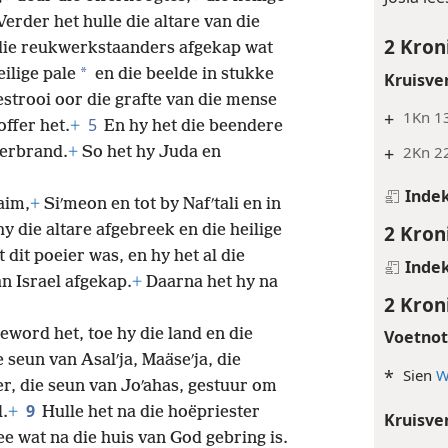
Verder het hulle die altare van die
2 Kron
 die reukwerkstaanders afgekap wat
*
eilige pale
en die beelde in stukke
Kruisve
estrooi oor die grafte van die mense
+
1Kn 13
5
ffer het.
+
En hy het die beendere
+
2Kn 22
verbrand.
+
So het hy Juda en
Inde
aim,
+
Siʹmeon en tot by Nafʹtali en in
2 Kron
hy die altare afgebreek en die heilige
dit poeier was, en hy het al die
Inde
n Israel afgekap.
+
Daarna het hy na
2 Kron
geword het, toe hy die land en die
Voetno
 seun van Asalʹja, Maäseʹja, die
*
Sien
W
r, die seun van Joʹahas, gestuur om
9
l.
+
Hulle het na die hoëpriester
Kruisve
ee wat na die huis van God gebring is.