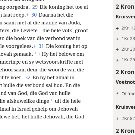
2 Kron
29
ing oorgedra.
Die koning het toe al
30
 laat roep.
+
Daarna het die
Kruisve
n saam met al die manne van Juda,
+
2Kn 1
ers, die Leviete – die hele volk, groot
+
1Kr 23
van die boek van die verbond wat in
31
lle voorgelees.
+
Die koning het op
+
2Kr 2
*
ehovah gemaak.
+
Hy het belowe om
+
1Kr 25
inneringe en sy wetsvoorskrifte met
ehoorsaam deur die woorde van die
2 Kron
32
it te voer.
En hy het almal in
Voetno
 hulle die verbond sal hou. En die
*
Of “di
nd van God, die God van hulle
*
 die afskuwelike dinge
uit die hele
Kruisve
almal in Israel gehelp om Jehovah
lewe het, het hulle Jehovah, die God
+
2Kr 8:
2 Kron