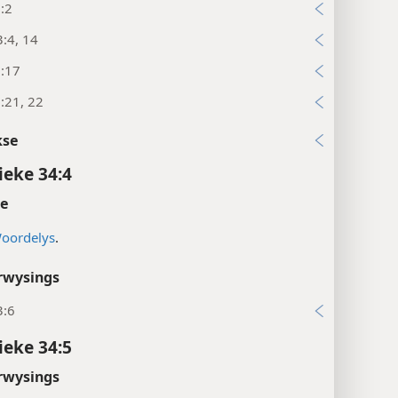
:2
:4, 14
3:17
:21, 22
kse
ieke 34:4
te
oordelys
.
rwysings
3:6
ieke 34:5
rwysings