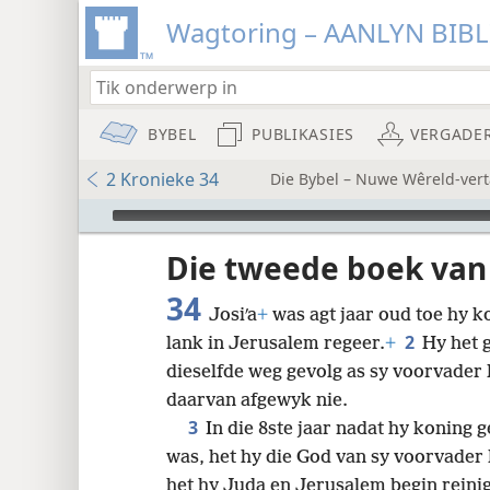
Wagtoring – AANLYN BIB
BYBEL
PUBLIKASIES
VERGADE
2 Kronieke 34
Die Bybel – Nuwe Wêreld-vert
Audio Player
Die tweede boek van
34
Josiʹa
+
was agt jaar oud toe hy ko
2
lank in Jerusalem regeer.
+
Hy het 
8
dieselfde weg gevolg as sy voorvader D
daarvan afgewyk nie.
16
3
In die 8ste jaar nadat hy koning 
was, het hy die God van sy voorvader
24
het hy Juda en Jerusalem begin reini