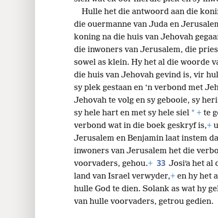
Hulle het die antwoord aan die kon
die ouermanne van Juda en Jerusalem
koning na die huis van Jehovah gegaa
die inwoners van Jerusalem, die priest
sowel as klein. Hy het al die woorde 
die huis van Jehovah gevind is, vir hu
sy plek gestaan en ’n verbond met J
Jehovah te volg en sy gebooie, sy her
*
sy hele hart en met sy hele siel
+
te g
verbond wat in die boek geskryf is,
+
u
Jerusalem en Benjamin laat instem dat
inwoners van Jerusalem het die verbo
33
voorvaders, gehou.
+
Josiʹa het al
land van Israel verwyder,
+
en hy het 
hulle God te dien. Solank as wat hy ge
van hulle voorvaders, getrou gedien.