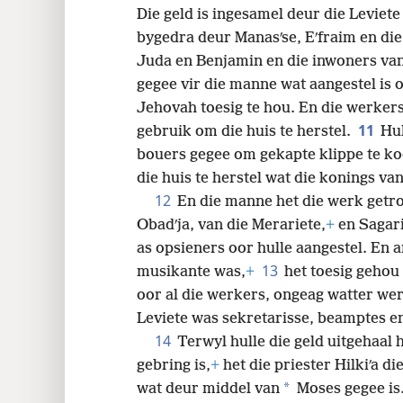
Die geld is ingesamel deur die Leviete
bygedra deur Manasʹse, Eʹfraim en die 
Juda en Benjamin en die inwoners va
gegee vir die manne wat aangestel is 
Jehovah toesig te hou. En die werkers
11
gebruik om die huis te herstel.
Hul
bouers gegee om gekapte klippe te ko
die huis te herstel wat die konings v
12
En die manne het die werk getr
Obadʹja, van die Merariete,
+
en Sagari
as opsieners oor hulle aangestel. En 
13
musikante was,
+
het toesig gehou
oor al die werkers, ongeag watter wer
Leviete was sekretarisse, beamptes e
14
Terwyl hulle die geld uitgehaal 
gebring is,
+
het die priester Hilkiʹa d
*
wat deur middel van
Moses gegee is