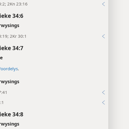
:2; 2Kn 23:16
ieke 34:6
rwysings
:19; 2Kr 30:1
ieke 34:7
te
oordelys
.
rwysings
7:41
:1
ieke 34:8
rwysings