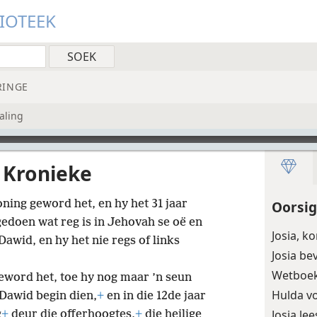
LIOTEEK
RINGE
aling
 Kronieke
ning geword het, en hy het 31 jaar
Oorsig
gedoen wat reg is in Jehovah se oë en
Josia, k
awid, en hy het nie regs of links
Josia b
Wetboek
geword het, toe hy nog maar ’n seun
Hulda v
 Dawid begin dien,
+
en in die 12de jaar
Josia lee
g
+
deur die offerhoogtes,
+
die heilige