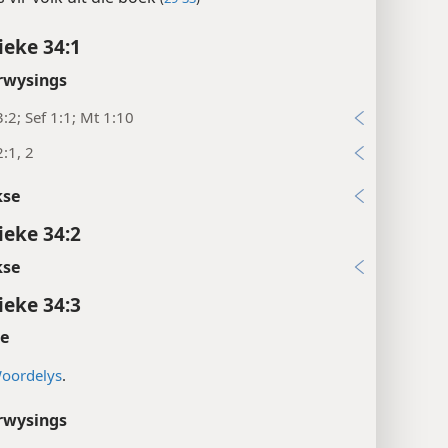
ieke 34:1
rwysings
:2; Sef 1:1; Mt 1:10
:1, 2
kse
ieke 34:2
kse
ieke 34:3
te
oordelys
.
rwysings