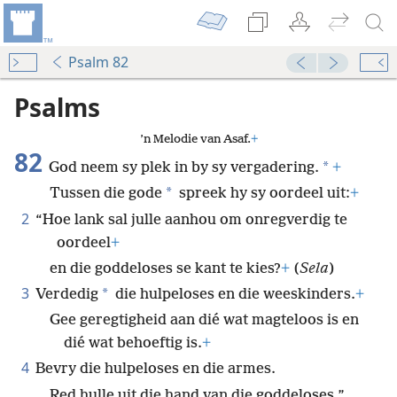
Psalm 82
Psalms
’n Melodie van Asaf.
+
82
*
God neem sy plek in by sy vergadering.
+
*
Tussen die gode
spreek hy sy oordeel uit:
+
2
“Hoe lank sal julle aanhou om onregverdig te
oordeel
+
en die goddeloses se kant te kies?
+
(
Sela
)
3
*
Verdedig
die hulpeloses en die weeskinders.
+
Gee geregtigheid aan dié wat magteloos is en
dié wat behoeftig is.
+
4
Bevry die hulpeloses en die armes.
Red hulle uit die hand van die goddeloses.”