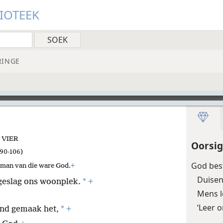
LIOTEEK
RINGE
 VIER
Oorsig
90-106)
God best
 man van die ware God.
+
Duisen
*
 geslag ons woonplek.
+
Mens l
‘Leer 
*
and gemaak het,
+