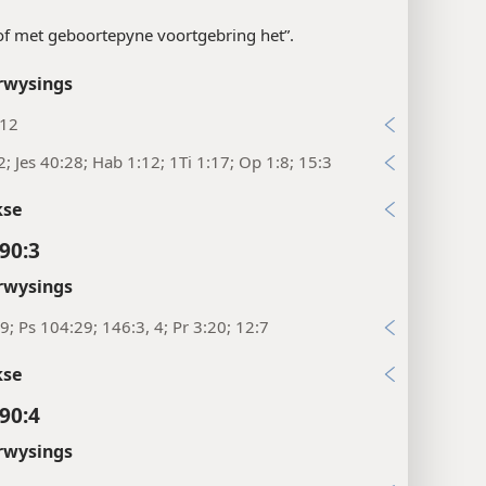
of met geboortepyne voortgebring het”.
rwysings
:12
2; Jes 40:28; Hab 1:12; 1Ti 1:17; Op 1:8; 15:3
kse
90:3
rwysings
9; Ps 104:29; 146:3, 4; Pr 3:20; 12:7
kse
90:4
rwysings