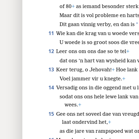
of 80
+
as iemand besonder sterk 
Maar dit is vol probleme en hart
*
Dit gaan vinnig verby, en dan is
11
Wie kan die krag van u woede ver
U woede is so groot soos die vre
12
Leer ons om ons dae so te tel
+
dat ons ’n hart van wysheid kan 
13
Keer terug, o Jehovah!
+
Hoe lank 
Voel jammer vir u knegte.
+
14
Versadig ons in die oggend met u lo
sodat ons ons hele lewe lank van
wees.
+
15
Gee ons net soveel dae van vreugd
laat ondervind het,
+
as die jare van rampspoed wat o