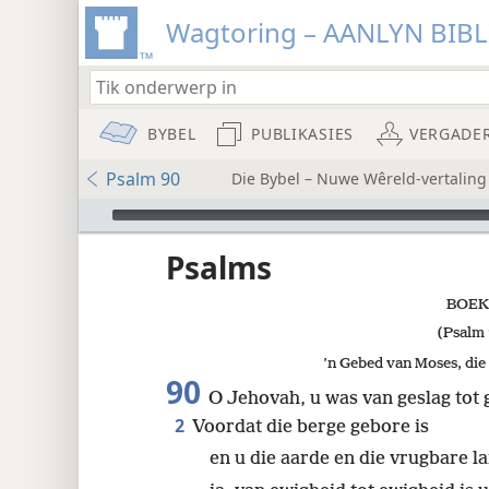
Wagtoring – AANLYN BIB
BYBEL
PUBLIKASIES
VERGADE
Psalm 90
Die Bybel – Nuwe Wêreld-vertaling
Audio Player
Psalms
BOEK
(Psalm 
8
’n Gebed van Moses, die
90
O Jehovah, u was van geslag tot
16
2
Voordat die berge gebore is
en u die aarde en die vrugbare l