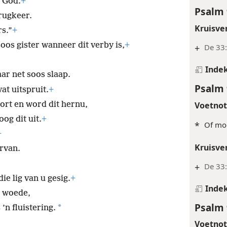
u God.
+
Psalm 
erugkeer.
Kruisve
s.”
+
soos gister wanneer dit verby is,
+
+
De 33
Inde
ar net soos slaap.
Psalm 
at uitspruit.
+
Voetno
oort en word dit hernu,
og dit uit.
+
*
Of moo
+
Kruisve
arvan.
+
De 33:
e lig van u gesig.
+
Inde
u woede,
Psalm 
*
’n fluistering.
Voetno