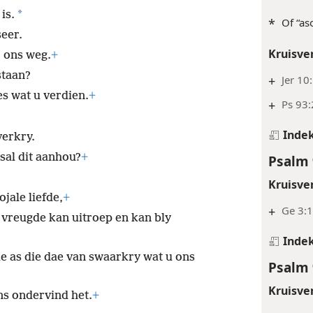
*
is.
*
Of “as
seer.
Kruisve
ons weg.
+
staan?
+
Jer 10
es wat u verdien.
+
+
Ps 93:
Inde
verkry.
sal dit aanhou?
+
Psalm 
Kruisve
jale liefde,
+
+
Ge 3:1
 vreugde kan uitroep en kan bly
Inde
e as die dae van swaarkry wat u ons
Psalm 
Kruisve
ns ondervind het.
+