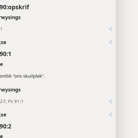
90:opskrif
rwysings
:1
kse
90:1
te
ntlik “ons skuilplek”.
rwysings
27; Ps 91:1
kse
90:2
te