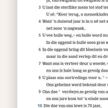
ja, van ewigheid tot ewigheid is 
3
U laat die sterflike mens tot stof t
U sê: “Keer terug, o mensekinder
4
Want ’n duisend jaar is in u oë net 
net soos ’n nagwaak.
5
U vee hulle weg,
+
en hulle word ma
In die oggend is hulle soos gras w
6
In die oggend bring dit bloeisels v
maar in die aand verlep dit en dro
7
Want ons is verteer deur u woede,
en ons is baie bang as gevolg da
8
*
U plaas ons oortredings voor u.
+
Ons geheime word bekend deur di
9
*
Ons dae
verdwyn as gevolg van 
en ons jare kom tot ’n einde soos 
10
Die dae van ons lewe is 70 jaar,