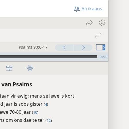
Afrikaans
Psalms 90:0-17
00:00
 van Psalms
aan vir ewig; mens se lewe is kort
d jaar is soos gister
(
4
)
ewe 70-80 jaar
(
10
)
ons om ons dae te tel’
(
12
)