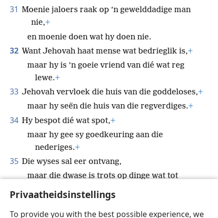
31
Moenie jaloers raak op ’n gewelddadige man
nie,
+
en moenie doen wat hy doen nie.
32
Want Jehovah haat mense wat bedrieglik is,
+
maar hy is ’n goeie vriend van dié wat reg
lewe.
+
33
Jehovah vervloek die huis van die goddeloses,
+
maar hy seën die huis van die regverdiges.
+
34
Hy bespot dié wat spot,
+
maar hy gee sy goedkeuring aan die
nederiges.
+
35
Die wyses sal eer ontvang,
maar die dwase is trots op dinge wat tot
skande lei.
+
Privaatheidsinstellings
To provide you with the best possible experience, we