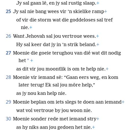
Jy sal gaan lê, en jy sal rustig slaap.
+
25
Jy sal nie bang wees vir ’n skielike ramp
+
of vir die storm wat die goddeloses sal tref
nie.
+
26
Want Jehovah sal jou vertroue wees.
+
Hy sal keer dat jy in ’n strik beland.
+
27
Moenie die goeie terughou van dié wat dit nodig
*
het
+
as dit vir jou moontlik is om te help nie.
+
28
Moenie vir iemand sê: “Gaan eers weg, en kom
later terug! Ek sal jou môre help,”
as jy nou kan help nie.
29
Moenie beplan om iets slegs te doen aan iemand
+
wat vol vertroue by jou woon nie.
30
Moenie sonder rede met iemand stry
+
as hy niks aan jou gedoen het nie.
+