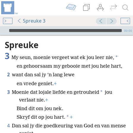
Spreuke 3
Audio Player
00:00
Spreuke
3
*
My seun, moenie vergeet wat ek jou leer nie,
en gehoorsaam my gebooie met jou hele hart,
2
want dan sal jy ’n lang lewe
en vrede geniet.
+
3
*
Moenie dat lojale liefde en getrouheid
jou
verlaat nie.
+
Bind dit om jou nek.
*
Skryf dit op jou hart.
+
4
Dan sal jy die goedkeuring van God en van mense