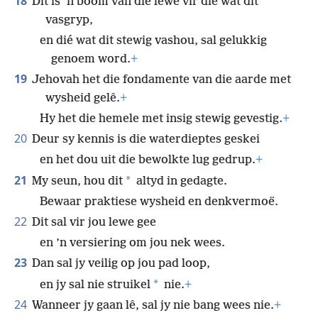
18
Dit is ’n boom van die lewe vir dié wat dit
vasgryp,
en dié wat dit stewig vashou, sal gelukkig
genoem word.
+
19
Jehovah het die fondamente van die aarde met
wysheid gelê.
+
Hy het die hemele met insig stewig gevestig.
+
20
Deur sy kennis is die waterdieptes geskei
en het dou uit die bewolkte lug gedrup.
+
21
*
My seun, hou dit
altyd in gedagte.
Bewaar praktiese wysheid en denkvermoë.
22
Dit sal vir jou lewe gee
en ’n versiering om jou nek wees.
23
Dan sal jy veilig op jou pad loop,
*
en jy sal nie struikel
nie.
+
24
Wanneer jy gaan lê, sal jy nie bang wees nie.
+