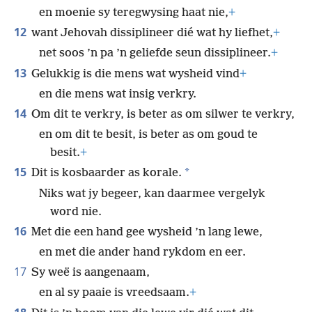
en moenie sy teregwysing haat nie,
+
12
want Jehovah dissiplineer dié wat hy liefhet,
+
net soos ’n pa ’n geliefde seun dissiplineer.
+
13
Gelukkig is die mens wat wysheid vind
+
en die mens wat insig verkry.
14
Om dit te verkry, is beter as om silwer te verkry,
en om dit te besit, is beter as om goud te
besit.
+
15
*
Dit is kosbaarder as korale.
Niks wat jy begeer, kan daarmee vergelyk
word nie.
16
Met die een hand gee wysheid ’n lang lewe,
en met die ander hand rykdom en eer.
17
Sy weë is aangenaam,
en al sy paaie is vreedsaam.
+