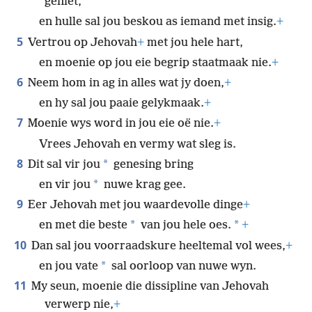
geniet,
en hulle sal jou beskou as iemand met insig.
+
5
Vertrou op Jehovah
+
met jou hele hart,
en moenie op jou eie begrip staatmaak nie.
+
6
Neem hom in ag in alles wat jy doen,
+
en hy sal jou paaie gelykmaak.
+
7
Moenie wys word in jou eie oë nie.
+
Vrees Jehovah en vermy wat sleg is.
8
*
Dit sal vir jou
genesing bring
*
en vir jou
nuwe krag gee.
9
Eer Jehovah met jou waardevolle dinge
+
*
*
en met die beste
van jou hele oes.
+
10
Dan sal jou voorraadskure heeltemal vol wees,
+
*
en jou vate
sal oorloop van nuwe wyn.
11
My seun, moenie die dissipline van Jehovah
verwerp nie,
+