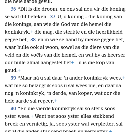
die hele aarde gevul.
36
“Dit is die droom, en ons sal nou vir die koning
37
sê wat dit beteken.
U, o koning – die koning van
die konings, aan wie die God van die hemel die
koninkryk,
+
die mag, die sterkte en die heerlikheid
38
gegee het,
en in wie se hand hy mense gegee het,
waar hulle ook al woon, sowel as die diere van die
veld en die voëls van die hemel, en wat hy as heerser
oor hulle almal aangestel het
+
– u is die kop van
goud.
+
39
“Maar ná u sal daar ’n ander koninkryk wees,
+
wat nie so belangrik soos u sal wees nie, en daarna
nog ’n koninkryk, ’n derde, van koper, wat oor die
hele aarde sal regeer.
+
40
“En die vierde koninkryk sal so sterk soos
yster wees.
+
Want net soos yster alles stukkend
breek en vernietig, ja, soos yster wat verpletter, sal
dit al die ander stukkend breek en verpletter.
+