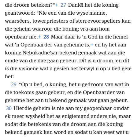
27
die droom beteken?”
+
Daniël het die koning
geantwoord: “Nie een van die wyse manne,
waarsêers, towerpriesters of sterrevoorspellers kan
die geheim waaroor die koning vra aan hom
28
openbaar nie.
+
Maar daar is ’n God in die hemel
wat ’n Openbaarder van
geheime is,
+
en hy het aan
koning Nebukadneʹsar bekend gemaak wat aan die
einde van die dae gaan gebeur. Dít is u droom, en dít
is die visioene wat u gesien het terwyl u op u bed gelê
het:
29
“Op u bed, o koning, het u gedroom van wat in
die toekoms gaan gebeur, en die Openbaarder van
geheime het aan u bekend gemaak wat gaan gebeur.
30
Hierdie geheim is nie aan my geopenbaar omdat
ek meer wysheid het as enigiemand anders nie, maar
sodat die betekenis van die droom aan die koning
bekend gemaak kan word en sodat u kan weet wat u