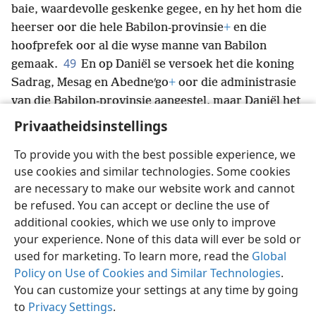
baie, waardevolle geskenke gegee, en hy het hom die
heerser oor die hele Babilon-provinsie
+
en die
hoofprefek oor al die wyse manne van Babilon
49
gemaak.
En op Daniël se versoek het die koning
Sadrag, Mesag en Abedneʹgo
+
oor die administrasie
van die Babilon-provinsie aangestel, maar Daniël het
in die koning se paleis gedien.
Privaatheidsinstellings
To provide you with the best possible experience, we
use cookies and similar technologies. Some cookies
are necessary to make our website work and cannot
Afrikaans
Deel
Voorkeure
be refused. You can accept or decline the use of
Copyright
© 2026 Watch Tower Bible and Tract Society of Pennsylvania
additional cookies, which we use only to improve
Gebruiksvoorwaardes
Privaatheidsbeleid
Privaatheidsinstellings
your experience. None of this data will ever be sold or
Meld aan
JW.ORG
used for marketing. To learn more, read the
Global
Policy on Use of Cookies and Similar Technologies
.
You can customize your settings at any time by going
to
Privacy Settings
.