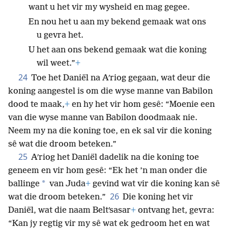
want u het vir my wysheid en mag gegee.
En nou het u aan my bekend gemaak wat ons
u gevra het.
U het aan ons bekend gemaak wat die koning
wil weet.”
+
24
Toe het Daniël na Aʹriog gegaan, wat deur die
koning aangestel is om die wyse manne van Babilon
dood te maak,
+
en hy het vir hom gesê: “Moenie een
van die wyse manne van Babilon doodmaak nie.
Neem my na die koning toe, en ek sal vir die koning
sê wat die droom beteken.”
25
Aʹriog het Daniël dadelik na die koning toe
geneem en vir hom gesê: “Ek het ’n man onder die
*
ballinge
van Juda
+
gevind wat vir die koning kan sê
26
wat die droom beteken.”
Die koning het vir
Daniël, wat die naam Beltʹsasar
+
ontvang het, gevra:
“Kan jy regtig vir my sê wat ek gedroom het en wat