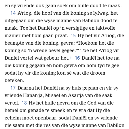
en sy vriende ook gaan soek om hulle dood te maak.
14
Aʹriog, die hoof van die koning se lyfwag, het
uitgegaan om die wyse manne van Babilon dood te
maak. Toe het Daniël op ’n versigtige en taktvolle
15
manier met hom gaan praat.
Hy het vir Aʹriog, die
beampte van die koning, gevra: “Hoekom het die
koning so ’n wrede bevel gegee?” Toe het Aʹriog vir
16
Daniël vertel wat gebeur het.
+
Daniël het toe na
die koning gegaan en hom gevra om hom tyd te gee
sodat hy vir die koning kon sê wat die droom
beteken.
17
Daarna het Daniël na sy huis gegaan en vir sy
vriende Hananʹja, Miʹsael en Asarʹja van die saak
18
vertel.
Hy het hulle gevra om die God van die
hemel om genade te smeek en te vra dat Hy die
geheim moet openbaar, sodat Daniël en sy vriende
nie saam met die res van die wyse manne van Babilon