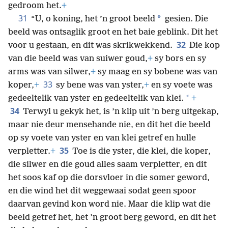
gedroom het.
+
31
*
“U, o koning, het ’n groot beeld
gesien. Die
beeld was ontsaglik groot en het baie geblink. Dit het
32
voor u gestaan, en dit was skrikwekkend.
Die kop
van die beeld was van suiwer goud,
+
sy bors en sy
arms was van silwer,
+
sy maag en sy bobene was van
33
koper,
+
sy bene was van yster,
+
en sy voete was
*
gedeeltelik van yster en gedeeltelik van klei.
+
34
Terwyl u gekyk het, is ’n klip uit ’n berg uitgekap,
maar nie deur mensehande nie, en dit het die beeld
op sy voete van yster en van klei getref en hulle
35
verpletter.
+
Toe is die yster, die klei, die koper,
die silwer en die goud alles saam verpletter, en dit
het soos kaf op die dorsvloer in die somer geword,
en die wind het dit weggewaai sodat geen spoor
daarvan gevind kon word nie. Maar die klip wat die
beeld getref het, het ’n groot berg geword, en dit het