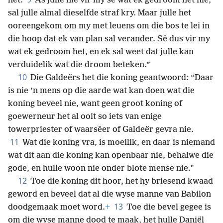
het.
As julle nie vir my sê wat ek gedroom het nie,
sal julle almal dieselfde straf kry. Maar julle het
ooreengekom om my met leuens om die bos te lei in
die hoop dat ek van plan sal verander. Sê dus vir my
wat ek gedroom het, en ek sal weet dat julle kan
verduidelik wat die droom beteken.”
10
Die Galdeërs het die koning geantwoord: “Daar
is nie ’n mens op die aarde wat kan doen wat die
koning beveel nie, want geen groot koning of
goewerneur het al ooit so iets van enige
towerpriester of waarsêer of Galdeër gevra nie.
11
Wat die koning vra, is moeilik, en daar is niemand
wat dit aan die koning
kan openbaar nie, behalwe die
gode, en hulle woon nie onder blote mense nie.”
12
Toe die koning dit hoor, het hy briesend kwaad
geword en beveel dat al die wyse manne van Babilon
13
doodgemaak moet word.
+
Toe die bevel gegee is
om die wyse manne dood te maak, het hulle Daniël