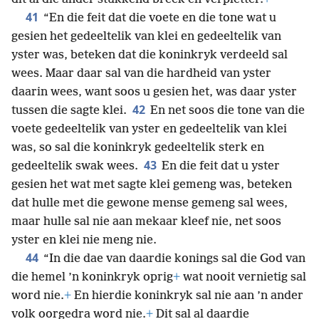
41
“En die feit dat die voete en die tone wat u
gesien het gedeeltelik van klei en gedeeltelik van
yster was, beteken dat die koninkryk verdeeld sal
wees. Maar daar sal van die hardheid van yster
daarin wees, want soos u gesien het, was daar yster
42
tussen die sagte klei.
En net soos die tone van die
voete gedeeltelik van yster en gedeeltelik van klei
was, so sal die koninkryk gedeeltelik sterk en
43
gedeeltelik swak wees.
En die feit dat u yster
gesien het wat met sagte klei gemeng was, beteken
dat hulle met die gewone mense gemeng sal wees,
maar hulle sal nie aan mekaar kleef nie, net soos
yster en klei nie meng nie.
44
“In die dae van daardie konings sal die God van
die hemel ’n koninkryk oprig
+
wat nooit vernietig sal
word nie.
+
En hierdie koninkryk sal nie aan ’n ander
volk oorgedra word nie.
+
Dit sal al daardie