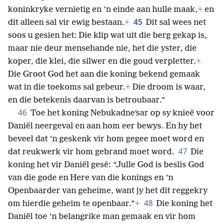
koninkryke vernietig en ’n einde aan hulle maak,
+
en
45
dit alleen sal vir ewig bestaan.
+
Dit sal wees net
soos u gesien het: Die klip wat uit die berg gekap is,
maar nie deur mensehande nie, het die yster, die
koper, die klei, die silwer en die goud verpletter.
+
Die Groot God het aan die koning bekend gemaak
wat in die toekoms sal gebeur.
+
Die droom is waar,
en die betekenis daarvan is betroubaar.”
46
Toe het koning Nebukadneʹsar op sy knieë voor
Daniël neergeval en aan hom eer bewys. En hy het
beveel dat ’n geskenk vir hom gegee moet word en
47
dat reukwerk vir hom gebrand moet word.
Die
koning het vir Daniël gesê: “Julle God is beslis God
van die gode en Here van die konings en ’n
Openbaarder van geheime, want jy het dit reggekry
48
om hierdie geheim te openbaar.”
+
Die koning het
Daniël toe ’n belangrike man gemaak en vir hom