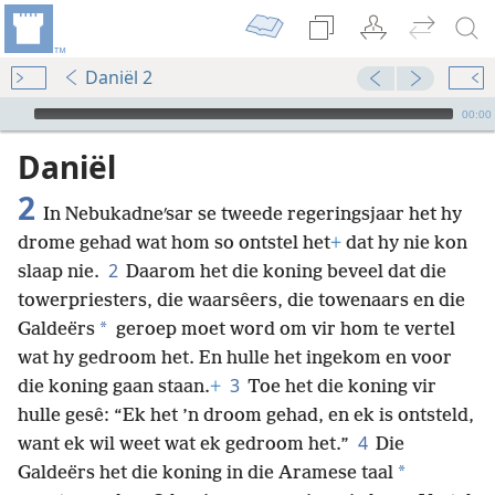
Daniël 2
Audio Player
00:00
Daniël
2
In Nebukadneʹsar se tweede regeringsjaar het hy
drome gehad wat hom so ontstel het
+
dat hy nie kon
2
slaap nie.
Daarom het die koning beveel dat die
towerpriesters, die waarsêers, die towenaars en die
*
Galdeërs
geroep moet word om vir hom te vertel
wat hy gedroom het. En hulle het ingekom en voor
3
die koning gaan staan.
+
Toe het die koning vir
hulle gesê: “Ek het ’n droom gehad, en ek is ontsteld,
4
want ek wil weet wat ek gedroom het.”
Die
*
Galdeërs het die koning in die Aramese taal