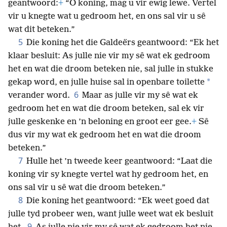
geantwoord:
+
“O koning, mag u vir ewig lewe. Vertel
vir u knegte wat u gedroom het, en ons sal vir u sê
wat dit beteken.”
5
Die koning het die Galdeërs geantwoord: “Ek het
klaar besluit: As julle nie vir my sê wat ek gedroom
het en wat die droom beteken nie, sal julle in stukke
*
gekap word, en julle huise sal in openbare toilette
6
verander word.
Maar as julle vir my sê wat ek
gedroom het en wat die droom beteken, sal ek vir
julle geskenke en ’n beloning en groot eer gee.
+
Sê
dus vir my wat ek gedroom het en wat die droom
beteken.”
7
Hulle het ’n tweede keer geantwoord: “Laat die
koning vir sy knegte vertel wat hy gedroom het, en
ons sal vir u sê wat die droom beteken.”
8
Die koning het geantwoord: “Ek weet goed dat
julle tyd probeer wen, want julle weet wat ek besluit
9