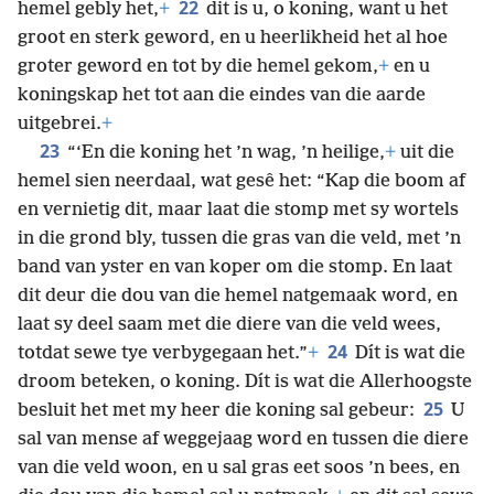
22
hemel gebly het,
+
dit is u, o koning, want u het
groot en sterk geword, en u heerlikheid het al hoe
groter geword en tot by die hemel gekom,
+
en u
koningskap het tot aan die eindes van die aarde
uitgebrei.
+
23
“‘En die koning het ’n wag, ’n heilige,
+
uit die
hemel sien neerdaal, wat gesê het: “Kap die boom af
en vernietig dit, maar laat die stomp met sy wortels
in die grond bly, tussen die gras van die veld, met ’n
band van yster en van koper om die stomp. En laat
dit deur die dou van die hemel natgemaak word, en
laat sy deel saam met die diere van die veld wees,
24
totdat sewe tye verbygegaan het.”
+
Dít is wat die
droom beteken, o koning. Dít is wat die Allerhoogste
25
besluit het met my heer die koning sal gebeur:
U
sal van mense af weggejaag word en tussen die diere
van die veld woon, en u sal gras eet soos ’n bees, en