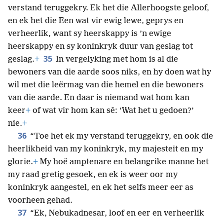
verstand teruggekry. Ek het die Allerhoogste geloof,
en ek het die Een wat vir ewig lewe, geprys en
verheerlik, want sy heerskappy is ’n ewige
heerskappy en sy koninkryk duur van geslag tot
35
geslag.
+
In vergelyking met hom is al die
bewoners van die aarde soos niks, en hy doen wat hy
wil met die leërmag van die hemel en die bewoners
van die aarde. En daar is niemand wat hom kan
keer
+
of wat vir hom kan sê: ‘Wat het u gedoen?’
nie.
+
36
“Toe het ek my verstand teruggekry, en ook die
heerlikheid van my koninkryk, my majesteit en my
glorie.
+
My hoë amptenare en belangrike manne het
my raad gretig gesoek, en ek is weer oor my
koninkryk aangestel, en ek het selfs meer eer as
voorheen gehad.
37
“Ek, Nebukadnesar, loof en eer en verheerlik