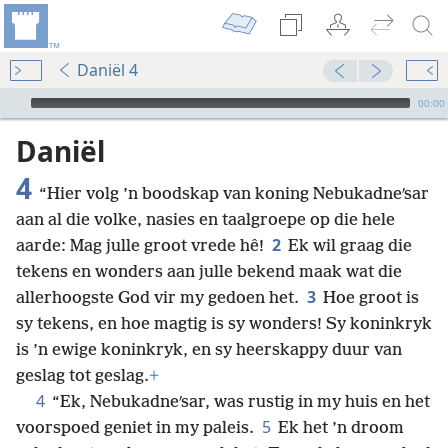
Daniël 4
Audio Player
00:00
Daniël
4
“Hier volg ’n boodskap van koning Nebukadneʹsar
aan al die volke, nasies en taalgroepe op die hele
2
aarde: Mag julle groot vrede hê!
Ek wil graag die
tekens en wonders aan julle bekend maak wat die
3
allerhoogste God vir my gedoen het.
Hoe groot is
sy tekens, en hoe magtig is sy wonders! Sy koninkryk
is ’n ewige koninkryk, en sy heerskappy duur van
geslag tot geslag.
+
4
“Ek, Nebukadneʹsar, was rustig in my huis en het
5
voorspoed geniet in my paleis.
Ek het ’n droom