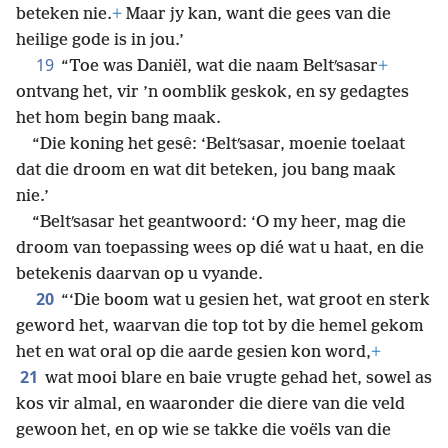
beteken nie.
+
Maar jy kan, want die gees van die
heilige gode is in jou.’
19
“Toe was Daniël, wat die naam Beltʹsasar
+
ontvang het, vir ’n oomblik geskok, en sy gedagtes
het hom begin bang maak.
“Die koning het gesê: ‘Beltʹsasar, moenie toelaat
dat die droom en wat dit beteken, jou bang maak
nie.’
“Beltʹsasar het geantwoord: ‘O my heer, mag die
droom van toepassing wees op dié wat u haat, en die
betekenis daarvan op u vyande.
20
“‘Die boom wat u gesien het, wat groot en sterk
geword het, waarvan die top tot by die hemel gekom
het en wat oral op die aarde gesien kon word,
+
21
wat mooi blare en baie vrugte gehad het, sowel as
kos vir almal, en waaronder die diere van die veld
gewoon het, en op wie se takke die voëls van die