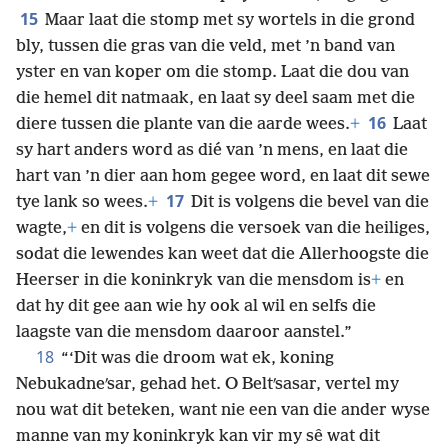
15
Maar laat die stomp met sy wortels in die grond
bly, tussen die gras van die veld, met ’n band van
yster en van koper om die stomp. Laat die dou van
die hemel dit natmaak, en laat sy deel saam met die
16
diere tussen die plante van die aarde wees.
+
Laat
sy hart anders word as dié van ’n mens, en laat die
hart van ’n dier aan hom gegee word, en laat dit sewe
17
tye lank so wees.
+
Dit is volgens die bevel van die
wagte,
+
en dit is volgens die versoek van die heiliges,
sodat die lewendes kan weet dat die Allerhoogste die
Heerser in die koninkryk van die mensdom is
+
en
dat hy dit gee aan wie hy ook al wil en selfs die
laagste van die mensdom daaroor aanstel.”
18
“‘Dit was die droom wat ek, koning
Nebukadneʹsar, gehad het. O Beltʹsasar, vertel my
nou wat dit beteken, want nie een van die ander wyse
manne van my koninkryk kan vir my sê wat dit