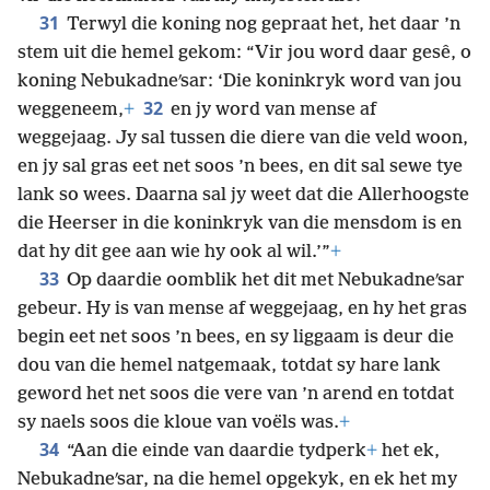
31
Terwyl die koning nog gepraat het, het daar ’n
stem uit die hemel gekom: “Vir jou word daar gesê, o
koning Nebukadneʹsar: ‘Die koninkryk word van jou
32
weggeneem,
+
en jy word van mense af
weggejaag. Jy sal tussen die diere van die veld woon,
en jy sal gras eet net soos ’n bees, en dit sal sewe tye
lank so wees. Daarna sal jy weet dat die Allerhoogste
die Heerser in die koninkryk van die mensdom is en
dat hy dit gee aan wie hy ook al wil.’”
+
33
Op daardie oomblik het dit met Nebukadneʹsar
gebeur. Hy is van mense af weggejaag, en hy het gras
begin eet net soos ’n bees, en sy liggaam is deur die
dou van die hemel natgemaak, totdat sy hare lank
geword het net soos die vere van ’n arend en totdat
sy naels soos die kloue van voëls was.
+
34
“Aan die einde van daardie tydperk
+
het ek,
Nebukadneʹsar, na die hemel opgekyk, en ek het my