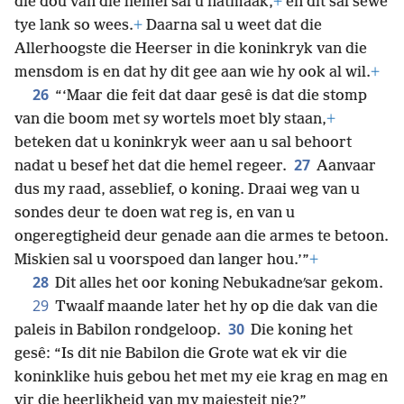
die dou van die hemel sal u natmaak,
+
en dit sal sewe
tye lank so wees.
+
Daarna sal u weet dat die
Allerhoogste die Heerser in die koninkryk van die
mensdom is en dat hy dit gee aan wie hy ook al wil.
+
26
“‘Maar die feit dat daar gesê is dat die stomp
van die boom met sy wortels moet bly staan,
+
beteken dat u koninkryk weer aan u sal behoort
27
nadat u besef het dat die hemel regeer.
Aanvaar
dus my raad, asseblief, o koning. Draai weg van u
sondes deur te doen wat reg
is, en van u
ongeregtigheid deur genade aan die armes te betoon.
Miskien sal u voorspoed dan langer hou.’”
+
28
Dit alles het oor koning Nebukadneʹsar gekom.
29
Twaalf maande later het hy op die dak van die
30
paleis in Babilon rondgeloop.
Die koning het
gesê: “Is dit nie Babilon die Grote wat ek vir die
koninklike huis gebou het met my eie krag en mag en
vir die heerlikheid van my majesteit nie?”