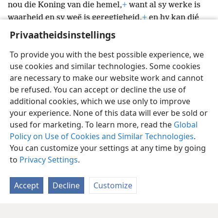
nou die Koning van die hemel,
+
want al sy werke is
waarheid en sy weë is geregtigheid,
+
en hy kan dié
wat trots is, verneder.”
+
Privaatheidsinstellings
To provide you with the best possible experience, we
use cookies and similar technologies. Some cookies
are necessary to make our website work and cannot
Afrikaans
Deel
Voorkeure
be refused. You can accept or decline the use of
Copyright
© 2026 Watch Tower Bible and Tract Society of Pennsylvania
additional cookies, which we use only to improve
Gebruiksvoorwaardes
Privaatheidsbeleid
Privaatheidsinstellings
your experience. None of this data will ever be sold or
Meld aan
JW.ORG
used for marketing. To learn more, read the
Global
Policy on Use of Cookies and Similar Technologies
.
You can customize your settings at any time by going
to
Privacy Settings
.
Accept
Decline
Customize