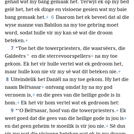
gehad wat my bang gemaak het. Terwyl ek op my bed
gelê het, het ek dinge en visioene gesien wat my baie
6
bang gemaak het.
+
Daarom het ek beveel dat al die
wyse manne van Babilon na my toe gebring moet
word, sodat hulle vir my kan sê wat die droom
beteken.
+
7
“Toe het die towerpriesters, die waarsêers, die
*
Galdeërs
en die sterrevoorspellers
+
na my toe
gekom. Ek het vir hulle vertel wat ek gedroom het,
maar hulle kon nie vir my sê wat dit beteken nie.
+
8
Uiteindelik het Daniël na my toe gekom. Hy het die
naam Beltʹsasar
+
ontvang omdat hy na my god
vernoem is,
+
en die gees van die heilige gode is in
hom.
+
Ek het vir hom vertel wat ek gedroom het:
9
“‘O Beltʹsasar, hoof van die towerpriesters.
+
Ek
weet goed dat die gees van die heilige gode in jou is
+
en dat geen geheim te moeilik is vir jou nie.
+
Sê dus