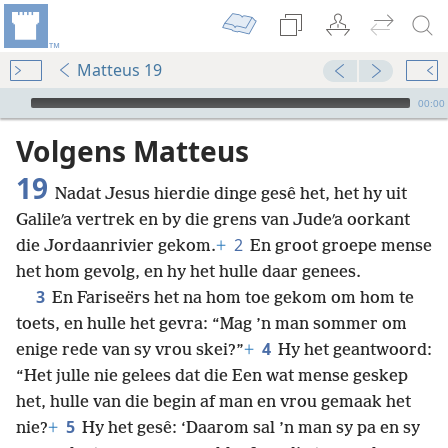
Matteus 19
Audio Player
00:00
Volgens Matteus
19
Nadat Jesus hierdie dinge gesê het, het hy uit
Galileʹa vertrek en by die grens van Judeʹa oorkant
2
die Jordaanrivier gekom.
+
En groot groepe mense
het hom gevolg, en hy het hulle daar genees.
3
En Fariseërs het na hom toe gekom om hom te
toets, en hulle het gevra: “Mag ’n man sommer om
4
enige rede van sy vrou skei?”
+
Hy het geantwoord:
“Het julle nie gelees dat die Een wat mense geskep
het, hulle van die begin af man en vrou gemaak het
5
nie?
+
Hy het gesê: ‘Daarom sal ’n man sy pa en sy