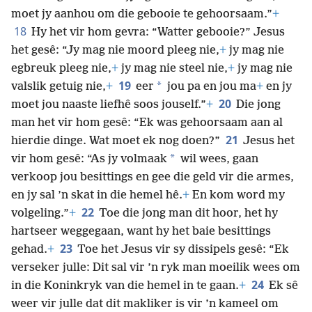
moet jy aanhou om die gebooie te gehoorsaam.”
+
18
Hy het vir hom gevra: “Watter gebooie?” Jesus
het gesê: “Jy mag nie moord pleeg nie,
+
jy mag nie
egbreuk pleeg nie,
+
jy mag nie steel nie,
+
jy mag nie
19
*
valslik getuig nie,
+
eer
jou pa en jou ma
+
en jy
20
moet jou naaste liefhê soos jouself.”
+
Die jong
man het vir hom gesê: “Ek was gehoorsaam aan al
21
hierdie dinge. Wat moet ek nog doen?”
Jesus het
*
vir hom gesê: “As jy volmaak
wil wees, gaan
verkoop jou besittings en gee die geld vir die armes,
en jy sal ’n skat in die hemel hê.
+
En kom word my
22
volgeling.”
+
Toe die jong man dit hoor, het hy
hartseer weggegaan, want hy het baie besittings
23
gehad.
+
Toe het Jesus vir sy dissipels gesê: “Ek
verseker julle: Dit sal vir ’n ryk man moeilik wees om
24
in die Koninkryk van die hemel in te gaan.
+
Ek sê
weer vir julle dat dit makliker is vir ’n kameel om