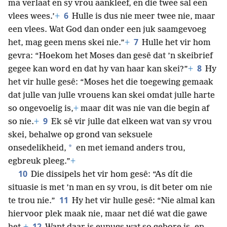
ma verlaat en sy vrou aankleef, en die twee sal een
6
vlees wees.’
+
Hulle is dus nie meer twee nie, maar
een vlees. Wat God dan onder een juk saamgevoeg
7
het, mag geen mens skei nie.”
+
Hulle het vir hom
gevra: “Hoekom het Moses dan gesê dat ’n skeibrief
8
gegee kan word en dat hy van haar kan skei?”
+
Hy
het vir hulle gesê: “Moses het die toegewing gemaak
dat julle van julle vrouens kan skei omdat julle harte
so ongevoelig is,
+
maar dit was nie van die begin af
9
so nie.
+
Ek sê vir julle dat elkeen wat van sy vrou
skei, behalwe op grond van seksuele
*
onsedelikheid,
en met iemand anders trou,
egbreuk pleeg.”
+
10
Die dissipels het vir hom gesê: “As dít die
situasie is met ’n man en sy vrou, is dit beter om nie
11
te trou nie.”
Hy het vir hulle gesê: “Nie almal kan
hiervoor plek maak nie, maar net dié wat die gawe
12