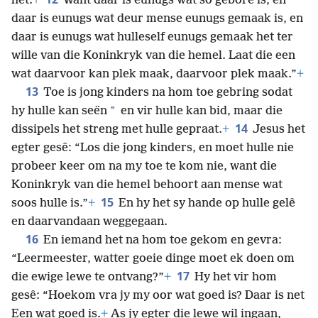
het.
+
Want daar is eunugs wat so gebore is, en
daar is eunugs wat deur mense eunugs gemaak is, en
daar is eunugs wat hulleself eunugs gemaak het ter
wille van die Koninkryk van die hemel. Laat die een
wat daarvoor kan plek maak, daarvoor plek maak.”
+
13
Toe is jong kinders na hom toe gebring sodat
*
hy hulle kan seën
en vir hulle kan bid, maar die
14
dissipels het streng met hulle gepraat.
+
Jesus het
egter gesê: “Los die jong kinders, en moet hulle nie
probeer keer om na my toe te kom nie, want die
Koninkryk van die
hemel behoort aan mense wat
15
soos hulle is.”
+
En hy het sy hande op hulle gelê
en daarvandaan weggegaan.
16
En iemand het na hom toe gekom en gevra:
“Leermeester, watter goeie dinge moet ek doen om
17
die ewige lewe te ontvang?”
+
Hy het vir hom
gesê: “Hoekom vra jy my oor wat goed is? Daar is net
Een wat goed is.
+
As jy egter die lewe wil ingaan,