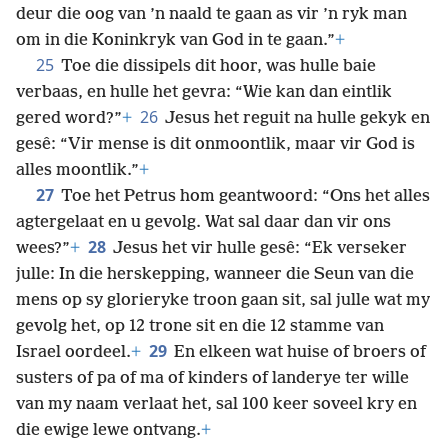
deur die oog van ’n naald te gaan as vir ’n ryk man
om in die Koninkryk van God in te gaan.”
+
25
Toe die dissipels dit hoor, was hulle baie
verbaas, en hulle het gevra: “Wie kan dan eintlik
26
gered word?”
+
Jesus het reguit na hulle gekyk en
gesê: “Vir mense is dit onmoontlik, maar vir God is
alles moontlik.”
+
27
Toe het Petrus hom geantwoord: “Ons het alles
agtergelaat en u gevolg. Wat sal daar dan vir ons
28
wees?”
+
Jesus het vir hulle gesê: “Ek verseker
julle: In die herskepping, wanneer die Seun van die
mens op sy glorieryke troon gaan sit, sal julle wat my
gevolg het, op 12 trone sit en die 12 stamme van
29
Israel oordeel.
+
En elkeen wat huise of broers of
susters of pa of ma of kinders of landerye ter wille
van my naam verlaat het, sal 100 keer soveel kry en
die ewige lewe ontvang.
+