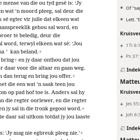
e mense van die ou tyd gesê is: ‘Jy
*
Of “sa
 wat ’n moord pleeg, sal deur die
*
Lett. “
 sê egter vir julle dat elkeen wat
aanspreeklik gehou sal word, en
Kruisve
broer te beledig, deur die
 word, terwyl elkeen wat sê: ‘Jou
+
1Ti 6:1
*
na
kan beland.
+
+
Ps 37
r bring
+
en jy daar onthou dat jou
er daar voor die altaar en gaan weg.
Inde
dan terug en bring jou offer.
+
Matteu
et die een wat ’n saak teen jou
Kruisve
m op pad hof toe is. Anders sal hy
n die regter oorlewer, en die regter
+
Jes 55
n jy sal in die tronk gegooi word.
+
+
Joh 6:
ie daar sal uitkom totdat jy jou laaste
Inde
s: ‘Jy mag nie egbreuk pleeg nie.’
+
Matteu