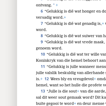
*
ontvang.
+
32
6
“Gelukkig is dié wat honger en d
versadig word.
+
40
7
“Gelukkig is dié wat genadig is,
+
word.
48
8
“Gelukkig is dié wat suiwer van ha
9
“Gelukkig is dié wat vrede maak,
genoem word.
10
“Gelukkig is dié wat ter wille va
Koninkryk van die hemel behoort aan 
11
“Gelukkig is julle wanneer mense
julle valslik beskuldig van allerhande
12
is.
+
Wees bly en vreugdevol
+
omdat
hemel, want so het hulle die profete v
13
“Julle is die sout
+
van die aarde,
sal dit weer sout gemaak word? Dit k
buite gegooi te word
+
en deur mense v