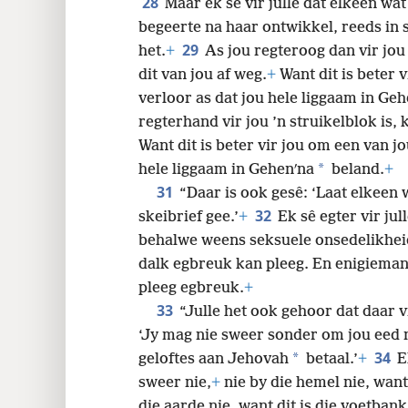
28
Maar ek sê vir julle dat elkeen wa
begeerte na haar ontwikkel, reeds in 
29
het.
+
As jou regteroog dan vir jou ’
dit van jou af weg.
+
Want dit is beter 
verloor as dat jou hele liggaam in Ge
regterhand vir jou ’n struikelblok is, k
Want dit is beter vir jou om een van j
*
hele liggaam in Gehenʹna
beland.
+
31
“Daar is ook gesê: ‘Laat elkeen w
32
skeibrief gee.’
+
Ek sê egter vir jul
behalwe weens seksuele onsedelikhei
dalk egbreuk kan pleeg. En enigieman
pleeg egbreuk.
+
33
“Julle het ook gehoor dat daar v
‘Jy mag nie sweer sonder om jou eed 
34
*
geloftes aan Jehovah
betaal.’
+
E
sweer nie,
+
nie by die hemel nie, want
die aarde nie, want dit is die voetbank