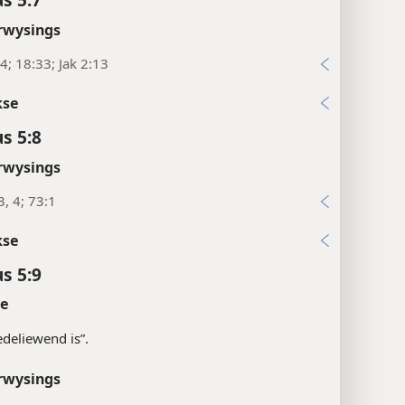
rwysings
4; 18:33; Jak 2:13
kse
s 5:8
rwysings
3, 4; 73:1
kse
s 5:9
te
edeliewend is”.
rwysings