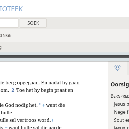
LIOTEEK
RINGE
g
 die berg opgegaan. En nadat hy gaan
Oorsig
2
ekom.
Toe het hy begin praat en
B
ERGPREDI
Jesus 
*
le God nodig het,
+
want die
Nege f
hulle.
Sout e
hulle sal vertroos word.
+
Jesus 
is,
+
want hulle sal die aarde