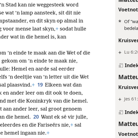
’n Stad kan nie weggesteek word
Voetno
e wat ’n lamp aansteek, sit dit nie
mpstaander, en dit skyn op almal in
*
Of “wa
bedela
lig voor mense laat skyn,
+
sodat hulle
ader wat in die hemel is, kan
Kruisve
+
Lu 6:2
m ’n einde te maak aan die Wet of die
e gekom om ’n einde te maak nie,
Inde
ulle: Hemel en aarde sal eerder
Matteu
fs ’n deeltjie van ’n letter uit die Wet
19
sal plaasvind.
+
Elkeen wat dan
Kruisve
k en ander leer om dit ook te doen,
+
Jes 61
and met die Koninkryk van die hemel.
t aan ander leer, sal groot genoem
Inde
20
an die hemel.
Want ek sê vir julle,
Matteu
geleerdes en die Fariseërs nie,
+
sal
ie hemel ingaan nie.
+
Voetno