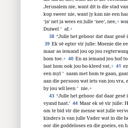
Jerusalem nie, want dit is die stad va
kop sweer nie, want jy kan nie een ha
‘ja’ net ja wees en julle ‘nee’, nee,
+
wan
*
Duiwel
af.
+
38
“Julle het gehoor dat daar gesê i
39
Ek sê egter vir julle: Moenie die e
maar as iemand jou op jou regterwang
40
hom toe.
+
En as iemand jou hof to
41
laat hom ook jou bo-kleed vat,
+
en
*
een myl
saam met hom te gaan, gaa
aan die persoon wat iets van jou vra
*
by jou wil leen
nie.
+
43
“Julle het gehoor dat daar gesê i
44
vyand haat.’
Maar ek sê vir julle: 
om te bid vir die mense wat julle verv
kinders is van julle Vader wat in die h
oor die goddeloses en die goeies, en h