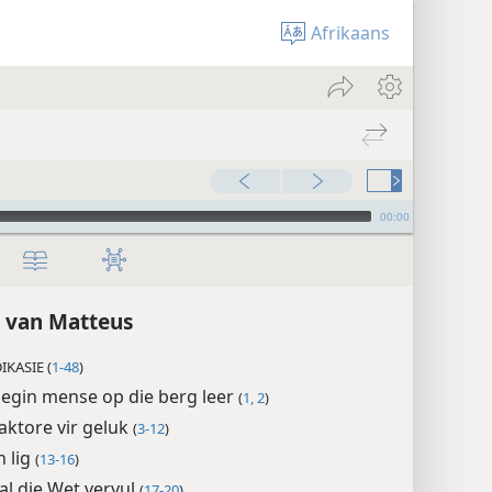
Afrikaans
00:00
 van Matteus
KASIE (
1-48
)
begin mense op die berg leer
(
1, 2
)
aktore vir geluk
(
3-12
)
n lig
(
13-16
)
sal die Wet vervul
(
17-20
)