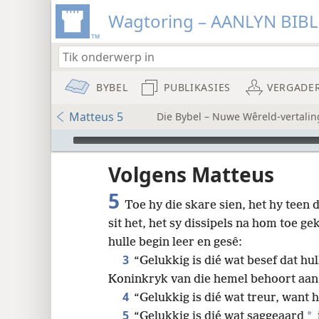
Wagtoring – AANLYN BIB
BYBEL
PUBLIKASIES
VERGADE
Matteus 5
Die Bybel – Nuwe Wêreld-vertalin
Audio Player
Volgens Matteus
5
Toe hy die skare sien, het hy teen
sit het, het sy dissipels na hom toe g
8
hulle begin leer en gesê:
3
“Gelukkig is dié wat besef
dat hul
16
Koninkryk van die hemel behoort aan 
4
“Gelukkig is dié wat treur, want 
24
5
*
“Gelukkig is dié wat saggeaard