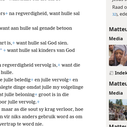
Raad 
, ed
ors
+
na regverdigheid, want hulle sal
32
)
Matteu
want aan hulle sal genade betoon
Media
rt is,
+
want hulle sal God sien.
*
+
want hulle sal kinders van God
n regverdigheid vervolg is,
+
want die
Inde
hulle.
 julle beledig
+
en julle vervolg
+
en
Matteu
 slegte dinge omdat julle my volgelinge
Media
 julle beloning
+
groot is in die
oor julle vervolg.
+
 maar as die sout sy krag verloor, hoe
an vir niks anders gebruik word as om
ertrap te word nie.
Matteu