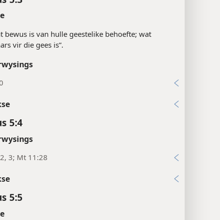
te
t bewus is van hulle geestelike behoefte; wat
ars vir die gees is”.
rwysings
0
kse
s 5:4
rwysings
:2, 3; Mt 11:28
kse
s 5:5
te