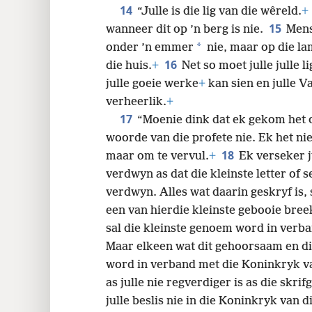
14
“Julle is die lig van die wêreld.
+
15
wanneer dit op ’n berg is nie.
Mens
*
onder ’n emmer
nie, maar op die la
16
die huis.
+
Net so moet julle julle 
julle goeie werke
+
kan sien en julle V
verheerlik.
+
17
“Moenie dink dat ek gekom het o
woorde van die profete nie. Ek het ni
18
maar om te vervul.
+
Ek verseker j
verdwyn as dat die kleinste letter of sel
verdwyn. Alles wat daarin geskryf is, 
een van hierdie kleinste gebooie bree
sal die kleinste genoem word in verb
Maar elkeen wat dit gehoorsaam en di
word in verband met die Koninkryk v
as julle nie regverdiger is as die skrif
julle beslis nie in die Koninkryk van d