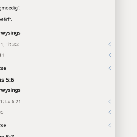
gmoedig”.
beërf”.
rwysings
1; Tit 3:2
:11
kse
s 5:6
rwysings
:1; Lu 6:21
35
kse
s 5:7