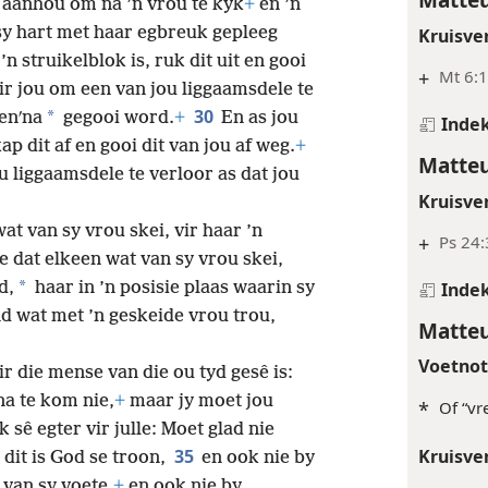
t aanhou om na ’n vrou te kyk
+
en ’n
sy hart met haar egbreuk gepleeg
Kruisve
n struikelblok is, ruk dit uit en gooi
+
Mt 6:1
vir jou om een van jou liggaamsdele te
30
*
henʹna
gegooi word.
+
En as jou
Inde
ap dit af en gooi dit van jou af weg.
+
Matteu
ou liggaamsdele te verloor as dat jou
Kruisve
at van sy vrou skei, vir haar ’n
+
Ps 24:
le dat elkeen wat van sy vrou skei,
*
Inde
d,
haar in ’n posisie plaas waarin sy
d wat met ’n geskeide vrou trou,
Matteu
Voetno
ir die mense van die ou tyd gesê is:
na te kom nie,
+
maar jy moet jou
*
Of “vr
k sê egter vir julle: Moet glad nie
35
Kruisve
 dit is God se troon,
en ook nie by
 van sy voete,
+
en ook nie by