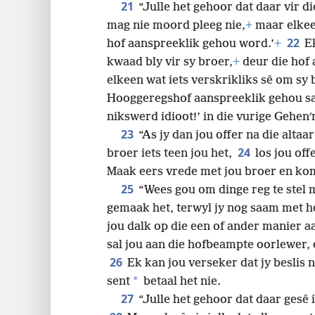
21
“Julle het gehoor dat daar vir di
mag nie moord pleeg nie,
+
maar elkeen
22
hof aanspreeklik gehou word.’
+
Ek
kwaad bly vir sy broer,
+
deur die hof 
elkeen wat iets verskrikliks sê om sy 
Hooggeregshof aanspreeklik gehou sal
nikswerd idioot!’ in die vurige Gehenʹ
23
“As jy dan jou offer na die altaa
24
broer iets teen jou het,
los jou off
Maak eers vrede met jou broer en kom 
25
“Wees gou om dinge reg te stel m
gemaak het, terwyl jy nog saam met ho
jou dalk op die een of ander manier aa
sal jou aan die hofbeampte oorlewer, e
26
Ek kan jou verseker dat jy beslis n
*
sent
betaal het nie.
27
“Julle het gehoor dat daar gesê i