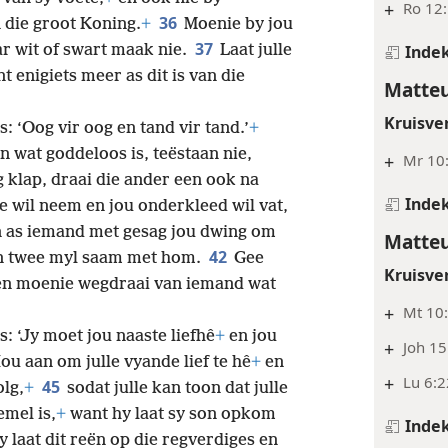
+
Ro 12:
36
n die groot Koning.
+
Moenie by jou
37
ar wit of swart maak nie.
Laat julle
Inde
t enigiets meer as dit is van die
Matteu
Kruisve
s: ‘Oog vir oog en tand vir tand.’
+
en wat goddeloos is, teëstaan nie,
+
Mr 10:
 klap, draai die ander een ook na
Inde
e wil neem en jou onderkleed wil vat,
 as iemand met gesag jou dwing om
Matteu
42
n twee myl saam met hom.
Gee
Kruisve
, en moenie wegdraai van iemand wat
+
Mt 10
s: ‘Jy moet jou naaste liefhê
+
en jou
+
Joh 15
Hou aan om julle vyande lief te hê
+
en
+
Lu 6:2
45
olg,
+
sodat julle kan
toon dat julle
emel is,
+
want hy laat sy son opkom
Inde
y laat dit reën op die regverdiges en