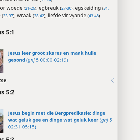
oor woede
, egbreuk
, egskeiding
(
21-26
)
(
27-30
)
(
31,
e
, wraak
, liefde vir vyande
(
33-37
)
(
38-42
)
(
43-48
)
s 5:1
Jesus leer groot skares en maak hulle
gesond
(
gnj
5 00:00-02:19)
kse
s 5:2
Jesus begin met die Bergpredikasie; dinge
wat geluk gee en dinge wat geluk keer
(
gnj
5
02:31-05:15)
s 5:3