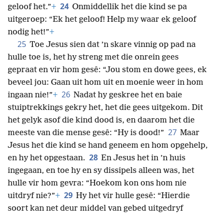
24
geloof het.”
+
Onmiddellik het die kind se pa
uitgeroep: “Ek het geloof! Help my waar ek geloof
nodig het!”
+
25
Toe Jesus sien dat ’n skare vinnig op pad na
hulle toe is, het hy streng met die onrein gees
gepraat en vir hom gesê: “Jou stom en dowe gees, ek
beveel jou: Gaan uit hom uit en moenie weer in hom
26
ingaan nie!”
+
Nadat hy geskree het en baie
stuiptrekkings gekry het, het die gees uitgekom. Dit
het gelyk asof die kind dood is, en daarom het die
27
meeste van die mense gesê: “Hy is dood!”
Maar
Jesus het die kind se hand geneem en hom opgehelp,
28
en hy het opgestaan.
En Jesus het in ’n huis
ingegaan, en toe hy en sy dissipels alleen was, het
hulle vir hom gevra: “Hoekom kon ons hom nie
29
uitdryf nie?”
+
Hy het vir hulle gesê: “Hierdie
soort kan net deur middel van gebed uitgedryf