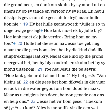
die grond neer, en dan kom skuim by sy mond uit en
kners hy op sy tande en verloor hy sy krag. Ek het u
dissipels gevra om die gees uit te dryf, maar hulle
19
kon nie.”
Hy het hulle geantwoord: “Julle is so ’n
ongelowige geslag!
+
Hoe lank moet ek by julle bly?
Hoe lank moet ek julle verdra? Bring hom na my
20
toe.”
+
Hulle het die seun na Jesus toe gebring,
maar toe die gees hom sien, het hy die kind dadelik
stuiptrekkings laat kry. Nadat die kind op die grond
neergeval het, het hy bly rondrol, en skuim het by sy
21
mond uitgekom.
Toe het Jesus die pa gevra:
“Hoe lank gebeur dit al met hom?” Hy het gesê: “Van
22
kleins af,
en die gees het hom dikwels in die vuur
en ook in die water gegooi om hom dood te maak.
Maar as u enigiets kan doen, betoon genade aan ons
23
en help ons.”
Jesus het vir hom gesê: “Hoekom
sê jy: ‘As u kan’? Alles is moontlik vir die een wat