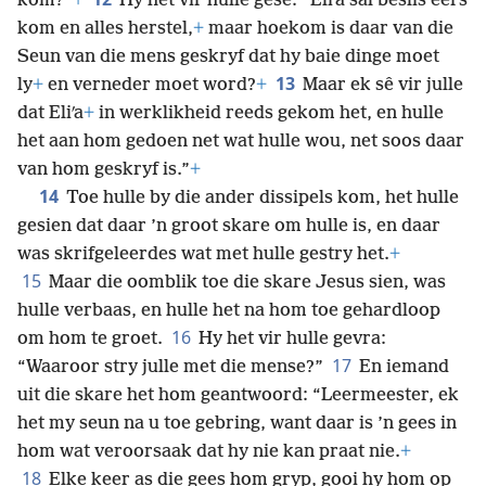
kom?”
+
Hy het vir hulle gesê: “Eliʹa sal beslis eers
kom en alles herstel,
+
maar hoekom is daar van die
Seun van die mens geskryf dat hy baie dinge moet
13
ly
+
en verneder moet word?
+
Maar ek sê vir julle
dat Eliʹa
+
in werklikheid reeds gekom het, en hulle
het aan hom gedoen net wat hulle wou, net soos daar
van hom geskryf is.”
+
14
Toe hulle by die ander dissipels kom, het hulle
gesien dat daar ’n groot skare om hulle is, en daar
was skrifgeleerdes wat met hulle gestry het.
+
15
Maar die oomblik toe die skare Jesus sien,
was
hulle verbaas, en hulle het na hom toe gehardloop
16
om hom te groet.
Hy het vir hulle gevra:
17
“Waaroor stry julle met die mense?”
En iemand
uit die skare het hom geantwoord: “Leermeester, ek
het my seun na u toe gebring, want daar is ’n gees in
hom wat veroorsaak dat hy nie kan praat nie.
+
18
Elke keer as die gees hom gryp, gooi hy hom op