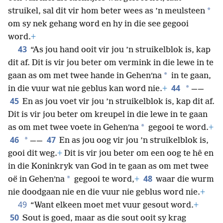
*
struikel, sal dit vir hom beter wees as ’n meulsteen
om sy nek gehang word en hy in die see gegooi
word.
+
43
“As jou hand ooit vir jou ’n struikelblok is, kap
dit af. Dit is vir jou beter om vermink in die lewe in te
*
gaan as om met twee hande in Gehenʹna
in te gaan,
44
*
in die vuur wat nie geblus kan word nie.
+
——
45
En as jou voet vir jou ’n struikelblok is, kap dit af.
Dit is vir jou beter om kreupel in die lewe in te gaan
*
as om met twee voete in Gehenʹna
gegooi te word.
+
46
47
*
——
En as jou oog vir jou ’n struikelblok is,
gooi dit weg.
+
Dit is vir jou beter om een oog te hê en
in die Koninkryk van God in te gaan as om met twee
48
*
oë in Gehenʹna
gegooi te word,
+
waar die wurm
nie doodgaan nie en die vuur nie geblus word nie.
+
49
“Want elkeen moet met vuur gesout word.
+
50
Sout is goed, maar as die sout ooit sy krag