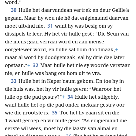
word.”
30
Hulle het daarvandaan vertrek en deur Galileʹa
gegaan. Maar hy wou nie hê dat enigiemand daarvan
31
moet uitvind nie,
want hy was besig om sy
dissipels te leer. Hy het vir hulle gesê: “Die Seun van
die mens gaan verraai word en aan mense
oorgelewer word, en hulle sal hom doodmaak,
+
maar al word hy doodgemaak, sal hy drie dae later
32
opstaan.”
+
Maar hulle het nie sy woorde verstaan
nie, en hulle was bang om hom uit te vra.
33
Hulle het in Kaperʹnaum gekom. En toe hy in
die huis was, het hy vir hulle gevra: “Waaroor het
34
julle op die pad gestry?”
+
Hulle het stilgebly,
want hulle het op die pad onder mekaar gestry oor
35
wie die grootste is.
Toe het hy gaan sit en die
Twaalf geroep en vir hulle gesê: “As enigiemand die
eerste wil wees, moet hy die laaste van almal en