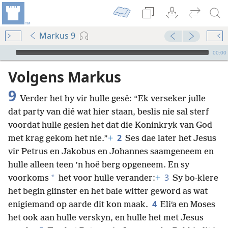
Markus 9
Audio Player
00:00
Volgens Markus
9
Verder het hy vir hulle gesê: “Ek verseker julle
dat party van dié wat hier staan, beslis nie sal sterf
voordat hulle gesien het dat die Koninkryk van God
2
met krag gekom het nie.”
+
Ses dae later het Jesus
vir Petrus en Jakobus en Johannes saamgeneem en
hulle alleen teen ’n hoë berg opgeneem. En sy
3
*
voorkoms
het voor hulle verander:
+
Sy bo-klere
het begin glinster en het baie witter geword as wat
4
enigiemand op aarde dit kon maak.
Eliʹa en Moses
het ook aan hulle verskyn, en hulle het met Jesus