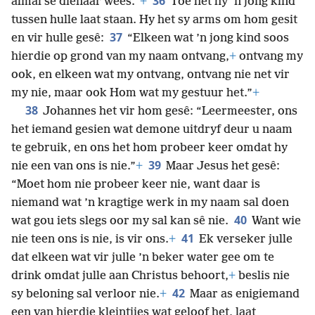
36
almal se dienaar wees.”
+
Toe het hy ’n jong kind
tussen hulle laat staan. Hy het sy arms om hom gesit
37
en vir hulle gesê:
“Elkeen wat ’n jong kind soos
hierdie op grond van my naam ontvang,
+
ontvang my
ook, en elkeen wat my ontvang,
ontvang nie net vir
my nie, maar ook Hom wat my gestuur het.”
+
38
Johannes het vir hom gesê: “Leermeester, ons
het iemand gesien wat demone uitdryf deur u naam
te gebruik, en ons het hom probeer keer omdat hy
39
nie een van ons is nie.”
+
Maar Jesus het gesê:
“Moet hom nie probeer keer nie, want daar is
niemand wat ’n kragtige werk in my naam sal doen
40
wat gou iets slegs oor my sal kan sê nie.
Want wie
41
nie teen ons is nie, is vir ons.
+
Ek verseker julle
dat elkeen wat vir julle ’n beker water gee om te
drink omdat julle aan Christus behoort,
+
beslis nie
42
sy beloning sal verloor nie.
+
Maar as enigiemand
een van hierdie kleintjies wat geloof het, laat