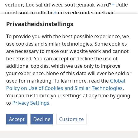
verloor, hoe sal dit weer sout gemaak word?
+
Julle
moet sout in julle hê
+
en vrede onder mekaar
bewaar.”
+
Privaatheidsinstellings
To provide you with the best possible experience, we
use cookies and similar technologies. Some cookies
are necessary to make our website work and cannot
Afrikaans
Deel
Voorkeure
be refused. You can accept or decline the use of
Copyright
© 2026 Watch Tower Bible and Tract Society of Pennsylvania
additional cookies, which we use only to improve
Gebruiksvoorwaardes
Privaatheidsbeleid
Privaatheidsinstellings
your experience. None of this data will ever be sold or
Meld aan
JW.ORG
used for marketing. To learn more, read the
Global
Policy on Use of Cookies and Similar Technologies
.
You can customize your settings at any time by going
to
Privacy Settings
.
Accept
Decline
Customize