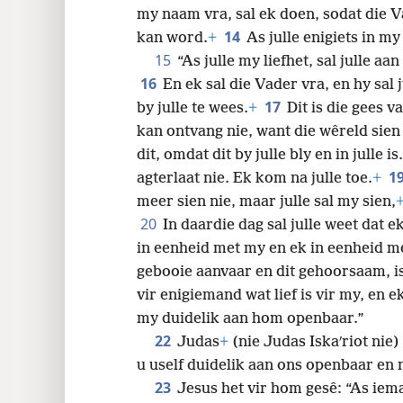
my naam vra, sal ek doen, sodat die V
14
kan word.
+
As julle enigiets in my
15
“As julle my liefhet, sal julle 
16
En ek sal die Vader vra, en hy sal 
17
by julle te wees.
+
Dit is die gees v
kan ontvang nie, want die wêreld sien 
dit, omdat dit by julle bly en in julle is
1
agterlaat nie. Ek kom na julle toe.
+
meer sien nie, maar julle sal my sien,
20
In daardie dag sal julle weet dat e
in eenheid met my en ek in eenheid me
gebooie aanvaar en dit gehoorsaam, is 
vir enigiemand wat lief is vir my, en e
my duidelik aan hom openbaar.”
22
Judas
+
(nie Judas Iskaʹriot nie
u uself duidelik aan ons openbaar en 
23
Jesus het vir hom gesê: “As iem