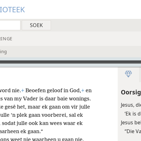
LIOTEEK
RINGE
ling
word nie.
+
Beoefen geloof in God,
+
en
Oorsig
is van my Vader is daar baie wonings.
Jesus, d
lle gesê het, maar ek gaan om vir julle
‘Ek is 
julle ’n plek gaan voorberei, sal ek
Jesus be
sodat julle ook kan wees waar ek
“Die V
waarheen ek gaan.”
 ons weet nie waarheen u gaan nie.