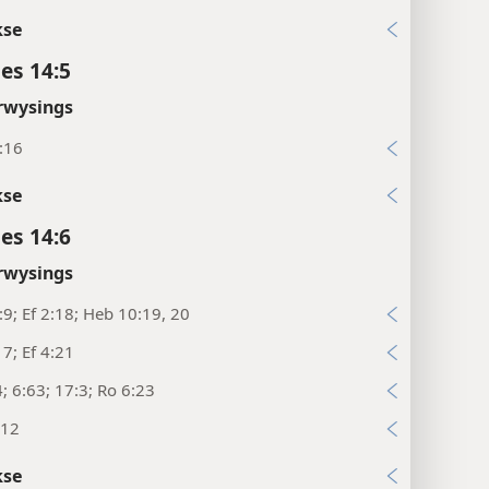
kse
es 14:5
rwysings
:16
kse
es 14:6
rwysings
:9; Ef 2:18; Heb 10:19, 20
17; Ef 4:21
4; 6:63; 17:3; Ro 6:23
:12
kse