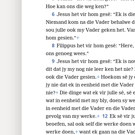
Hoe kan ons die weg ken?”
6
Jesus het vir hom gesê: “Ek is di
Niemand kom na die Vader behalwe d
sou julle ook my Vader geken het. Van 
hom gesien.”
+
8
Filippus het vir hom gesê: “Here, 
ons genoeg wees.”
9
Jesus het vir hom gesê: “Ek is nou
dit dat jy my nog nie leer ken het nie
ook die Vader gesien.
+
Hoekom sê jy d
jy nie dat ek in eenheid met die Vader
nie?
+
Die dinge wat ek vir julle sê, sê 
wat in eenheid met my bly, doen sy w
in eenheid met die Vader en die Vader
12
gevolg van my werke.
+
Ek sê vir 
beoefen, sal ook self die werke doen 
werke doen,
+
want ek gaan na die Vad