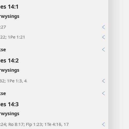
es 14:1
rwysings
:27
22; 1Pe 1:21
kse
es 14:2
rwysings
32; 1Pe 1:3, 4
kse
es 14:3
rwysings
:24; Ro 8:17; Flp 1:23; 1Te 4:16, 17