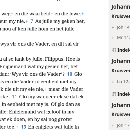
Johann
e weg
+
en die waarheid
+
en die lewe.
+
Kruisve
7
eur my nie.
+
As julle my geken het,
+
Joh 14
nou af ken julle hom en het julle
+
Mr 11:
wys vir ons die Vader, en dit sal vir
Inde
 al so lank by julle, Filippus. Hoe is
Johann
? Enigiemand wat my gesien het, het
Kruisve
10
an: ‘Wys vir ons die Vader’?
Glo
+
Lu 12:
 is en die Vader in eenheid met my
ek nie uit my eie nie,
+
maar die Vader
Inde
11
erke.
Glo my wanneer ek sê dat ek
Johann
 in eenheid met my is. Of glo dan as
julle: Enigiemand wat geloof in my
Kruisve
wat ek doen, en hy sal nog groter
+
Joh 17
13
er toe.
+
En enigiets wat julle in