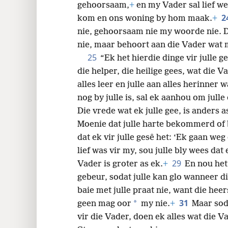
gehoorsaam,
+
en my Vader sal lief we
2
kom en ons woning by hom maak.
+
nie, gehoorsaam nie my woorde nie. Di
nie, maar behoort aan die Vader wat 
25
“Ek het hierdie dinge vir julle ge
die helper, die heilige gees, wat die V
alles leer en julle aan alles herinner wa
nog by julle is, sal ek aanhou om julle
Die vrede wat ek julle gee, is anders a
Moenie dat julle harte bekommerd of
dat ek vir julle gesê het: ‘Ek gaan weg
lief was vir my, sou julle bly wees dat
29
Vader is groter as ek.
+
En nou het 
gebeur, sodat julle kan glo wanneer di
baie met julle praat nie, want die hee
31
*
geen mag oor
my nie.
+
Maar soda
vir die Vader, doen ek alles wat die 