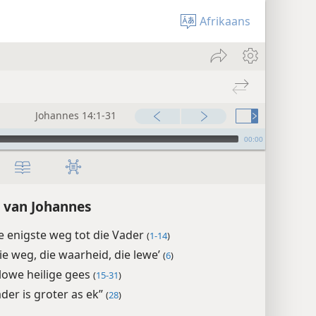
Afrikaans
Johannes 14:1-31
00:00
 van Johannes
ie enigste weg tot die Vader
(
1-14
)
die weg, die waarheid, die lewe’
(
6
)
lowe heilige gees
(
15-31
)
ader is groter as ek”
(
28
)