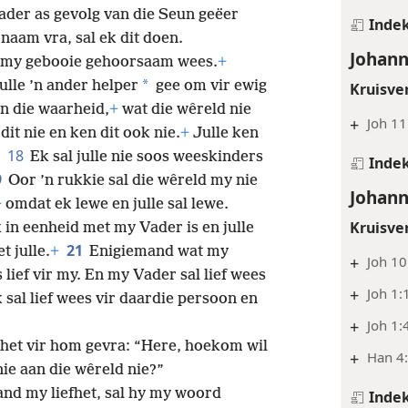
ader as gevolg van die Seun geëer
Inde
 naam vra, sal ek dit doen.
Johann
aan my gebooie gehoorsaam wees.
+
*
julle ’n ander helper
gee om vir ewig
Kruisve
an die waarheid,
+
wat die wêreld nie
+
Joh 11
dit nie en ken dit ook nie.
+
Julle ken
18
.
Ek sal julle nie soos weeskinders
Inde
9
Oor ’n rukkie sal die wêreld my nie
Johann
+
omdat ek lewe en julle sal lewe.
Kruisve
k in eenheid met my Vader is en julle
21
t julle.
+
Enigiemand wat my
+
Joh 10
lief vir my. En my Vader sal lief wees
+
Joh 1:
k sal lief wees vir daardie persoon en
+
Joh 1:
) het vir hom gevra: “Here, hoekom wil
+
Han 4
nie aan die wêreld nie?”
and my liefhet, sal hy my woord
Inde