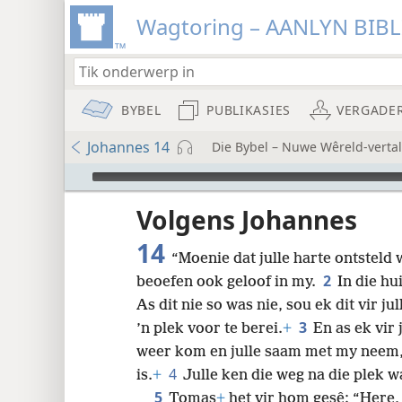
Wagtoring – AANLYN BIB
BYBEL
PUBLIKASIES
VERGADE
Johannes 14
Die Bybel – Nuwe Wêreld-verta
Audio Player
Volgens Johannes
14
“Moenie dat julle harte ontsteld 
2
beoefen ook geloof in my.
In die hu
8
As dit nie so was nie, sou ek dit vir ju
3
’n plek voor te berei.
+
En as ek vir 
16
weer kom en julle saam met my neem, 
4
is.
+
Julle ken die weg na die plek 
24
5
Tomas
+
het vir hom gesê: “Here,