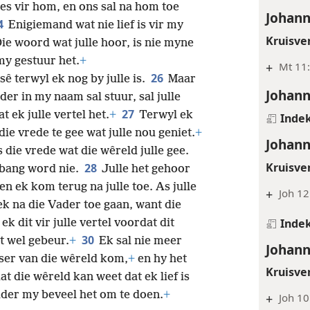
es vir hom, en ons sal na hom toe
Johann
4
Enigiemand wat nie lief is vir my
Kruisve
e woord wat julle hoor, is nie myne
my gestuur het.
+
+
Mt 11:
26
sê terwyl ek nog by julle is.
Maar
Johann
ader in my naam sal stuur, sal julle
27
t ek julle vertel het.
+
Terwyl ek
Inde
 die vrede te gee wat julle nou geniet.
+
Johann
s die vrede wat die wêreld julle gee.
Kruisve
28
 bang word nie.
Julle het gehoor
 en ek kom terug na julle toe. As julle
+
Joh 12
 ek na die Vader toe gaan, want die
Inde
ek dit vir julle vertel voordat dit
30
t wel gebeur.
+
Ek sal nie meer
Johann
rser van die wêreld kom,
+
en
hy het
Kruisve
t die wêreld kan weet dat ek lief is
Vader my beveel het om te doen.
+
+
Joh 10