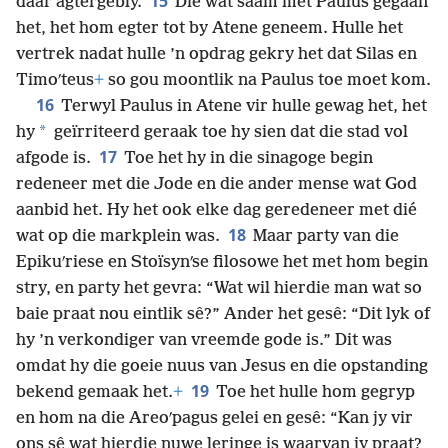
15
daar agtergebly.
Dié wat saam met Paulus gegaan
het, het hom egter tot by Atene geneem. Hulle het
vertrek nadat hulle ’n opdrag gekry het dat Silas en
Timoʹteus
+
so gou moontlik na Paulus toe moet kom.
16
Terwyl Paulus in Atene vir hulle gewag het, het
*
hy
geïrriteerd geraak toe hy sien dat die stad vol
17
afgode is.
Toe het hy in die sinagoge begin
redeneer met die Jode en die ander mense wat God
aanbid het. Hy het ook elke dag geredeneer met dié
18
wat op die markplein was.
Maar party van die
Epikuʹriese en Stoïsynʹse filosowe het met hom begin
stry, en party het gevra: “Wat wil hierdie man wat so
baie praat nou eintlik sê?” Ander het gesê: “Dit lyk of
hy ’n verkondiger van vreemde gode is.” Dit was
omdat hy die goeie nuus van Jesus en die opstanding
19
bekend gemaak het.
+
Toe het hulle hom gegryp
en hom na die Areoʹpagus gelei en gesê: “Kan jy vir
ons sê wat hierdie nuwe leringe is waarvan jy praat?