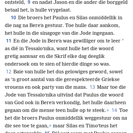
9
ontsteld,
en nadat Jason en die ander die borggeld
betaal het, is hulle vrygelaat.
10
Die broers het Paulus en Silas onmiddellik in
die nag na Bereʹa gestuur. Toe hulle daar aankom,
het hulle in die sinagoge van die Jode ingegaan.
11
*
En die Jode in Bereʹa was gewilliger om te leer
as dié in Tessaloʹnika, want hulle
het die woord
gretig aanvaar en die Skrif elke dag deeglik
ondersoek om te sien of hierdie dinge so was.
12
Baie van hulle het dus gelowiges geword, sowel
as ’n groot aantal van die gerespekteerde Griekse
13
vrouens en ook party van die mans.
Maar toe die
Jode van Tessaloʹnika uitvind dat Paulus die woord
van God ook in Bereʹa verkondig, het hulle daarheen
14
gegaan om die mense teen hulle op te steek.
+
Toe
het die broers Paulus onmiddellik weggestuur om na
die see toe te gaan,
+
maar Silas en Timoʹteus het