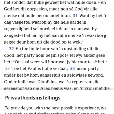
het sonder dat hulle geweet het wat hulle doen,
+
en
God het dit oorgesien, maar nou sê God vir alle
31
mense dat hulle berou moet toon.
Want hy het ’n
dag vasgestel waarop hy die hele aarde in
regverdigheid sal oordeel
+
deur ’n man wat hy
aangestel het, en hy het aan alle mense ’n waarborg
gegee deur hom uit die dood op te wek.”
+
32
En toe hulle hoor van ’n opstanding uit die
dood, het party hom begin spot
+
terwyl ander gesê
het: “Ons sal weer wil hoor wat jy hieroor te sê het.”
33
34
Toe het Paulus hulle verlaat,
maar party
ander het by hom aangesluit en gelowiges geword.
Onder hulle was Dioniʹsius, wat ’n regter van die
geregshof van die Areoʹpagus was, en ’n vrou met die
naam Daʹmaris en nog ander saam met hulle.
Privaatheidsinstellings
To provide you with the best possible experience, we