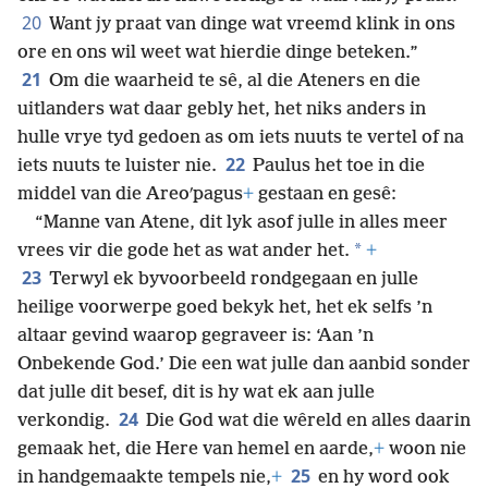
20
Want jy praat van dinge wat vreemd klink in ons
ore en ons wil weet wat hierdie dinge beteken.”
21
Om die waarheid te sê, al die Ateners en die
uitlanders wat daar gebly het, het niks anders in
hulle vrye tyd gedoen as om iets nuuts te vertel of na
22
iets nuuts te luister nie.
Paulus het toe in die
middel van die Areoʹpagus
+
gestaan en gesê:
“Manne van Atene, dit lyk asof julle in alles meer
*
vrees vir die gode het as wat ander het.
+
23
Terwyl ek byvoorbeeld rondgegaan en julle
heilige voorwerpe goed bekyk het, het ek selfs ’n
altaar gevind waarop gegraveer is: ‘Aan ’n
Onbekende God.’ Die een wat julle dan aanbid sonder
dat julle dit besef, dit is hy wat ek aan julle
24
verkondig.
Die God wat die wêreld en alles daarin
gemaak het, die Here van hemel en aarde,
+
woon nie
25
in handgemaakte tempels nie,
+
en hy word ook