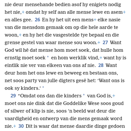
nie deur mensehande bedien asof hy enigiets nodig
het nie,
+
omdat hy self aan alle mense lewe en asem
+
26
en alles gee.
En hy het uit een mens
+
elke nasie
van die mensdom gemaak om op die hele aarde te
woon,
+
en hy het die vasgestelde tye bepaal en die
27
grense gestel van waar mense sou woon.
+
Want
God wil hê dat mense hom moet soek, dat hulle hom
*
ernstig moet soek
en hom werklik vind,
+
want hy is
28
eintlik nie ver van elkeen van ons af nie.
Want
deur hom het ons lewe en beweeg en bestaan ons,
net soos party van julle digters gesê het: ‘Want ons is
*
ook sy kinders.’
29
*
“Omdat ons dan die kinders
van God is,
+
moet ons
nie dink dat die Goddelike Wese soos goud
of silwer of klip is nie, soos ’n beeld wat deur die
vaardigheid en ontwerp van die mens gemaak word
30
nie.
+
Dit is waar dat mense daardie dinge gedoen