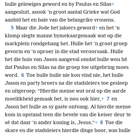
hulle gelowiges geword en by Paulus en Silas
+
aangesluit, asook ’n groot aantal Grieke wat God
aanbid het en baie van die belangrike vrouens.
5
Maar die Jode het jaloers geword
+
en het ’n
klomp slegte manne bymekaargemaak wat op die
markplein rondgehang het. Hulle het ’n groot groep
gevorm en ’n oproer in die stad veroorsaak. Hulle
het die huis van Jason aangeval omdat hulle wou hê
dat Paulus en Silas na die groep toe uitgebring moes
6
word.
Toe hulle hulle nie kon vind nie, het hulle
Jason en party broers na die stadsleiers toe gesleep
en uitgeroep: “Hierdie mense wat oral op die aarde
7
moeilikheid gemaak het, is nou ook hier,
+
en
Jason het hulle as sy gaste ontvang. Al hierdie mense
kom in opstand teen die bevele van die keiser deur te
8
sê dat daar ’n ander koning is, Jesus.”
+
Toe die
skare en die stadsleiers hierdie dinge hoor, was hulle