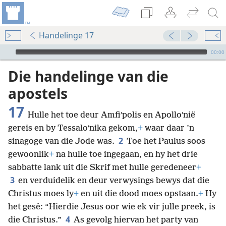
Handelinge 17
Audio Player
00:00
Die handelinge van die
apostels
17
Hulle het toe deur Amfiʹpolis en Apolloʹnië
gereis en by Tessaloʹnika gekom,
+
waar daar ’n
2
sinagoge van die Jode was.
Toe het Paulus soos
gewoonlik
+
na hulle toe ingegaan, en hy het drie
sabbatte lank uit die Skrif met hulle geredeneer
+
3
en verduidelik en deur verwysings bewys dat die
Christus moes ly
+
en uit die dood moes opstaan.
+
Hy
het gesê: “Hierdie Jesus oor wie ek vir julle preek, is
4
die Christus.”
As gevolg hiervan het party van