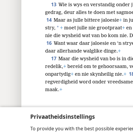
13
Wie is wys en verstandig onder j
gedrag, deur alles te doen met sagmo
14
Maar as julle bittere jaloesie
+
in j
*
stry,
+
moet julle nie grootpraat
+
en 
nie die wysheid wat van bo kom nie. Di
16
Want waar daar jaloesie en ’n stry
daar allerhande walglike dinge.
+
17
Maar die wysheid van bo is in di
redelik,
+
bereid om te gehoorsaam, vo
1
onpartydig
+
en nie skynheilig nie.
+
regverdigheid word onder vreedsame 
maak.
+
Privaatheidsinstellings
Copyright
© 2026 Watch Tower Bible and Tract
To provide you with the best possible experi