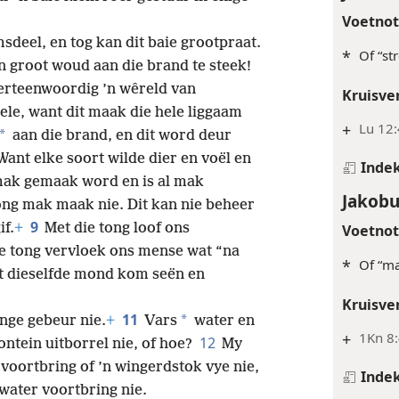
Voetno
msdeel, en tog kan dit baie grootpraat.
*
Of “st
’n groot woud aan die brand te steek!
erteenwoordig ’n wêreld van
Kruisve
le, want dit maak die hele liggaam
+
Lu 12
*
aan die brand, en dit word deur
Want elke soort wilde dier en voël en
Inde
ak gemaak word en is al mak
Jakobu
ng mak maak nie. Dit kan nie beheer
9
if.
+
Met die tong loof ons
Voetno
de tong vervloek ons mense wat “na
*
Of “ma
t dieselfde mond kom seën en
Kruisve
11
*
inge gebeur nie.
+
Vars
water en
+
1Kn 8:
12
fontein uitborrel nie, of hoe?
My
voortbring of ’n wingerdstok vye nie,
Inde
water voortbring nie.