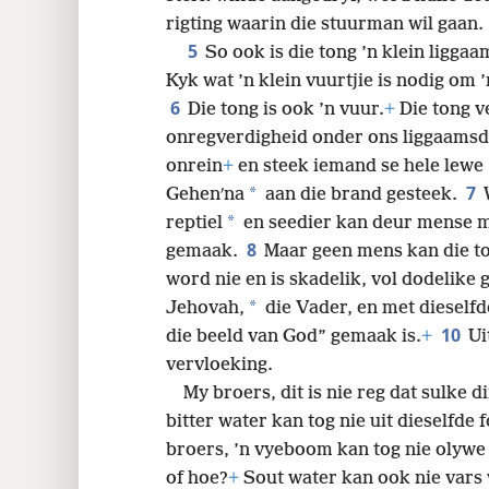
rigting waarin die stuurman wil gaan.
5
So ook is die tong ’n klein liggaa
Kyk wat ’n klein vuurtjie is nodig om 
6
Die tong is ook ’n vuur.
+
Die tong v
onregverdigheid onder ons liggaamsde
onrein
+
en steek iemand se hele lewe
7
*
Gehenʹna
aan die brand gesteek.
*
reptiel
en seedier kan deur mense m
8
gemaak.
Maar geen mens kan die to
word nie en is skadelik, vol dodelike g
*
Jehovah,
die Vader, en met dieself
10
die beeld van God” gemaak is.
+
Ui
vervloeking.
My broers, dit is nie reg dat sulke d
bitter water kan tog nie uit dieselfde 
broers, ’n vyeboom kan tog nie olywe 
of hoe?
+
Sout water kan ook nie vars 