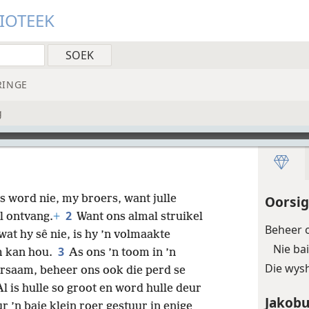
LIOTEEK
RINGE
g
s word nie, my broers, want julle
Oorsig
2
l ontvang.
+
Want ons almal struikel
Beheer 
wat hy sê nie, is hy ’n volmaakte
Nie ba
3
m kan hou.
As ons ’n toom in ’n
Die wys
oorsaam, beheer ons ook die perd se
l is hulle so groot en word hulle deur
Jakobu
 ’n baie klein roer gestuur in enige