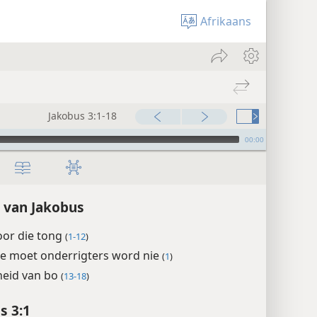
Afrikaans
Jakobus 3:1-18
00:00
 van Jakobus
oor die tong
(
1-12
)
ie moet onderrigters word nie
(
1
)
heid van bo
(
13-18
)
s 3:1