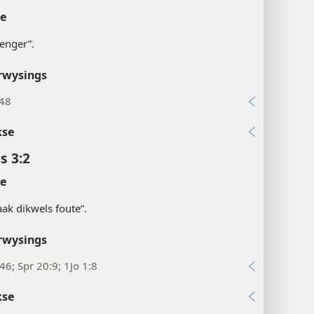
te
renger”.
rwysings
:48
kse
s 3:2
te
ak dikwels foute”.
rwysings
46; Spr 20:9; 1Jo 1:8
kse