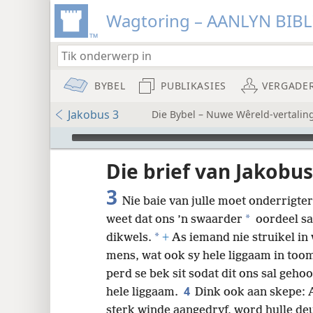
Wagtoring – AANLYN BIB
BYBEL
PUBLIKASIES
VERGADE
Jakobus 3
Die Bybel – Nuwe Wêreld-vertalin
Audio Player
Die brief van Jakobus
3
Nie baie van julle moet onderrigter
*
weet dat ons ’n swaarder
oordeel sa
8
*
dikwels.
+
As iemand nie struikel in 
mens, wat ook sy hele liggaam in too
16
perd se bek sit sodat dit ons sal geh
4
hele liggaam.
Dink ook aan skepe: A
sterk winde aangedryf, word hulle deur