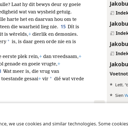
Jakobu
ulle? Laat hy dit bewys deur sy goeie
edigheid wat van wysheid getuig.
Inde
ulle
harte het en daarvan hou om te
Jakobu
15
teen die waarheid lieg nie.
Dít is
Inde
t is wêrelds,
+
dierlik en demonies.
*
ery
is, is daar geen orde nie en is
Jakobu
Inde
e eerste plek rein,
+
dan vreedsaam,
+
Jakobu
l genade en goeie vrugte,
+
8
Wat meer is, die vrug van
Voetno
*
toestande gesaai
+
vir
dié wat vrede
*
Lett. 
*
Sien
W
Kruisve
 Society of Pennsylvania
Gebruiksvoorwaardes
Privaatheidsbeleid
Priv
+
Spr 16
ence, we use cookies and similar technologies. Some cooki