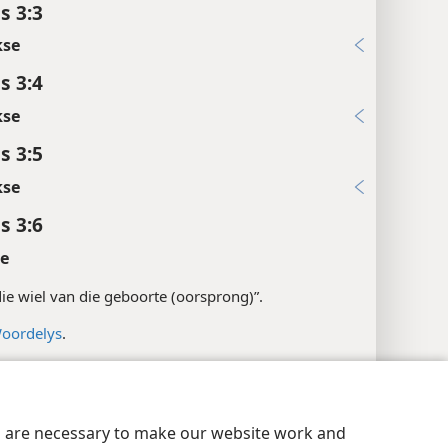
s 3:3
kse
s 3:4
kse
s 3:5
kse
s 3:6
te
“die wiel van die geboorte (oorsprong)”.
oordelys
.
rwysings
aatheidsinstellings
Meld aan
JW.ORG
:27; Mt 12:36, 37
es are necessary to make our website work and