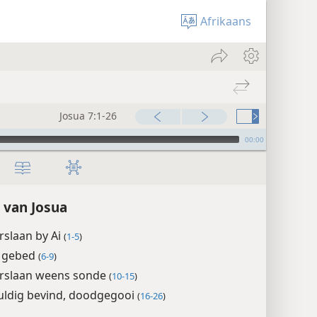
Afrikaans
Josua 7:1-26
00:00
 van Josua
erslaan by Ai
(
1-5
)
e gebed
(
6-9
)
verslaan weens sonde
(
10-15
)
uldig bevind, doodgegooi
(
16-26
)