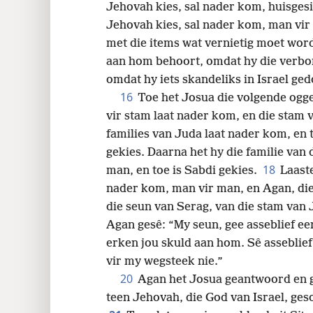
Jehovah kies, sal nader kom, huisgesin
Jehovah kies, sal nader kom, man vi
met die items wat vernietig moet wor
aan hom behoort, omdat hy die verbo
omdat hy iets skandeliks in Israel ged
16
Toe het Josua die volgende ogg
vir stam laat nader kom, en die stam 
families van Juda laat nader kom, en t
gekies. Daarna het hy die familie van 
18
man, en toe is Sabdi gekies.
Laaste
nader kom, man vir man, en Agan, die
die seun van Serag, van die stam van J
Agan gesê: “My seun, gee asseblief ee
erken jou skuld aan hom. Sê asseblief 
vir my wegsteek nie.”
20
Agan het Josua geantwoord en ge
teen Jehovah, die God van Israel, geso