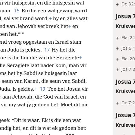
 vir huisgesin, en die huisgesin wat
+
De 32:
15
r man.
En die een wat gevang word
Josua 
d, sal verbrand word,
+
hy en alles wat
Kruisve
nd van Jehovah verbreek het
+
en
oen het.”’”
+
Eks 24
end vroeg opgestaan en Israel stam
+
Jos 6:
17
van Juda is gekies.
Hy het die
oe is die familie van die Seragiete
+
+
Eks 20
die Seragiete laat nader kom, man vir
+
Jos 7:
ns het hy Sabdi se huisgesin laat
Josua 
 seun van Karmi, die seun van Sabdi,
19
uda, is gekies.
+
Toe het Josua vir
Kruisve
r aan Jehovah, die God van Israel, en
+
De 7:2
vir my wat jy gedoen het. Moet dit nie
Josua 
sê: “Dit is waar. Ek is die een wat
Kruisve
ndig het, en dit is wat ek gedoen het: