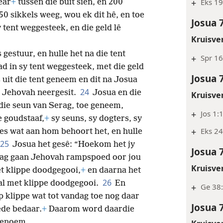
+
Eks 19
ear
+
tussen die buit sien, en 200
50 sikkels weeg, wou ek dit hê, en toe
Josua 
y tent weggesteek, en die geld lê
Kruisve
gestuur, en hulle het na die tent
+
Spr 16
d in sy tent weggesteek, met die geld
Josua 
s uit die tent geneem en dit na Josua
24
or Jehovah neergesit.
Josua en die
Kruisve
die seun van Serag, toe geneem,
+
Jos 1:
e goudstaaf,
+
sy seuns, sy dogters, sy
+
Eks 24
lles wat aan hom behoort het, en hulle
25
Josua het gesê: “Hoekom het jy
Josua 
g gaan Jehovah rampspoed oor jou
Kruisve
et klippe doodgegooi,
+
en daarna het
26
al met klippe doodgegooi.
En
+
Ge 38:
 klippe wat tot vandag toe nog daar
Josua 
ede bedaar.
+
Daarom word daardie
enoem.