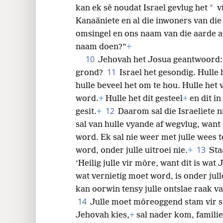
*
kan ek sê noudat Israel gevlug het
v
Kanaäniete en al die inwoners van die 
omsingel en ons naam van die aarde af
naam doen?”
+
10
Jehovah het Josua geantwoord: 
11
grond?
Israel het gesondig. Hulle
hulle beveel het om te hou. Hulle het
word.
+
Hulle het dit gesteel
+
en dit in
12
gesit.
+
Daarom sal die Israeliete n
sal van hulle vyande af wegvlug, want 
word. Ek sal nie weer met julle wees t
13
word, onder julle uitroei nie.
+
Sta
‘Heilig julle vir môre, want dit is wat 
wat vernietig moet word, is onder julle
kan oorwin tensy julle ontslae raak va
14
Julle moet môreoggend stam vir 
Jehovah kies,
+
sal nader kom, familie 