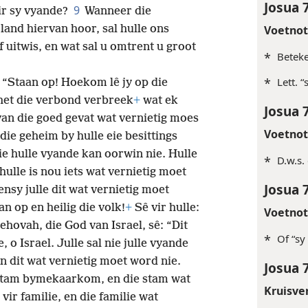
Josua 
9
ir sy vyande?
Wanneer die
land hiervan hoor, sal hulle ons
Voetno
 uitwis, en wat sal u omtrent u groot
*
Beteke
*
Lett. 
“Staan op! Hoekom lê jy op die
 het die verbond verbreek
+
wat ek
Josua 
 van die goed gevat wat vernietig moes
Voetno
 die geheim by hulle eie besittings
ie hulle vyande kan oorwin nie. Hulle
*
D.w.s.
hulle is nou iets wat vernietig moet
Josua 
ensy julle dit wat vernietig moet
an op en heilig die volk!
+
Sê vir hulle:
Voetno
Jehovah, die God van Israel, sê: “Dit
*
Of “sy
, o Israel. Julle sal nie julle vyande
n dit wat vernietig moet word nie.
Josua 
stam bymekaarkom, en die stam wat
Kruisve
vir familie, en die familie wat