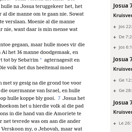
Josua 
 hulle na Josua teruggekeer het, het
vir al die manne om te gaan nie. Sowat
Kruisve
te verslaan. Moenie al die manne
+
Jos 22
r nie, want daar is min mense wat
+
De 7:
ntoe gegaan, maar hulle moes vir die
+
Jos 6:
 Ai het 36 manne doodgemaak, en
Josua 
*
rt tot by Sebaʹrim
agternagesit en
Die volk het dus heeltemal moed
Kruisve
+
Ge 12
n met sy gesig na die
grond toe voor
+
Ge 28
die ouermanne van Israel, en hulle
7
f op hulle koppe bly gooi.
Josua het
Josua 
hoekom het u hierdie volk al die pad
Kruisve
ons in die hand van die Amoriete te
r net tevrede was om aan die ander
+
Le 26:
Verskoon my, o Jehovah, maar wat