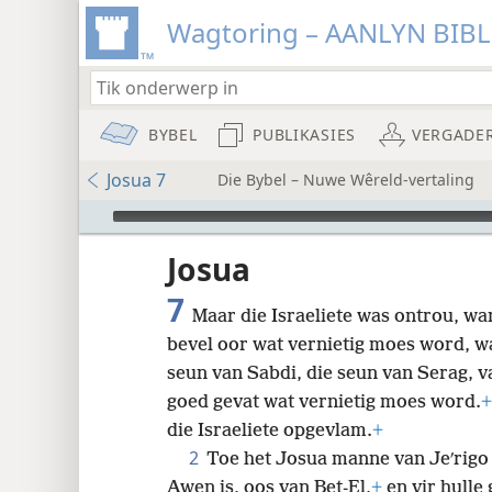
Wagtoring – AANLYN BIB
BYBEL
PUBLIKASIES
VERGADE
Josua 7
Die Bybel – Nuwe Wêreld-vertaling
Audio Player
Josua
7
Maar die Israeliete was ontrou, w
bevel oor wat vernietig moes word, w
8
seun van Sabdi, die seun van Serag, v
goed gevat wat vernietig moes word.
+
16
die Israeliete opgevlam.
+
2
Toe het Josua manne van Jeʹrigo 
24
Awen is, oos van Bet-El,
+
en vir hulle