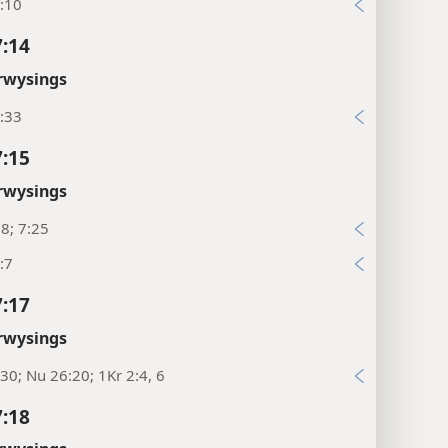
:10
7:14
rwysings
:33
7:15
rwysings
18; 7:25
:7
7:17
rwysings
30; Nu 26:20; 1Kr 2:4, 6
7:18