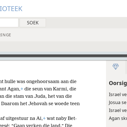
LIOTEEK
RINGE
ant hulle was ongehoorsaam aan die
Oorsig
ant Agan,
+
die seun van Karmi, die
Israel v
an die stam van Juda, het van die
Josua s
Daarom het Jehovah se woede teen
Israel 
Agan sk
af uitgestuur na Ai,
+
wat naby Bet-
 gesê: “Gaan verken die land.” Die