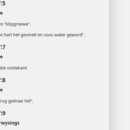
7:5
te
n “klipgroewe”.
“se hart het gesmelt en soos water geword”.
7:7
te
 die oostekant.
7:8
te
 rug gedraai het”.
7:9
rwysings