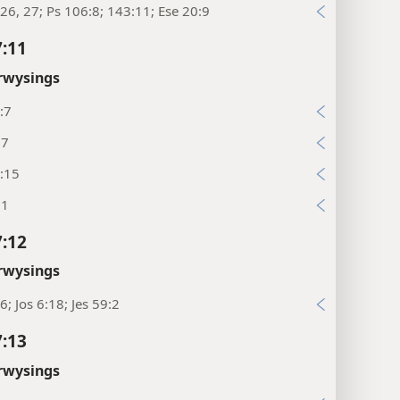
26, 27; Ps 106:8; 143:11; Ese 20:9
7:11
rwysings
:7
17
:15
21
7:12
rwysings
6; Jos 6:18; Jes 59:2
7:13
rwysings