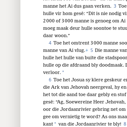
3
manne het Ai dus gaan verken.
Toe
hulle vir hom gesê: “Dit is nie nodig 
2 000 of 3 000 manne is genoeg om Ai 
moeg maak deur hulle soontoe te stuu
daar woon.”
4
Toe het omtrent 3 000 manne soo
5
manne van Ai vlug.
+
Die manne van
hulle het hulle van buite die stadspoo
hulle op die afdraand bly doodmaak. 
*
verloor.
6
Toe het Josua sy klere geskeur e
die Ark van Jehovah neergeval, hy en 
het tot die aand toe daar gebly en sto
gesê: “Ag, Soewereine Heer Jehovah, 
oor die Jordaanrivier gebring net om 
gee om vernietig te word? As ons maa
8
*
kant
van die Jordaanrivier te bly!