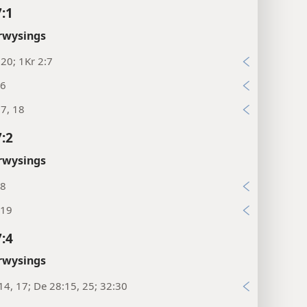
7:1
rwysings
:20; 1Kr 2:7
26
17, 18
7:2
rwysings
:8
:19
7:4
rwysings
14, 17; De 28:15, 25; 32:30