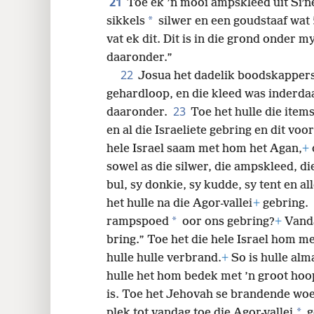
21
Toe ek ’n mooi ampskleed uit Siʹn
*
sikkels
silwer en een goudstaaf wat 
vat
ek dit. Dit is in die grond onder m
daaronder.”
22
Josua het dadelik boodskappers 
gehardloop, en die kleed was inderdaa
23
daaronder.
Toe het hulle die item
en al die Israeliete gebring en dit vo
hele Israel saam met hom het Agan,
+
sowel as die silwer, die ampskleed, di
bul, sy donkie, sy kudde, sy tent en a
het hulle na die Agor-vallei
+
gebring.
*
rampspoed
oor ons gebring?
+
Vanda
bring.” Toe het die hele Israel hom m
hulle hulle verbrand.
+
So is hulle alm
hulle het hom bedek met ’n groot hoop
is. Toe het Jehovah se brandende wo
*
plek tot vandag toe die Agor-vallei
g