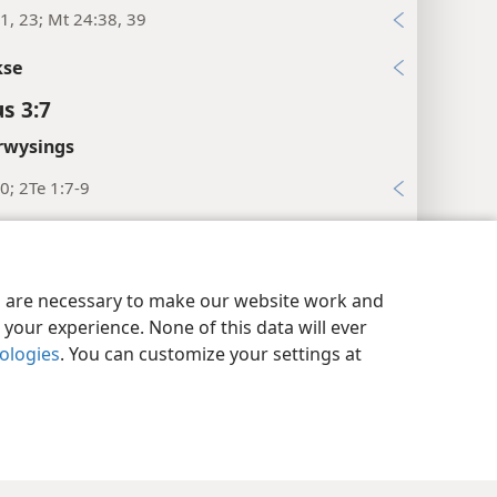
1, 23; Mt 24:38, 39
kse
us 3:7
rwysings
0; 2Te 1:7-9
kse
us 3:8
aatheidsinstellings
Meld aan
JW.ORG
es are necessary to make our website work and
te
your experience. None of this data will ever
nologies
. You can customize your settings at
anh. A5
.
rwysings
4
kse