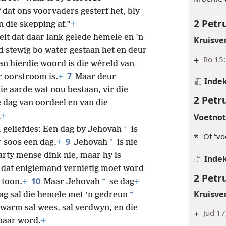
 dat ons voorvaders gesterf het, bly
2 Petr
n die skepping af.”
+
feit dat daar lank gelede hemele en ’n
Kruisve
 stewig bo water gestaan het en deur
+
Ro 15:
an hierdie woord is die wêreld van
7
r oorstroom is.
+
Maar deur
Inde
e aarde wat nou bestaan, vir die
2 Petr
 dag van oordeel en van die
Voetno
.
+
*
 geliefdes: Een dag by Jehovah
is
*
Of “vo
9
*
r soos een dag.
+
Jehovah
is nie
rty mense dink nie, maar hy is
Inde
ê dat enigiemand vernietig moet word
2 Petr
10
*
 toon.
+
Maar Jehovah
se dag
+
Kruisve
*
ag sal die hemele met ’n gedreun
 warm sal wees, sal verdwyn, en die
+
Jud 17
baar word.
+