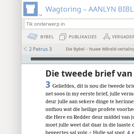
Wagtoring – AANLYN BIB
BYBEL
PUBLIKASIES
VERGADE
2 Petrus 3
Die Bybel – Nuwe Wêreld-vertalin
Audio Player
Die tweede brief van
3
Geliefdes, dit is nou die tweede bri
net soos in my eerste brief, julle ve
8
deur julle aan sekere dinge te herinne
onthou wat die heilige profete voorhe
16
die Here en Redder deur middel van ju
moet julle weet dat daar in die laaste 
4
begeertes sal volg.
+
Hulle sal spot