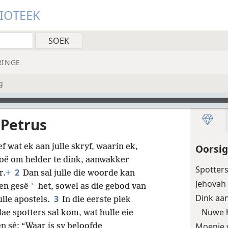
LIOTEEK
RINGE
g
 Petrus
ef wat ek aan julle skryf, waarin ek,
Oorsig
rmoë om helder te dink, aanwakker
Spotters
2
r.
+
Dan sal julle die woorde kan
Jehovah 
*
en gesê
het, sowel as die gebod van
Dink aan
3
lle apostels.
In die eerste plek
Nuwe 
dae spotters sal kom, wat hulle eie
Moenie 
en sê: “Waar is sy beloofde