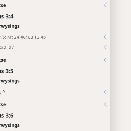
kse
us 3:4
rwysings
:15; Mt 24:48; Lu 12:45
:22, 27
kse
us 3:5
rwysings
, 9
kse
us 3:6
rwysings