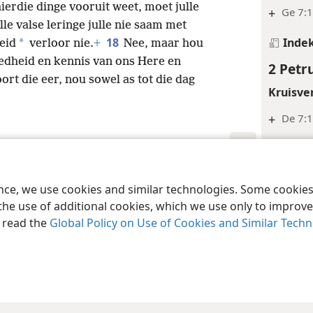
ierdie dinge vooruit weet, moet julle
+
Ge 7:1
le valse leringe julle nie saam met
Inde
18
*
heid
verloor nie.
+
Nee, maar hou
oedheid en kennis van ons Here en
2 Petr
t die eer, nou sowel as tot die dag
Kruisve
+
De 7:1
Inde
2 Petr
 Society of Pennsylvania
Gebruiksvoorwaardes
Privaatheidsbeleid
Priv
ence, we use cookies and similar technologies. Some cooki
Voetno
the use of additional cookies, which we use only to improve 
, read the
Global Policy on Use of Cookies and Similar Tech
*
Sien
A
Kruisve
+
Ps 90:
Inde