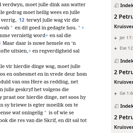
l verdwyn, moet julle dink aan watter
Inde
le gedrag moet heilig wees en julle
2 Petr
12
 verrig,
terwyl julle wag vir die
Kruisve
*
*
ovah
en dit goed in gedagte hou.
+
lamme vernietig word
+
en sal die
+
Jer 17
3
Maar daar is nuwe hemele en ’n
+
Ese 12
fte uitsien,
+
en regverdigheid sal
Inde
le vir hierdie dinge wag, moet julle
2 Petr
loos en onbesmet en in vrede deur hom
Kruisve
duld van ons Here as redding, net
 julle geskryf het volgens die
+
Ge 1:6
y praat oor hierdie dinge, net soos hy
in sy briewe is egter moeilik om te
Inde
*
mense wat oningelig
is of wie se
2 Petr
ook die res van die Skrif, en dit sal tot
Kruisve