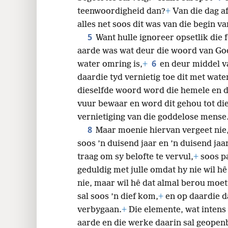
teenwoordigheid dan?
+
Van die dag af
alles net soos dit was van die begin va
5
Want hulle ignoreer opsetlik die 
aarde was wat deur die woord van God
6
water omring is,
+
en deur middel v
daardie tyd vernietig toe dit met wate
dieselfde woord word die hemele en di
vuur bewaar en word dit gehou tot die
vernietiging van die goddelose mense
8
Maar moenie hiervan vergeet nie,
soos ’n duisend jaar en ’n duisend jaa
traag om sy belofte te vervul,
+
soos pa
geduldig met julle omdat hy nie wil h
nie, maar wil hê dat almal berou moet
sal soos ’n dief kom,
+
en op daardie d
verbygaan.
+
Die elemente, wat intens
aarde en die werke daarin sal geopen