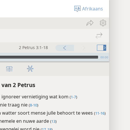
Afrikaans
2 Petrus 3:1-18
00:00
 van 2 Petrus
 ignoreer vernietiging wat kom
(
1-7
)
nie traag nie
(
8-10
)
 watter soort mense julle behoort te wees
(
11-16
)
hemele en nuwe aarde
(
13
)
weggelei word nie
(
17, 18
)