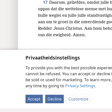
17
Daarom, geliefdes, omdat julle h
oppas dat die wettelose mense met hul
hulle weglei en julle julle standvastig
aan om te groei in die onverdiende g
Redder Jesus Christus. Aan hom behoor
van die ewigheid. Amen.
Privaatheidsinstellings
Copyright
© 2026 Watch Tower Bible and Tract
To provide you with the best possible experi
cannot be refused. You can accept or decline 
be sold or used for marketing. To learn more
any time by going to
Privacy Settings
.
Accept
Decline
Customize