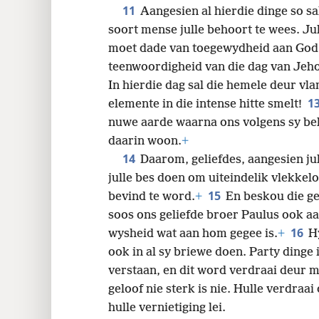
11
Aangesien al hierdie dinge so sa
soort mense julle behoort te wees. Jul
moet dade van toegewydheid aan God
teenwoordigheid
van die dag van Jeh
In hierdie dag sal die hemele deur v
1
elemente in die intense hitte smelt!
nuwe aarde waarna ons volgens sy belo
daarin woon.
+
14
Daarom, geliefdes, aangesien jul
julle bes doen om uiteindelik vlekke
15
bevind te word.
+
En beskou die ge
soos ons geliefde broer Paulus ook aan
16
wysheid wat aan hom gegee is.
+
H
ook in al sy briewe doen. Party dinge 
verstaan, en dit word verdraai deur 
geloof nie sterk is nie. Hulle verdraai 
hulle vernietiging lei.