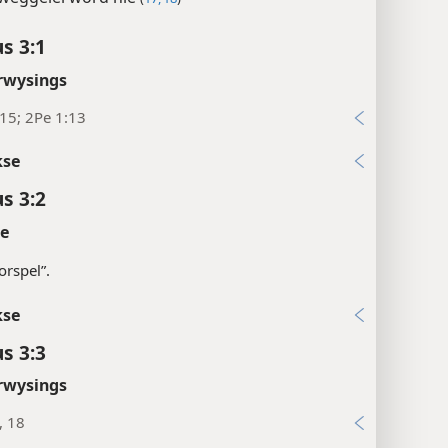
us 3:1
rwysings
15; 2Pe 1:13
kse
us 3:2
te
orspel”.
kse
us 3:3
rwysings
, 18