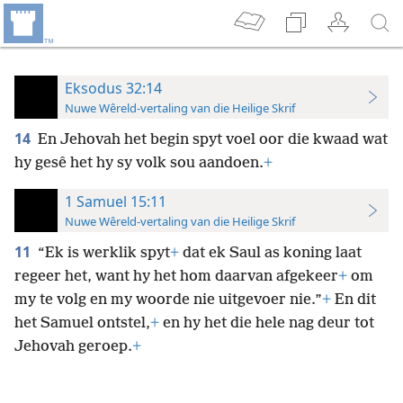
Eksodus 32:14
Nuwe Wêreld-vertaling van die Heilige Skrif
14
En Jehovah het begin spyt voel oor die kwaad wat
hy gesê het hy sy volk sou aandoen.
+
1 Samuel 15:11
Nuwe Wêreld-vertaling van die Heilige Skrif
11
“Ek is werklik spyt
+
dat ek Saul as koning laat
regeer het, want hy het hom daarvan afgekeer
+
om
my te volg en my woorde nie uitgevoer nie.”
+
En dit
het Samuel ontstel,
+
en hy het die hele nag deur tot
Jehovah geroep.
+