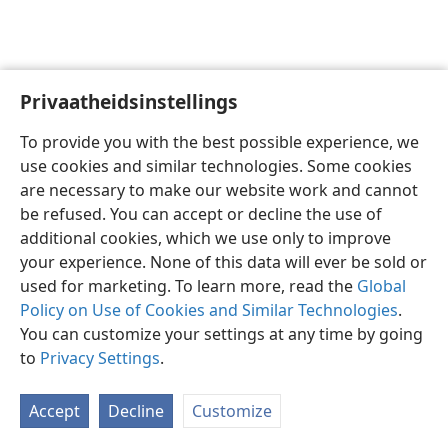
Privaatheidsinstellings
Afrikaans
Voorkeure
To provide you with the best possible experience, we
Copyright
© 2026 Watch Tower Bible and Tract Society of Pennsylvania
use cookies and similar technologies. Some cookies
Gebruiksvoorwaardes
Privaatheidsbeleid
Privaatheidsinstellings
are necessary to make our website work and cannot
Meld aan
JW.ORG
be refused. You can accept or decline the use of
additional cookies, which we use only to improve
your experience. None of this data will ever be sold or
used for marketing. To learn more, read the
Global
Policy on Use of Cookies and Similar Technologies
.
You can customize your settings at any time by going
to
Privacy Settings
.
Accept
Decline
Customize