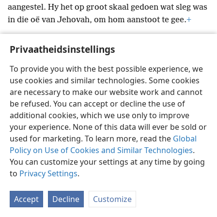
aangestel. Hy het op groot skaal gedoen wat sleg was
in die oë van Jehovah, om hom aanstoot te gee.
+
Privaatheidsinstellings
To provide you with the best possible experience, we
Afrikaans
Voorkeure
use cookies and similar technologies. Some cookies
are necessary to make our website work and cannot
Copyright
© 2026 Watch Tower Bible and Tract Society of Pennsylvania
Gebruiksvoorwaardes
Privaatheidsbeleid
Privaatheidsinstellings
be refused. You can accept or decline the use of
Meld aan
JW.ORG
additional cookies, which we use only to improve
your experience. None of this data will ever be sold or
used for marketing. To learn more, read the
Global
Policy on Use of Cookies and Similar Technologies
.
You can customize your settings at any time by going
to
Privacy Settings
.
Accept
Decline
Customize