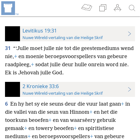
Levitikus 19:31
Nuwe Wêreld-vertaling van die Heilige Skrif
31
“‘Julle moet julle nie tot die geestemediums wend
nie,
+
en moenie beroepsvoorspellers van gebeure
raadpleeg,
+
sodat julle deur hulle onrein word nie.
Ek is Jehovah julle God.
2 Kronieke 33:6
Nuwe Wêreld-vertaling van die Heilige Skrif
6
En hy het sy eie seuns deur die vuur laat gaan
+
in
die vallei van die seun van Hinnom
+
en het die
toorkuns beoefen
+
en van waarsêery gebruik
gemaak
+
en towery beoefen
+
en spiritistiese
mediums
+
en beroepsvoorspellers
+
van gebeure