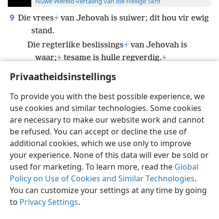
Nuwe Wêreld-vertaling van die Heilige Skrif
9
Die vrees
+
van Jehovah is suiwer; dit hou vir ewig
stand.
Die regterlike beslissings
+
van Jehovah is
waar;
+
tesame is hulle regverdig.
+
Privaatheidsinstellings
To provide you with the best possible experience, we
use cookies and similar technologies. Some cookies
Afrikaans
Voorkeure
are necessary to make our website work and cannot
be refused. You can accept or decline the use of
Copyright
© 2026 Watch Tower Bible and Tract Society of Pennsylvania
Gebruiksvoorwaardes
Privaatheidsbeleid
Privaatheidsinstellings
additional cookies, which we use only to improve
Meld aan
JW.ORG
your experience. None of this data will ever be sold or
used for marketing. To learn more, read the
Global
Policy on Use of Cookies and Similar Technologies
.
You can customize your settings at any time by going
to
Privacy Settings
.