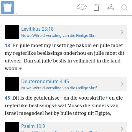
Levitikus 25:18
Nuwe Wêreld-vertaling van die Heilige Skrif
18
En julle moet my insettinge nakom en julle moet
my regterlike beslissings onderhou en julle moet dit
uitvoer. Dan sal julle beslis in veiligheid in die land
woon.
+
Deuteronomium 4:45
Nuwe Wêreld-vertaling van die Heilige Skrif
45
Dit is die getuienisse
+
en die voorskrifte
+
en die
regterlike beslissings
+
wat Moses die kinders van
Israel meegedeel het by hulle uittog uit Egipte,
Psalm 19:9