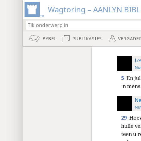
Wagtoring – AANLYN BIB
BYBEL
PUBLIKASIES
VERGADE
Le
Nuw
5
En ju
’n mens
Ne
Nuw
29
Hoew
hulle v
teen u r