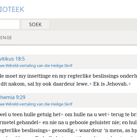
LIOTEEK
RINGE
vitikus 18:5
e Wêreld-vertaling van die Heilige Skrif
lle moet my insettinge en my regterlike beslissings onderh
 dit nakom, sal hy ook daardeur lewe.
+
Ek is Jehovah.
+
hemia 9:29
e Wêreld-vertaling van die Heilige Skrif
el u teen hulle getuig het
+
om hulle na u wet
+
terug te br
ermetel gehandel
+
en nie na u gebooie geluister nie; en hul
egterlike beslissings
+
gesondig,
+
waardeur ’n mens, as hy