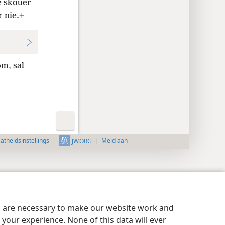
e skouer
r nie.
+
om, sal
aatheidsinstellings
Meld aan
JW.ORG
es are necessary to make our website work and
your experience. None of this data will ever