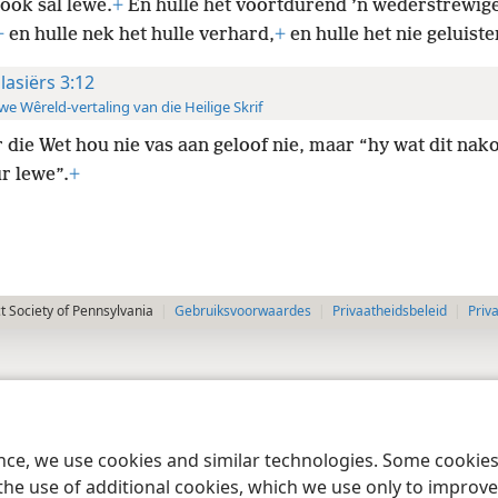
ook sal lewe.
+
En hulle het voortdurend ’n wederstrewig
+
en hulle nek het hulle verhard,
+
en hulle het nie geluiste
lasiërs 3:12
e Wêreld-vertaling van die Heilige Skrif
 die Wet hou nie vas aan geloof nie, maar “hy wat dit nak
r lewe”.
+
 Society of Pennsylvania
Gebruiksvoorwaardes
Privaatheidsbeleid
Priv
ence, we use cookies and similar technologies. Some cooki
the use of additional cookies, which we use only to improve 