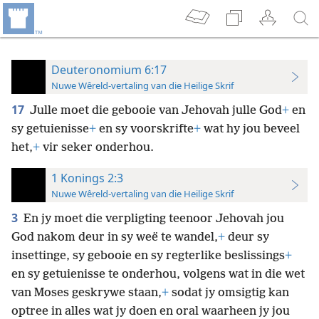
Deuteronomium 6:17
Nuwe Wêreld-vertaling van die Heilige Skrif
17
Julle moet die gebooie van Jehovah julle God
+
en
sy getuienisse
+
en sy voorskrifte
+
wat hy jou beveel
het,
+
vir seker onderhou.
1 Konings 2:3
Nuwe Wêreld-vertaling van die Heilige Skrif
3
En jy moet die verpligting teenoor Jehovah jou
God nakom deur in sy weë te wandel,
+
deur sy
insettinge, sy gebooie en sy regterlike beslissings
+
en sy getuienisse te onderhou, volgens wat in die wet
van Moses geskrywe staan,
+
sodat jy omsigtig kan
optree in alles wat jy doen en oral waarheen jy jou