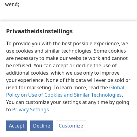
wend;
Privaatheidsinstellings
Afrikaans
Voorkeure
To provide you with the best possible experience, we
use cookies and similar technologies. Some cookies
Copyright
© 2026 Watch Tower Bible and Tract Society of Pennsylvania
Gebruiksvoorwaardes
Privaatheidsbeleid
Privaatheidsinstellings
are necessary to make our website work and cannot
Meld aan
JW.ORG
be refused. You can accept or decline the use of
additional cookies, which we use only to improve
your experience. None of this data will ever be sold or
used for marketing. To learn more, read the
Global
Policy on Use of Cookies and Similar Technologies
.
You can customize your settings at any time by going
to
Privacy Settings
.
Accept
Decline
Customize