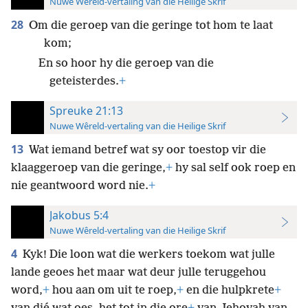
Nuwe Wêreld-vertaling van die Heilige Skrif
28
Om die geroep van die geringe tot hom te laat
kom;
En so hoor hy die geroep van die
geteisterdes.
+
Spreuke 21:13
Nuwe Wêreld-vertaling van die Heilige Skrif
13
Wat iemand betref wat sy oor toestop vir die
klaaggeroep van die geringe,
+
hy sal self ook roep en
nie geantwoord word nie.
+
Jakobus 5:4
Nuwe Wêreld-vertaling van die Heilige Skrif
4
Kyk! Die loon wat die werkers toekom wat julle
lande geoes het maar wat deur julle teruggehou
word,
+
hou aan om uit te roep,
+
en die hulpkrete
+