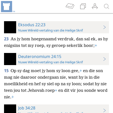
Eksodus 22:23
Nuwe Wêreld-vertaling van die Heilige Skrif
23
As jy hom hoegenaamd verdruk, dan sal ek, as hy
enigsins tot my roep, sy geroep sekerlik hoor;
+
Deuteronomium 24:15
Nuwe Wêreld-vertaling van die Heilige Skrif
15
Op sy dag moet jy hom sy loon gee,
+
en die son
mag nie daaroor ondergaan nie, want hy is in die
moeilikheid en hef sy siel op na sy loon; sodat hy nie
teen jou tot Jehovah roep
+
en dit vir jou sonde word
nie.
+
Job 34:28