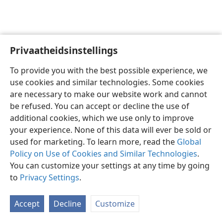
Privaatheidsinstellings
Afrikaans
Voorkeure
To provide you with the best possible experience, we
Copyright
© 2026 Watch Tower Bible and Tract Society of Pennsylvania
use cookies and similar technologies. Some cookies
Gebruiksvoorwaardes
Privaatheidsbeleid
Privaatheidsinstellings
are necessary to make our website work and cannot
Meld aan
JW.ORG
be refused. You can accept or decline the use of
additional cookies, which we use only to improve
your experience. None of this data will ever be sold or
used for marketing. To learn more, read the
Global
Policy on Use of Cookies and Similar Technologies
.
You can customize your settings at any time by going
to
Privacy Settings
.
Accept
Decline
Customize