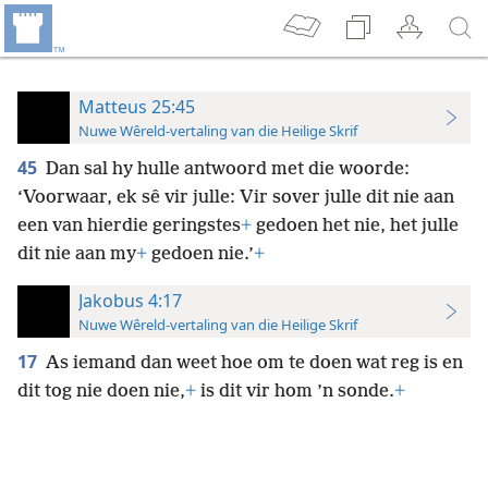
Matteus 25:45
Nuwe Wêreld-vertaling van die Heilige Skrif
45
Dan sal hy hulle antwoord met die woorde:
‘Voorwaar, ek sê vir julle: Vir sover julle dit nie aan
een van hierdie geringstes
+
gedoen het nie, het julle
dit nie aan my
+
gedoen nie.’
+
Jakobus 4:17
Nuwe Wêreld-vertaling van die Heilige Skrif
17
As iemand dan weet hoe om te doen wat reg is en
dit tog nie doen nie,
+
is dit vir hom ’n sonde.
+