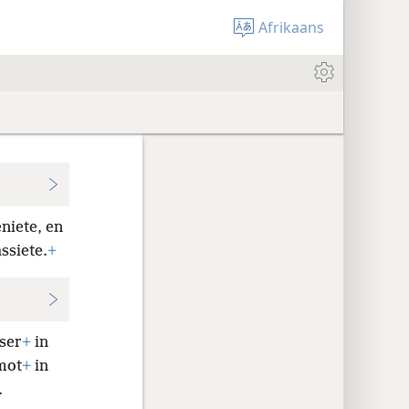
Afrikaans
niete, en
ssiete.
+
eser
+
in
mot
+
in
.