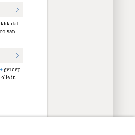
klik dat
and van
+
geroep
olie in
aatheidsinstellings
Meld aan
JW.ORG