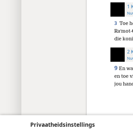
1 
Nuw
3
Toe he
Raʹmot-
die koni
2 
Nuw
9
En wat
en toe 
jou hand
Copyright
© 2026 Watch Tower Bible and Tract
Privaatheidsinstellings