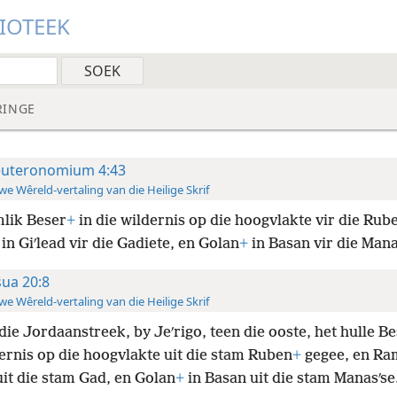
LIOTEEK
RINGE
uteronomium 4:43
e Wêreld-vertaling van die Heilige Skrif
lik Beser
+
in die wildernis op die hoogvlakte vir die Rube
in Giʹlead vir die
Gadiete, en Golan
+
in Basan vir die Mana
sua 20:8
e Wêreld-vertaling van die Heilige Skrif
die Jordaanstreek, by Jeʹrigo, teen die ooste, het hulle B
ernis op die hoogvlakte uit die stam Ruben
+
gegee, en Ra
uit die stam Gad, en Golan
+
in Basan uit die stam Manasʹse