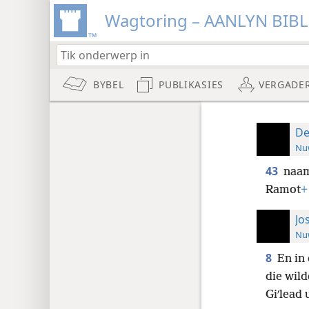
Wagtoring – AANLYN BIB
BYBEL
PUBLIKASIES
VERGADE
De
Nuw
43
naam
Ramot
+
Jo
Nuw
8
En in 
die wild
Giʹlead 