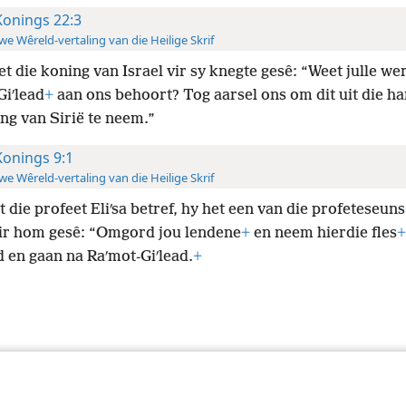
Konings 22:3
e Wêreld-vertaling van die Heilige Skrif
t die koning van Israel vir sy knegte gesê: “Weet julle wer
Giʹlead
+
aan ons behoort? Tog aarsel ons om dit uit die h
ng van Sirië te neem.”
Konings 9:1
e Wêreld-vertaling van die Heilige Skrif
 die profeet Eliʹsa betref, hy het een van die profeteseuns
vir hom gesê: “Omgord jou lendene
+
en neem hierdie fles
+
 en gaan na Raʹmot-Giʹlead.
+
 Society of Pennsylvania
Gebruiksvoorwaardes
Privaatheidsbeleid
Priv