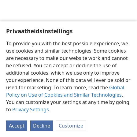
Privaatheidsinstellings
Afrikaans
Voorkeure
To provide you with the best possible experience, we
Copyright
© 2026 Watch Tower Bible and Tract Society of Pennsylvania
use cookies and similar technologies. Some cookies
Gebruiksvoorwaardes
Privaatheidsbeleid
Privaatheidsinstellings
are necessary to make our website work and cannot
Meld aan
JW.ORG
be refused. You can accept or decline the use of
additional cookies, which we use only to improve
your experience. None of this data will ever be sold or
used for marketing. To learn more, read the
Global
Policy on Use of Cookies and Similar Technologies
.
You can customize your settings at any time by going
to
Privacy Settings
.
Accept
Decline
Customize