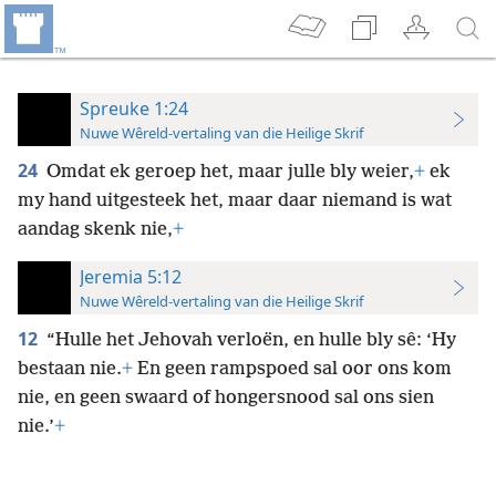
Spreuke 1:24
Nuwe Wêreld-vertaling van die Heilige Skrif
24
Omdat ek geroep het, maar julle bly weier,
+
ek
my hand uitgesteek het, maar daar niemand is wat
aandag skenk nie,
+
Jeremia 5:12
Nuwe Wêreld-vertaling van die Heilige Skrif
12
“Hulle het Jehovah verloën, en hulle bly sê: ‘Hy
bestaan nie.
+
En geen rampspoed sal oor ons kom
nie, en geen swaard of hongersnood sal ons sien
nie.’
+