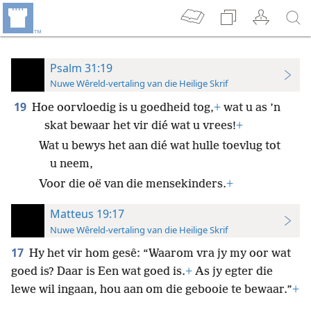
Psalm 31:19
Nuwe Wêreld-vertaling van die Heilige Skrif
19
Hoe oorvloedig is u goedheid tog,
+
wat u as ’n
skat bewaar het vir dié wat u vrees!
+
Wat u bewys het aan dié wat hulle toevlug tot
u neem,
Voor die oë van die mensekinders.
+
Matteus 19:17
Nuwe Wêreld-vertaling van die Heilige Skrif
17
Hy het vir hom gesê: “Waarom vra jy my oor wat
goed is? Daar is Een wat goed is.
+
As jy egter die
lewe wil ingaan, hou aan om die gebooie te bewaar.”
+