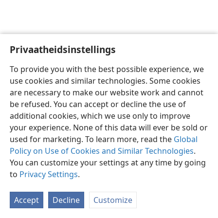
Privaatheidsinstellings
Afrikaans
Voorkeure
To provide you with the best possible experience, we
Copyright
© 2026 Watch Tower Bible and Tract Society of Pennsylvania
use cookies and similar technologies. Some cookies
Gebruiksvoorwaardes
Privaatheidsbeleid
Privaatheidsinstellings
are necessary to make our website work and cannot
Meld aan
JW.ORG
be refused. You can accept or decline the use of
additional cookies, which we use only to improve
your experience. None of this data will ever be sold or
used for marketing. To learn more, read the
Global
Policy on Use of Cookies and Similar Technologies
.
You can customize your settings at any time by going
to
Privacy Settings
.
Accept
Decline
Customize