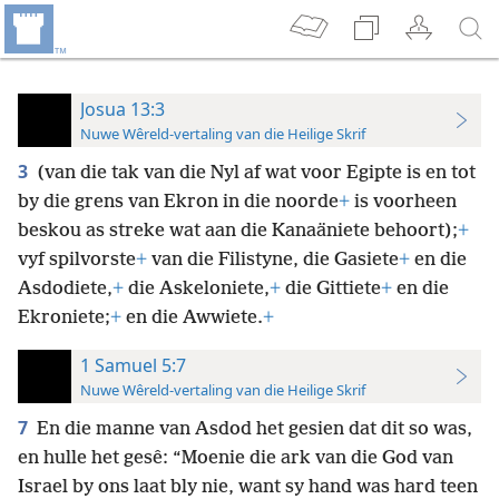
Josua 13:3
Nuwe Wêreld-vertaling van die Heilige Skrif
3
(van die tak van die Nyl af wat voor Egipte is en tot
by die grens van Ekron in die noorde
+
is voorheen
beskou as streke wat aan die Kanaäniete behoort);
+
vyf spilvorste
+
van die Filistyne, die Gasiete
+
en die
Asdodiete,
+
die Askeloniete,
+
die Gittiete
+
en die
Ekroniete;
+
en die Awwiete.
+
1 Samuel 5:7
Nuwe Wêreld-vertaling van die Heilige Skrif
7
En die manne van Asdod het gesien dat dit so was,
en hulle het gesê: “Moenie die ark van die God van
Israel by ons laat bly nie, want sy hand was hard teen