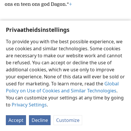
ons en teen ons god Dagon.”
+
Privaatheidsinstellings
Afrikaans
Voorkeure
To provide you with the best possible experience, we
use cookies and similar technologies. Some cookies
Copyright
© 2026 Watch Tower Bible and Tract Society of Pennsylvania
Gebruiksvoorwaardes
Privaatheidsbeleid
Privaatheidsinstellings
are necessary to make our website work and cannot
Meld aan
JW.ORG
be refused. You can accept or decline the use of
additional cookies, which we use only to improve
your experience. None of this data will ever be sold or
used for marketing. To learn more, read the
Global
Policy on Use of Cookies and Similar Technologies
.
You can customize your settings at any time by going
to
Privacy Settings
.
Accept
Decline
Customize