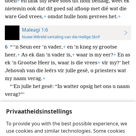
doen
+
en lank bly lewe soos dit hom behaag, weet ek
nietemin ook dat dit goed sal afloop met dié wat die
ware God vrees,
+
omdat hulle hom gevrees het.
+
Maleagi 1:6
Nuwe Wêreld-vertaling van die Heilige Skrif
6
“‘’n Seun eer ’n vader,
+
en ’n kneg sy grootse
heer.
+
As ek dan ’n vader is,
+
waar is my eer?
+
En as
ek ’n Grootse Heer is, waar is die vrees
+
vir my?’ het
Jehovah van die leërs vir julle gesê, o priesters wat
my naam verag.
+
“‘En julle het gesê: “In watter opsig het ons u naam
verag?”’
Privaatheidsinstellings
To provide you with the best possible experience, we
use cookies and similar technologies. Some cookies
Afrikaans
Voorkeure