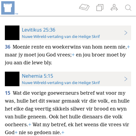
Levitikus 25:36
Nuwe Wêreld-vertaling van die Heilige Skrif
36
Moenie rente en woekerwins van hom neem nie,
+
maar jy moet jou God vrees;
+
en jou broer moet by
jou aan die lewe bly.
Nehemia 5:15
Nuwe Wêreld-vertaling van die Heilige Skrif
15
Wat die vorige goewerneurs betref wat voor my
was, hulle het dit swaar gemaak vir die volk, en hulle
het elke dag veertig sikkels silwer vir brood en wyn
van hulle geneem. Ook het hulle dienaars die volk
oorheers.
+
Wat my betref, ek het weens die vrees vir
God
+
nie so gedoen nie.
+