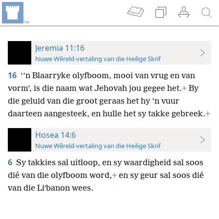
Jeremia 11:16
Nuwe Wêreld-vertaling van die Heilige Skrif
16
‘’n Blaarryke olyfboom, mooi van vrug en van
vorm’, is die naam wat Jehovah jou gegee het.
+
By
die geluid van die groot geraas het hy ’n vuur
daarteen aangesteek, en hulle het sy takke gebreek.
+
Hosea 14:6
Nuwe Wêreld-vertaling van die Heilige Skrif
6
Sy takkies sal uitloop, en sy waardigheid sal soos
dié van die olyfboom word,
+
en sy geur sal soos dié
van die Liʹbanon wees.