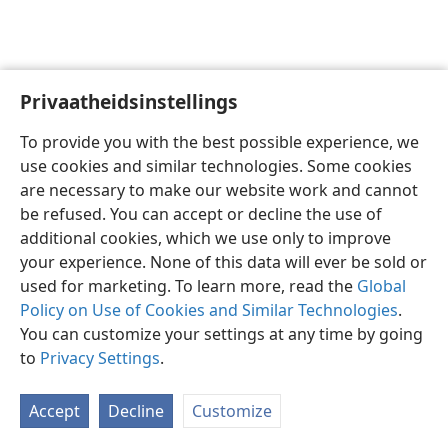
Privaatheidsinstellings
Afrikaans
Voorkeure
To provide you with the best possible experience, we
Copyright
© 2026 Watch Tower Bible and Tract Society of Pennsylvania
use cookies and similar technologies. Some cookies
Gebruiksvoorwaardes
Privaatheidsbeleid
Privaatheidsinstellings
are necessary to make our website work and cannot
Meld aan
JW.ORG
be refused. You can accept or decline the use of
additional cookies, which we use only to improve
your experience. None of this data will ever be sold or
used for marketing. To learn more, read the
Global
Policy on Use of Cookies and Similar Technologies
.
You can customize your settings at any time by going
to
Privacy Settings
.
Accept
Decline
Customize