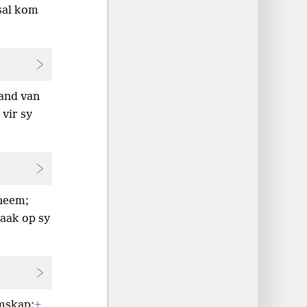
sal kom
land van
vir sy
neem;
aak op sy
amskap;
+