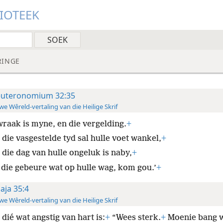
LIOTEEK
RINGE
uteronomium 32:35
e Wêreld-vertaling van die Heilige Skrif
wraak is myne, en die vergelding.
+
die vasgestelde tyd sal hulle voet wankel,
+
die dag van hulle ongeluk is naby,
+
 die gebeure wat op hulle wag, kom gou.’
+
saja 35:4
e Wêreld-vertaling van die Heilige Skrif
 dié wat angstig van hart is:
+
“Wees sterk.
+
Moenie bang w