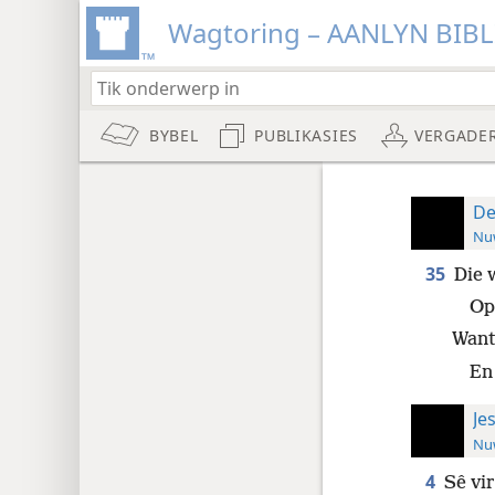
Wagtoring – AANLYN BIB
BYBEL
PUBLIKASIES
VERGADE
De
Nuw
35
Die 
Op 
Want 
En
Je
Nuw
4
Sê vir