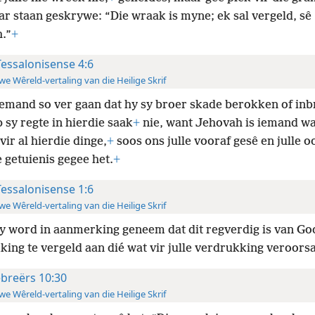
ar staan geskrywe: “Die wraak is myne; ek sal vergeld, sê
.”
+
Tessalonisense 4:6
e Wêreld-vertaling van die Heilige Skrif
iemand so ver gaan dat hy sy broer skade berokken of in
sy regte in hierdie saak
+
nie, want Jehovah is iemand wa
vir al hierdie dinge,
+
soos ons julle vooraf gesê en julle o
 getuienis gegee het.
+
Tessalonisense 1:6
e Wêreld-vertaling van die Heilige Skrif
y word in aanmerking geneem dat dit regverdig is van G
ing te vergeld aan dié wat vir julle verdrukking veroors
breërs 10:30
e Wêreld-vertaling van die Heilige Skrif