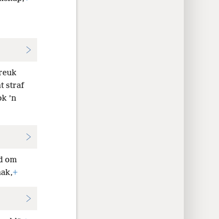
breuk
t straf
ok ’n
od om
aak,
+