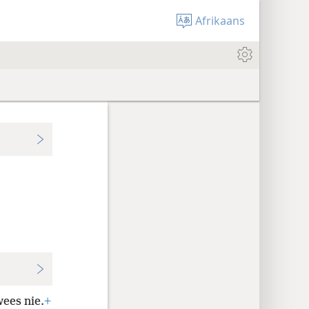
Afrikaans
ees nie.
+