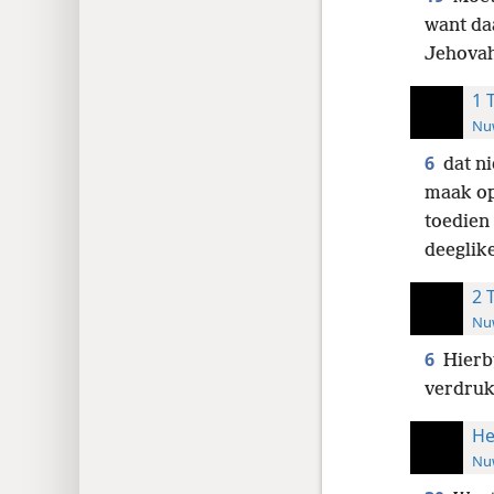
want da
Jehovah
1 
Nuw
6
dat n
maak op 
toedien 
deeglike
2 
Nuw
6
Hierb
verdrukk
He
Nuw