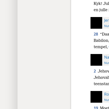
Kyk! Ju
en julle
Je
Nuw
28
“Daa
Babilon
tempel,
Na
Nuw
2
Jehov
Jehova
teensta
Ro
Nuw
19
Moet