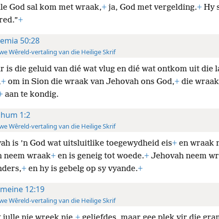
lle God sal kom met wraak,
+
ja, God met vergelding.
+
Hy 
 red.”
+
remia 50:28
e Wêreld-vertaling van die Heilige Skrif
r is die geluid van dié wat vlug en dié wat ontkom uit die 
,
+
om in Sion die wraak van Jehovah ons God,
+
die wraak 
+
aan te kondig.
hum 1:2
e Wêreld-vertaling van die Heilige Skrif
ah is ’n God wat uitsluitlike toegewydheid eis
+
en wraak 
h neem wraak
+
en is geneig tot woede.
+
Jehovah neem wr
nders,
+
en hy is gebelg op sy vyande.
+
meine 12:19
e Wêreld-vertaling van die Heilige Skrif
 julle nie wreek nie,
+
geliefdes, maar gee plek vir die gr