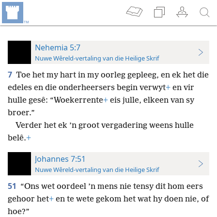
Nehemia 5:7
Nuwe Wêreld-vertaling van die Heilige Skrif
7
Toe het my hart in my oorleg gepleeg, en ek het die
edeles en die onderheersers begin verwyt
+
en vir
hulle gesê: “Woekerrente
+
eis julle, elkeen van sy
broer.”
Verder het ek ’n groot vergadering weens hulle
belê.
+
Johannes 7:51
Nuwe Wêreld-vertaling van die Heilige Skrif
51
“Ons wet oordeel ’n mens nie tensy dit hom eers
gehoor het
+
en te wete gekom het wat hy doen nie, of
hoe?”