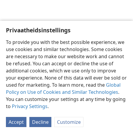
Privaatheidsinstellings
Afrikaans
Voorkeure
To provide you with the best possible experience, we
Copyright
© 2026 Watch Tower Bible and Tract Society of Pennsylvania
use cookies and similar technologies. Some cookies
Gebruiksvoorwaardes
Privaatheidsbeleid
Privaatheidsinstellings
are necessary to make our website work and cannot
Meld aan
JW.ORG
be refused. You can accept or decline the use of
additional cookies, which we use only to improve
your experience. None of this data will ever be sold or
used for marketing. To learn more, read the
Global
Policy on Use of Cookies and Similar Technologies
.
You can customize your settings at any time by going
to
Privacy Settings
.
Accept
Decline
Customize