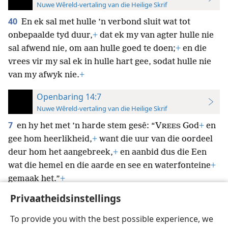
Nuwe Wêreld-vertaling van die Heilige Skrif
40
En ek sal met hulle ’n verbond sluit wat tot
onbepaalde tyd duur,
+
dat ek my van agter hulle nie
sal afwend nie, om aan hulle goed te doen;
+
en die
vrees vir my sal ek in hulle hart gee, sodat hulle nie
van my afwyk nie.
+
Openbaring 14:7
Nuwe Wêreld-vertaling van die Heilige Skrif
7
en hy het met ’n harde stem gesê: “V
God
+
en
REES
gee hom heerlikheid,
+
want die uur van die oordeel
deur hom het aangebreek,
+
en aanbid dus die Een
wat die hemel en die aarde en see en waterfonteine
+
gemaak het.”
+
Privaatheidsinstellings
To provide you with the best possible experience, we