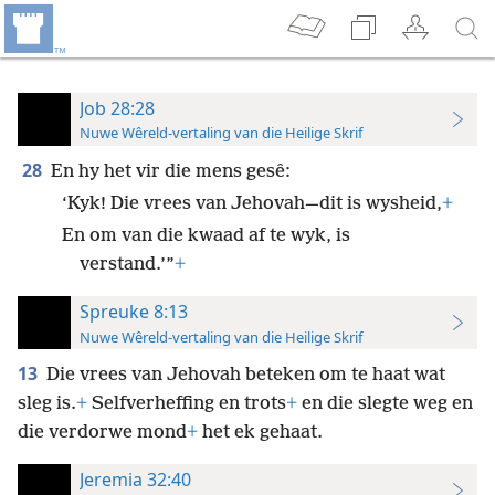
Job 28:28
Nuwe Wêreld-vertaling van die Heilige Skrif
28
En hy het vir die mens gesê:
‘Kyk! Die vrees van Jehovah—dit is wysheid,
+
En om van die kwaad af te wyk, is
verstand.’”
+
Spreuke 8:13
Nuwe Wêreld-vertaling van die Heilige Skrif
13
Die vrees van Jehovah beteken om te haat wat
sleg is.
+
Selfverheffing en trots
+
en die slegte weg en
die verdorwe mond
+
het ek gehaat.
Jeremia 32:40