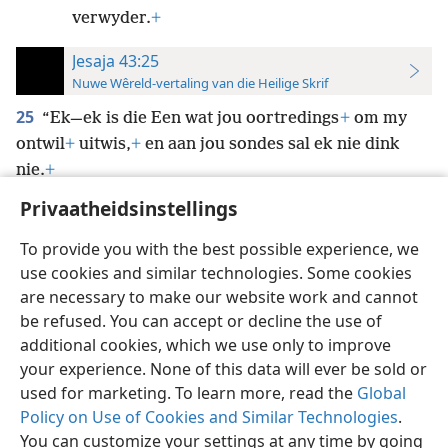
verwyder.
+
Jesaja 43:25
Nuwe Wêreld-vertaling van die Heilige Skrif
25
“Ek—ek is die Een wat jou oortredings
+
om my
ontwil
+
uitwis,
+
en aan jou sondes sal ek nie dink
nie.
+
Privaatheidsinstellings
To provide you with the best possible experience, we
use cookies and similar technologies. Some cookies
Afrikaans
Voorkeure
are necessary to make our website work and cannot
be refused. You can accept or decline the use of
Copyright
© 2026 Watch Tower Bible and Tract Society of Pennsylvania
Gebruiksvoorwaardes
Privaatheidsbeleid
Privaatheidsinstellings
additional cookies, which we use only to improve
Meld aan
JW.ORG
your experience. None of this data will ever be sold or
used for marketing. To learn more, read the
Global
Policy on Use of Cookies and Similar Technologies
.
You can customize your settings at any time by going