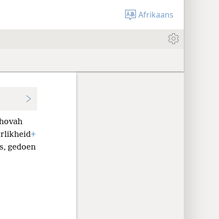
Afrikaans
ehovah
rlikheid
+
es, gedoen