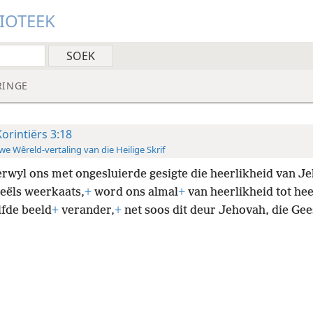
LIOTEEK
RINGE
Korintiërs 3:18
e Wêreld-vertaling van die Heilige Skrif
erwyl ons met ongesluierde gesigte die heerlikheid van J
ieëls weerkaats,
+
word ons almal
+
van heerlikheid tot hee
lfde beeld
+
verander,
+
net soos dit deur Jehovah, die Ge