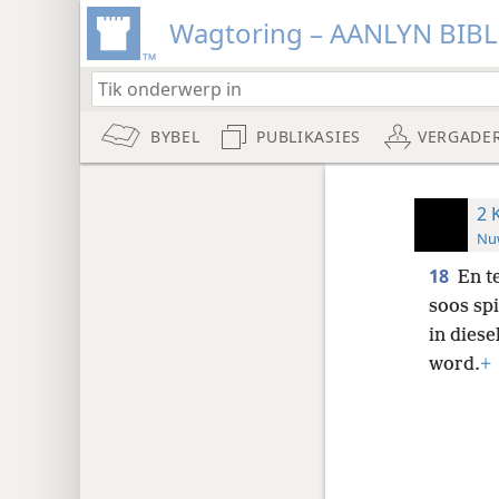
Wagtoring – AANLYN BIB
BYBEL
PUBLIKASIES
VERGADE
2 
Nuw
18
En t
soos sp
in diese
word.
+