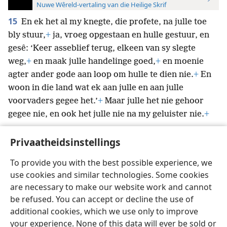
Nuwe Wêreld-vertaling van die Heilige Skrif
15
En ek het al my knegte, die profete, na julle toe
bly stuur,
+
ja, vroeg opgestaan en hulle gestuur, en
gesê: ‘Keer asseblief terug, elkeen van sy slegte
weg,
+
en maak julle handelinge goed,
+
en moenie
agter ander gode aan loop om hulle te dien nie.
+
En
woon in die land wat ek aan julle en aan julle
voorvaders gegee het.’
+
Maar julle het nie gehoor
gegee nie, en ook het julle nie na my geluister nie.
+
Privaatheidsinstellings
To provide you with the best possible experience, we
use cookies and similar technologies. Some cookies
Afrikaans
Voorkeure
are necessary to make our website work and cannot
Copyright
© 2026 Watch Tower Bible and Tract Society of Pennsylvania
be refused. You can accept or decline the use of
Gebruiksvoorwaardes
Privaatheidsbeleid
Privaatheidsinstellings
Meld aan
JW.ORG
additional cookies, which we use only to improve
your experience. None of this data will ever be sold or