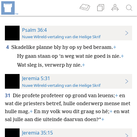
Psalm 36:4
Nuwe Wêreld-vertaling van die Heilige Skrif
4
Skadelike planne bly hy op sy bed beraam.
+
Hy gaan staan op ’n weg wat nie goed is nie.
+
Wat sleg is, verwerp hy nie.
+
Jeremia 5:31
Nuwe Wêreld-vertaling van die Heilige Skrif
31
Die profete profeteer op grond van leuens;
+
en
wat die priesters betref, hulle onderwerp mense met
hulle mag.
+
En my volk wou dit graag so hê;
+
en wat
sal julle aan die uiteinde daarvan doen?”
+
Jeremia 35:15