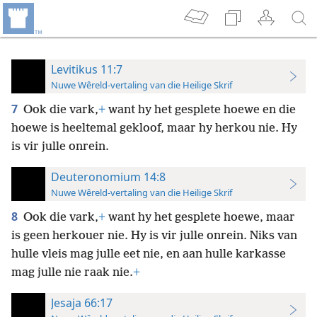
Levitikus 11:7
Nuwe Wêreld-vertaling van die Heilige Skrif
7
Ook die vark,
+
want hy het gesplete hoewe en die
hoewe is heeltemal gekloof, maar hy herkou nie. Hy
is vir julle onrein.
Deuteronomium 14:8
Nuwe Wêreld-vertaling van die Heilige Skrif
8
Ook die vark,
+
want hy het gesplete hoewe, maar
is geen herkouer nie. Hy is vir julle onrein. Niks van
hulle vleis mag julle eet nie, en aan hulle karkasse
mag julle nie raak nie.
+
Jesaja 66:17