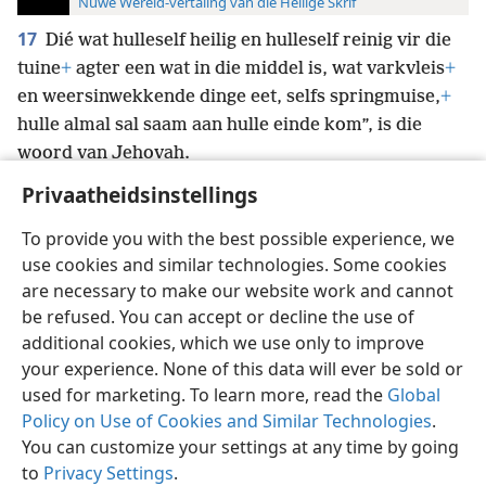
Nuwe Wêreld-vertaling van die Heilige Skrif
17
Dié wat hulleself heilig en hulleself reinig vir die
tuine
+
agter een wat in die middel is, wat varkvleis
+
en weersinwekkende dinge eet, selfs springmuise,
+
hulle almal sal saam aan hulle einde kom”, is die
woord van Jehovah.
Privaatheidsinstellings
To provide you with the best possible experience, we
use cookies and similar technologies. Some cookies
Afrikaans
Voorkeure
are necessary to make our website work and cannot
be refused. You can accept or decline the use of
Copyright
© 2026 Watch Tower Bible and Tract Society of Pennsylvania
Gebruiksvoorwaardes
Privaatheidsbeleid
Privaatheidsinstellings
additional cookies, which we use only to improve
Meld aan
JW.ORG
your experience. None of this data will ever be sold or
used for marketing. To learn more, read the
Global
Policy on Use of Cookies and Similar Technologies
.
You can customize your settings at any time by going
to
Privacy Settings
.